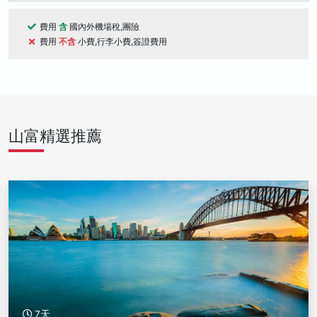
費用
含
國內外機場稅,團險
費用
不含
小費,行李小費,簽證費用
山富精選推薦
7天