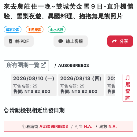
來去農莊住一晚~雙城黃金雪９日-直升機體
驗、雪梨夜遊、異國料理、抱抱無尾熊照片
國家公園
主題樂園
山水名勝
轉 PDF
線上客服
分享
所有團期一覽
/
AUS09BRBB03
月
2026/08/10 (一)
2026/08/13 (四)
2026/08/2
曆
可售名額: 25
可售名額: 25
可售名額: 25
查
售價: NT$ 92,900
售價: NT$ 92,900
售價: NT$ 87,
詢
滑動檢視相近出發日期
行程編號
AUS09BRBB03
/
可售
N.A.
/
總數
N.A.