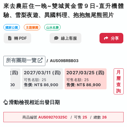
來去農莊住一晚~雙城黃金雪９日-直升機體
驗、雪梨夜遊、異國料理、抱抱無尾熊照片
國家公園
主題樂園
山水名勝
轉 PDF
線上客服
分享
所有團期一覽
/
AUS09BRBB03
月
/25 (四)
2027/03/11 (四)
2027/03/25 (四)
曆
25
可售名額: 25
可售名額: 25
查
 86,900
售價: NT$ 86,900
售價: NT$ 86,900
詢
滑動檢視相近出發日期
商品編號
AUS09270325C
/
可售
25
/
總數
26