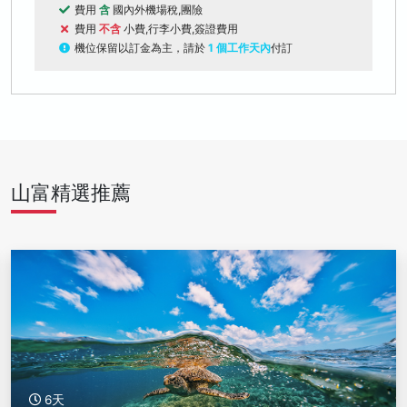
費用
含
國內外機場稅,團險
費用
不含
小費,行李小費,簽證費用
機位保留以訂金為主，請於
1 個工作天內
付訂
山富精選推薦
6天