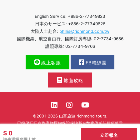
English Service: +886-2-77349823
日本のサービス: +886-2-77349826
大陸人士赴台:
phillis@richmond.com.tw
國際機票、航空自由行、國際訂房專線: 02-7734-9656
證照專線: 02-7734-9766
線上客服
FB粉絲團
旅遊攻略
©2001-2026 山富旅遊 richmond tours.
已投保旺旺友聯產物履約保證保險新台幣壹億貳仟肆佰萬元
$ 0
繁體中文
立即報名
請先選擇參團人數