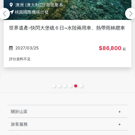
澳洲 (澳大利亞) 布里斯本
桃園國際機場出發
界遺產-快閃大堡礁６日~水陸兩用車、熱帶雨林纜車
踏
陸
堂
$86,800
2027/03/25
起
分資料不足
評分
關於山富
旅客服務