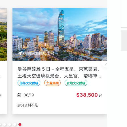
5天
5
桃園國際機場出發
1
曼谷芭達雅５日－爽泰莊園8合1×騎大象×
曼
妖
潑水、東芭樂園、暹羅公主號人妖秀+啤酒
園
、
暢飲、水流蝦海鮮BBQ、無購物
界
在地文化體驗
線上旅展
部落
湄南
$23,800
08/24, 08/27, 08/30,
08/24, 08/25, 08/26,
起
起
09/03, 09/06
評分資料不足