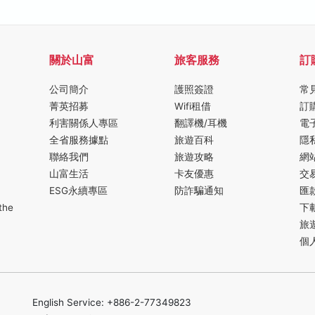
關於山富
旅客服務
訂
公司簡介
護照簽證
常
菁英招募
Wifi租借
訂
利害關係人專區
翻譯機/耳機
電
全省服務據點
旅遊百科
隱
聯絡我們
旅遊攻略
網
山富生活
卡友優惠
交
ESG永續專區
防詐騙通知
匯
the
下
旅
個
English Service: +886-2-77349823