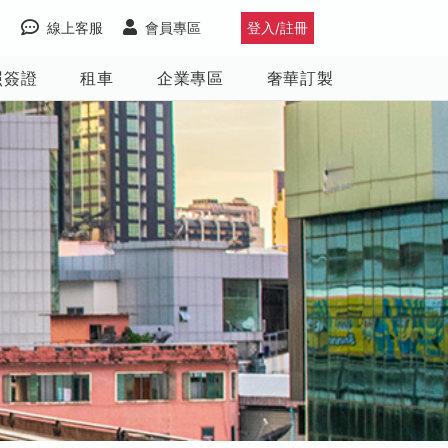
線上客服
會員專區
登入/註冊
照簽證
租車
企業專區
奢華訂製