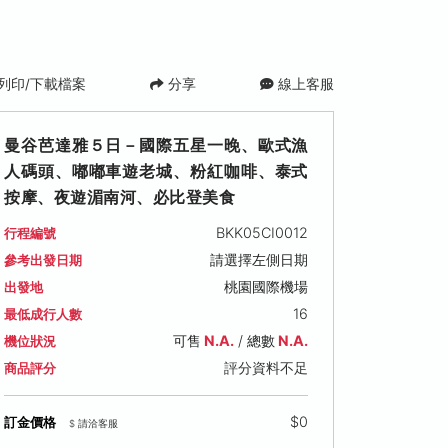
列印/下載檔案
分享
線上客服
曼谷芭達雅５日－國際五星一晚、歐式漁
人碼頭、嘟嘟車遊老城、粉紅咖啡、泰式
按摩、夜遊湄南河、必比登美食
BKK05CI0012
行程編號
請選擇左側日期
參考出發日期
桃園國際機場
出發地
16
最低成行人數
可售
N.A.
/ 總數
N.A.
機位狀況
評分資料不足
商品評分
$0
訂金價格
$ 請洽客服