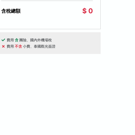
$ 0
含稅總額
費用
含
團險、國內外機場稅
費用
不含
小費、泰國觀光簽證
天
5天
桃園國際機場出發
桃園國際機場出
谷芭達雅５日－五星飯店二晚、東芭樂
中秋曼谷芭達雅
、粉紅咖啡、賽福瑞動物園＋海洋世
年華號+歌舞秀、
、鄭王廟＋泰服體驗、泰式按摩、夜遊
午茶、綠山動物園
文化體驗
主題樂園
在地文化體驗
6人成行
主題樂園
河、無購物
人成行
$33,800
09/25
起
08/27, 08/28
(291)
評分資料不足