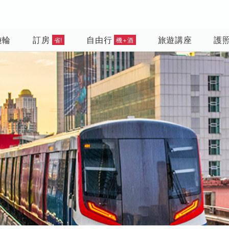
遊輪
訂房
自由行
旅遊講座
護
省!
機+酒