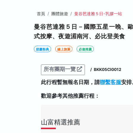
首頁
團體旅遊
曼谷芭達雅５日-乳膠一站
曼谷芭達雅５日－國際五星一晚、
式按摩、夜遊湄南河、必比登美食
節慶祭典
線上旅展
必遊推薦
所有團期一覽
/
BKK05CI0012
此行程暫無報名日期，請
聯繫客服
安排
歡迎參考其他推薦行程：
山富精選推薦