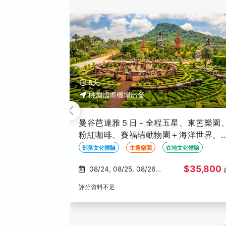
5天
桃園國際機場出發
曼谷芭達雅５日－全程五星、翡翠灣17合
一票玩到底、真理寺、全明星號遊艇人
秀・水門寺大佛、必比登美食、無購物
6人成行
SPA按摩
在地文化體驗
６人成行
$33,800
08/24, 08/25, 08/27,
08/28, 08/29
(67)