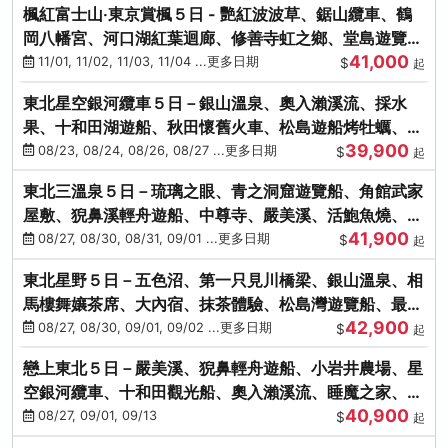
楓紅富士山‧東京賞楓５日 - 艷紅波波草、鋸山纜車、鶴
岡八幡宮、河口湖紅葉迴廊、修善寺虹之鄉、堂島遊覽
41,000
船、熱海梅園
11/01, 11/02, 11/03, 11/04 ...更多日期
$
起
東北星空銀河纜車５日－銀山溫泉、奧入瀨溪流、採水
果、十和田湖遊船、秋田懷舊火車、松島遊船烤牡蠣、嚴
39,900
美溪、螃蟹本家
08/23, 08/24, 08/26, 08/27 ...更多日期
$
起
東北三溫泉５日－琉璃之眼、青之洞窟遊覽船、角館武家
屋敷、猊鼻溪輕舟遊船、中尊寺、嚴美溪、活鮑魚燒、烤
41,900
牡蠣、握壽司體驗
08/27, 08/30, 08/31, 09/01 ...更多日期
$
起
東北星野５日－五色沼、第一只見川橋梁、銀山溫泉、相
馬樓舞孃茶席、大內宿、抹茶體驗、松島灣遊覽船、最上
42,900
川輕舟、螃蟹御膳
08/27, 08/30, 09/01, 09/02 ...更多日期
$
起
戀上東北５日－嚴美溪、猊鼻輕舟遊船、小岩井農場、星
空銀河纜車、十和田觀光船、奧入瀨溪流、睡魔之家、朱
40,900
紅社殿（仙台／青森）
08/27, 09/01, 09/13
$
起