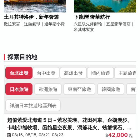
土耳其特洛伊．新年奢遊
下龍灣 奢華航行
徹拉安宮｜送熱氣球｜過年贈小費
六星級先鋒郵輪｜五星豪華酒店｜
米其林饗宴
探索目的地
台北出發
台中出發
高雄出發
國內旅遊
主題旅遊
日本旅遊
歐洲旅遊
東南亞旅遊
韓國旅遊
南亞
詳細日本旅遊地區列表
超值紫愛北海道５日－紫彩美瑛、花田列車、企鵝漫步、
卡哇伊熊牧場、函館星空夜景、洞爺花火、螃蟹懷石、啤
42,000
酒暢飲
08/16, 08/18, 08/21, 08/23
$
起