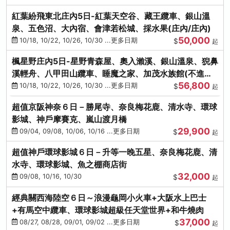
紅葉紛飛東北庄內5日-紅葉天空谷、藏王纜車、銀山溫
泉、五色沼、大內宿、會津若松城、採水果(庄內/庄內)
50,000
10/18, 10/22, 10/26, 10/30 ...更多日期
$
起
楓星野庄內5日-星野青森屋、奧入瀨溪、銀山溫泉、猊鼻
溪輕舟、八甲田山纜車、睡魔之家、加茂水族館(不進店)
56,800
(庄內/庄內)
10/18, 10/22, 10/26, 10/30 ...更多日期
$
起
超值京阪神奈６日－勝尾寺、奈良梅花鹿、清水寺、環球
影城、神戶摩賽克、嵐山渡月橋
29,900
09/04, 09/08, 10/06, 10/16 ...更多日期
$
起
超值神戶環球影城６日－升等一晚五星、奈良梅花鹿、清
水寺、環球影城、魚之棚商店街
32,000
09/08, 10/16, 10/30
$
起
經典關西海陸空６日～浪漫龜岡小火車+大阪水上巴士
+有馬空中纜車、環球影城超級任天堂世界+和牛燒肉
37,000
08/27, 08/28, 09/01, 09/02 ...更多日期
$
起