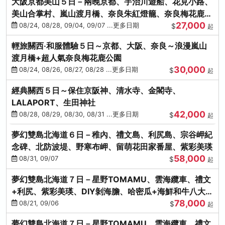
大阪京都美山５日－兩晚京都、宇治川遊船、花見小路、
美山合掌村、嵐山渡月橋、奈良朱紅燈籠、奈良梅花鹿、
27,000
流水瀑布電扶梯
08/24, 08/28, 09/04, 09/07 ...更多日期
$
起
輕旅關西‧和服體驗５日～京都、大阪、奈良～浪漫嵐山
渡月橋+超人氣奈良梅花鹿公園
30,000
08/24, 08/26, 08/27, 08/28 ...更多日期
$
起
經典關西５日～保住京阪神、清水寺、金閣寺、
LALAPORT、生田神社
42,000
08/28, 08/29, 08/30, 08/31 ...更多日期
$
起
夢幻雙島北海道６日－稚內、禮文島、利尻島、宗谷岬紀
念碑、北防波堤、野寒布岬、留萌花田家番屋、紫彩美瑛
58,000
08/31, 09/07
$
起
夢幻雙島北海道７日－星野TOMAMU、雲海纜車、禮文
+利尻、紫彩美瑛、DIY剝海膽、哈密瓜+海鮮和牛八大螃
78,000
蟹吃到飽
08/21, 09/06
$
起
夢幻雙島北海道７日－星野TOMAMU、雲海纜車、禮文