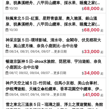
泉、猊鼻溪輕舟、八甲田山纜車、採水果、睡魔之家(不
68,000
進免稅店)
10/30
$
起
秋楓東北５日-紅葉、星野青森屋、奧入瀨溪、銀山溫
泉、猊鼻溪輕舟、八甲田山纜車、採水果、睡魔之家(不
68,000
進免稅店)
10/30
$
起
神采京阪５日-環球影城、清水寺、金閣寺、伏見稻荷大
社、嵐山渡月橋、奈良小鹿斑比-台中出發
33,000
08/24, 08/31, 09/04, 09/07 ...更多日期
$
起
暢遊京阪神５日-átoa水族館、琵琶湖、宇治遊船、奈良
小鹿斑比-台中出發
34,000
08/17, 09/02, 09/04, 09/07 ...更多日期
$
起
神戶天空之城５日-竹田城、但馬小京都、美山合掌村、
伊根灣遊船、天橋立傘松纜車、香草花園空中纜車、伊勢
41,000
龍蝦-台中出發
09/04, 09/07, 09/14, 09/19 ...更多日期
$
起
雪之東北三溫泉５日－琉璃之眼、淨土之濱遊覽船、角館