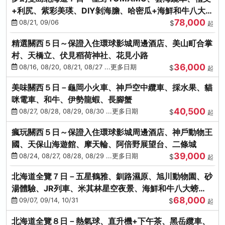
+利尻、紫彩美瑛、DIY剝海膽、哈密瓜+海鮮和牛八大螃
78,000
蟹吃到飽
08/21, 09/06
$
起
精選關西５日～保證入住環球影城周邊酒店、美山町合掌
村、天橋立、伏見稻荷神社、花見小路
36,000
08/16, 08/20, 08/21, 08/27 ...更多日期
$
起
美味關西５日－龜岡小火車、神戶空中纜車、採水果、貓
咪電車、和牛、伊勢龍蝦、長腳蟹
40,500
08/27, 08/28, 08/29, 08/30 ...更多日期
$
起
瘋玩關西５日～保證入住環球影城周邊酒店、神戶動物王
國、天保山海遊館、摩天輪、阿倍野展望台、二條城
39,000
08/24, 08/27, 08/28, 08/29 ...更多日期
$
起
北海道全覽７日－五星鶴雅、釧路濕原、旭川動物園、砂
湯體驗、JR列車、米其林星空夜景、海鮮和牛八大螃
68,000
蟹、卡哇依熊牧場
09/07, 09/14, 10/31
$
起
北海道全覽８日－熱氣球、直升機+下午茶、黑岳纜車、