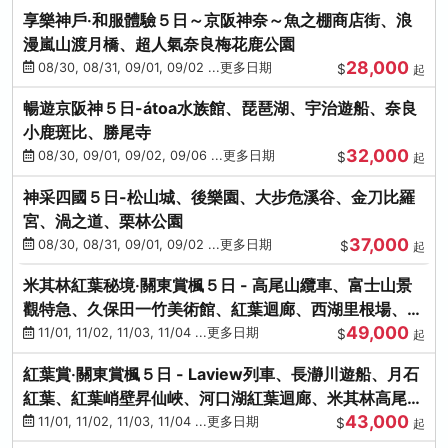
享樂神戶‧和服體驗５日～京阪神奈～魚之棚商店街、浪
漫嵐山渡月橋、超人氣奈良梅花鹿公園
28,000
08/30, 08/31, 09/01, 09/02 ...更多日期
$
起
暢遊京阪神５日-átoa水族館、琵琶湖、宇治遊船、奈良
小鹿斑比、勝尾寺
32,000
08/30, 09/01, 09/02, 09/06 ...更多日期
$
起
神采四國５日-松山城、後樂園、大步危溪谷、金刀比羅
宮、渦之道、栗林公園
37,000
08/30, 08/31, 09/01, 09/02 ...更多日期
$
起
米其林紅葉秘境‧關東賞楓５日 - 高尾山纜車、富士山景
觀特急、久保田一竹美術館、紅葉迴廊、西湖里根場、銀
49,000
杏大道
11/01, 11/02, 11/03, 11/04 ...更多日期
$
起
紅葉賞‧關東賞楓５日 - Laview列車、長瀞川遊船、月石
紅葉、紅葉峭壁昇仙峽、河口湖紅葉迴廊、米其林高尾
43,000
山、海鮮盛宴
11/01, 11/02, 11/03, 11/04 ...更多日期
$
起