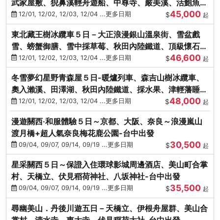
武家屋敷、猊鼻溪輕舟遊船、中尊寺、嚴美溪、活鮑魚
45,000
燒、烤牡蠣、握壽司體驗
12/01, 12/02, 12/03, 12/04 ...更多日期
$
起
東北藏王樹冰纜車５日－大正浪漫銀山溫泉街、雪盆戲
雪、螃蟹御膳、雪中採草莓、秋田內陸鐵道、頂級懷石料
46,600
理、松島遊船
12/01, 12/02, 12/03, 12/04 ...更多日期
$
起
冬雪夢幻星野青森屋５日-暖爐列車、森吉山樹冰纜車、
奧入瀨溪、田澤湖、秋田內陸鐵道、採水果、津輕藩睡魔
48,000
村(不進免稅店)
12/01, 12/02, 12/03, 12/04 ...更多日期
$
起
漫遊關西‧和服體驗５日～京都、大阪、奈良～浪漫嵐山
渡月橋+超人氣奈良梅花鹿公園-台中出發
30,500
09/04, 09/07, 09/14, 09/19 ...更多日期
$
起
星采關西５日～保證入住環球影城周邊酒店、美山町合掌
村、天橋立、伏見稻荷神社、八坂神社-台中出發
35,500
09/04, 09/07, 09/14, 09/19 ...更多日期
$
起
尋幽美山．丹後川遊五日－天橋立、伊根舟屋群、美山合
掌村、清水寺、東大寺、伏見稻荷大社-台中出發