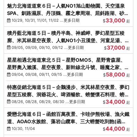
魅力北海道道東６日－人氣NO1旭山動物園、天空溫泉
SPA、釧路濕原、丹頂鶴、霧之摩周湖、屈斜路湖、砂湯
33,000
體驗
10/29, 10/31, 11/01, 11/02 ...更多日期
$
起
積丹藍北海道５日－積丹半島、神威岬、夢幻星型五稜
廓、米其林星空夜景、人氣NO1小丑漢堡、河童足湯、奇
37,000
幻燈遊步道、璀璨溪谷
09/05, 09/09, 09/10, 09/12 ...更多日期
$
起
星星相遇北海道東北５日－星野OMO5、星野青森屋、
星野奧入瀨溪、星空夜景、新幹線北斗號、睡魔之家、十
58,000
和田湖(不進免稅店)
09/04, 09/08, 09/11, 09/15 ...更多日期
$
起
特惠促銷北海道５日－企鵝漫步、米其林星空夜景、夢幻
星型五稜廓、洞爺花火、啤酒暢飲、螃蟹懷石料理、螃蟹
34,000
吃到飽
08/26, 08/28, 08/29, 08/30 ...更多日期
$
起
愛戀北海道６日－函館百萬夜景、卡哇伊熊牧場、漁火鐵
道、AOAO水族館、藻岩山纜車、三大螃蟹吃到飽(函館/
44,000
千歲)
10/30, 11/04
$
起