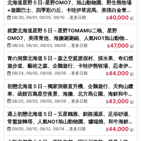
北海道星野５日-星野OMO7、旭山動物園、野生熊牧場
+遊園巴士、四季彩の丘、卡哇伊草泥馬、美瑛白金青
40,000
池、螃蟹吃到飽
08/30, 09/01, 09/05, 09/10 ...更多日期
$
起
就愛北海道星野５日－星野TOMAMU二晚、星野
OMO7、美瑛青池、海膽涮涮鍋、人氣NO1旭山動物
47,000
園、海鮮和牛螃蟹吃到飽
08/24, 08/30, 09/03, 09/05 ...更多日期
$
起
青の洞窟北海道５日－森之空庭渡假村、採水果、奇幻燈
遊步道、藝術之森、企鵝遊行、卡哇伊熊牧場、忍者伊達
44,000
時代村、螃蟹吃到飽
08/24, 09/05, 09/06, 09/09 ...更多日期
$
起
初戀北海道５日－獨家洞爺直升機、企鵝遊行、天狗山纜
車、函館百萬星空夜景、海膽、北方馬公園、海鮮和牛螃
43,000
蟹吃到飽
08/25, 09/02, 09/05, 09/09 ...更多日期
$
起
遇上初戀北海道５日－五星鶴雅、釧路濕原、足浴砂湯、
常盤旋轉塔、人氣NO1旭山動物園、爐端燒、和牛海鮮螃
44,000
蟹吃到飽
09/05, 09/10, 09/12, 09/14 ...更多日期
$
起