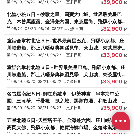
39,900
花之里絢爛花海
08/19, 08/20, 08/21, 08/22 ...更多日期
$
起
北陸小松５日－牧歌之里、國寶犬山城、世界最美星巴
克、木曾馬籠宿、金澤兼六園、東茶屋街、飛驒小京都、
32,900
白川鄉合掌村
08/24, 08/25, 08/26, 08/27 ...更多日期
$
起
童話合掌村北陸５日-世界最美星巴克、飛驒小京都、庄
川峽遊船、郡上八幡祭典舞蹈見學、犬山城、東茶屋街、
33,900
松葉蟹、金箔冰淇淋
08/19, 08/20, 08/21, 08/22 ...更多日期
$
起
童話合掌村北陸６日 -世界最美星巴克、飛驒小京都、庄
川峽遊船、郡上八幡祭典舞蹈見學、犬山城、東茶屋街、
33,900
松葉蟹、金箔冰淇淋
08/19, 08/20, 08/21, 08/22 ...更多日期
$
起
名古屋南紀５日-御在所纜車、伊勢神宮、串本海中公
園、三段壁、千疊敷、鬼之城、黑潮市場、和歌山城、伊
35,900
勢龍蝦溫泉
08/19, 08/20, 08/21, 08/22 ...更多日期
$
起
五星北陸５日-天空塔王子、金澤兼六園、庄川峽遊船、
高岡大佛、飛驒小京都、敦賀海鮮市場、金箔冰淇淋、鰻