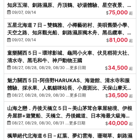
知床五湖、釧路濕原、丹頂鶴、砂湯體驗、星空夜景、洞
75,000
爺花火、螃蟹懷石料理
09/07, 09/14
$
起
五星北海道７日－雙鶴雅、小樽藝術村、美唄舊榮小學、
天空之路、知床觀光船、釧路濕原獨木舟、黑岳纜車、流
81,000
冰硝子館DIY玻璃杯
09/07, 09/14
$
起
童樂關西５日－環球影城、龜岡小火車、伏見稻荷大社、
清水寺、黑毛和牛、神戶動物王國
34,500
08/27, 08/28, 08/29, 08/30 ...更多日期
$
起
魅力關西５日-阿倍野HARUKAS、海遊館、清水寺和服
體驗、採水果、人氣貓咪站長、小鹿斑比、天保山摩天
36,500
輪、水上巴士
08/27, 08/28, 08/29, 08/30 ...更多日期
$
起
山海之戀．丹後天橋立５日～美山茅茸合掌屋秘境、伊根
舟屋群+遊覽船、天橋立、丹後鐵道、日本海最大級海鮮
40,000
市場
08/27, 08/29, 08/30, 08/31 ...更多日期
$
起
楓華絕代北海道６日－紅葉、夢幻雲海、珊瑚草、釧路濕