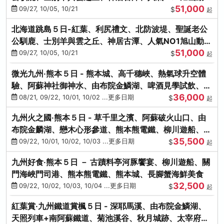
51,000
園、海膽涮涮鍋
09/27, 10/05, 10/21
$
起
北海道跳島５日-紅葉、利尻禮文、北防波堤、聖誕老公
公馴鹿、士別羊與雲之丘、神居古潭、人氣NO1旭山動物
51,000
園、海膽涮涮鍋
09/27, 10/05, 10/21
$
起
微光九州‧熊本５日 - 熊本城、高千穗峽、熱氣球升空體
驗、阿蘇神社御神水、由布院金鱗湖、啤酒見學試飲、豪
36,000
華海鮮盛宴
08/21, 09/22, 10/01, 10/02 ...更多日期
$
起
九州火之國‧熊本５日 - 草千里之濱、阿蘇破火山口、由
布院金麟湖、戀木心形參道、熊本熊電鐵、柳川遊船、地
35,500
獄蒸DIY
09/22, 10/01, 10/02, 10/03 ...更多日期
$
起
九州好食‧熊本５日 － 古蹟料亭河豚饗宴、柳川遊船、關
門海峽門司港、熊本熊電鐵、熊本城、長腳蟹海鮮美食
32,500
09/22, 10/02, 10/03, 10/04 ...更多日期
$
起
紅葉賞‧九州鐵道賞楓５日 - 深耶馬溪、由布院金鱗湖、
天照列車+南阿蘇鐵道、菊池溪谷、秋月城跡、太宰府天