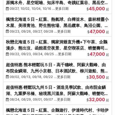
原獨木舟、星空呢喃、知床半島、奇蹟紅葉谷、黑岳空中
45,000
纜車、旭山動物園
09/27, 10/02, 10/04, 10/16 ...更多日期
$
起
楓情北海道５日－紅葉、熱氣球、白樺並木、森林精靈小
木屋、美瑛青池、野生熊牧場、黑岳纜車、鳥沼公園、紅
47,000
葉奇蹟谷、螃蟹吃到飽
09/23, 09/26, 09/27, 09/28 ...更多日期
$
起
秋戀北海道５日－紅葉、獨家洞爺直升機+下午茶、企鵝
漫步、熊出沒、函館星空夜景、星空喫茶店、螃蟹壽司、
47,000
海膽、三大螃蟹放題
09/22, 09/23, 09/24, 09/25 ...更多日期
$
起
超值特惠‧熊本輕鬆玩５日 - 高千穗峽、阿蘇大觀峰、由
布院金鱗湖、九州小京都、日本酒試飲、柳川遊船、熊本
30,500
城、熊本AEON
09/02, 09/13, 09/18, 09/22 ...更多日期
$
起
超值特惠‧輕鬆玩九州５日 - 酒造見學試飲、由布院金鱗
湖、九重夢吊橋、秘境黑川溫泉、阿蘇大觀峰、螃蟹吃到
32,000
飽
08/24, 08/29, 09/01, 09/07 ...更多日期
$
起
楓戀北海道５日－紅葉、企鵝遊行、伊達時代村、卡哇伊