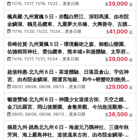
39,000
滿宮、竈門神社
11/15, 11/17, 11/19, 11/22 ...更多日期
$
起
楓典藏‧九州賞楓５日 - 赤豔白野江、深耶馬溪、由布院
金鱗湖、鶴見岳纜車、九重夢大吊橋、大興善寺、古蹟河
41,000
豚+和牛饗宴
11/16, 11/20, 11/22, 11/24 ...更多日期
$
起
長崎佐賀‧九州賞楓５日 - 環境藝術之森、御船山樂園、
佑德稻荷神社、雲仙纜車、熊本城+和服體驗、太宰府天
39,000
滿宮、光明禪寺
11/14, 11/17, 11/21, 11/24 ...更多日期
$
起
超值特惠‧北九州６日 - 茶道體驗、日落皿倉山、宇佐神
宮、由布院金鱗湖、開運宮地嶽、和牛+螃蟹吃到飽美
29,000
饌-台中出發
09/01, 09/06, 09/08, 09/13 ...更多日期
$
起
暢遊雙城‧北九州６日 - 神隱少女道後古街、天空之鏡、
金刀比羅宮、岡山後樂園、倉敷美觀、今治急流觀潮-台
36,500
中出發
09/01, 09/06, 09/08, 09/13 ...更多日期
$
起
摘星九州‧跳島北九州６日 - 海崖元乃隅神社、三億年秋
芳洞、海上嚴島神社、道後溫泉古街、由布院金鱗湖-台