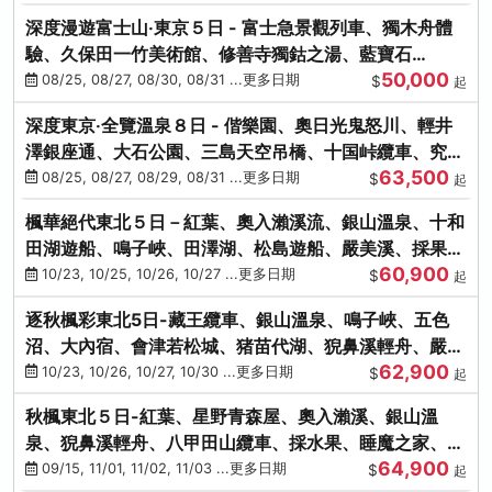
深度漫遊富士山‧東京５日 - 富士急景觀列車、獨木舟體
驗、久保田一竹美術館、修善寺獨鈷之湯、藍寶石
50,000
SAPHIR踴子號
08/25, 08/27, 08/30, 08/31 ...更多日期
$
起
深度東京‧全覽溫泉８日 - 偕樂園、奧日光鬼怒川、輕井
澤銀座通、大石公園、三島天空吊橋、十国峠纜車、究極
63,500
海鮮食べ放題
08/25, 08/27, 08/29, 08/31 ...更多日期
$
起
楓華絕代東北５日－紅葉、奧入瀨溪流、銀山溫泉、十和
田湖遊船、鳴子峽、田澤湖、松島遊船、嚴美溪、採果烤
60,900
牡蠣
10/23, 10/25, 10/26, 10/27 ...更多日期
$
起
逐秋楓彩東北5日-藏王纜車、銀山溫泉、鳴子峽、五色
沼、大內宿、會津若松城、猪苗代湖、猊鼻溪輕舟、嚴美
62,900
溪、松島海灣遊船
10/23, 10/26, 10/27, 10/30 ...更多日期
$
起
秋楓東北５日-紅葉、星野青森屋、奧入瀨溪、銀山溫
泉、猊鼻溪輕舟、八甲田山纜車、採水果、睡魔之家、法
64,900
式料理(不進免稅店)
09/15, 11/01, 11/02, 11/03 ...更多日期
$
起