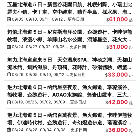
五星北海道５日－新雪谷花園日航、札幌州際、小瑞士比
羅夫小鎮、卡丁車、空中纜車、積丹半島、採水果、海鮮
61,000
和牛螃蟹放題
09/05, 09/10, 09/11, 09/12 ...更多日期
$
起
超值北海道５日－尼克斯海洋公園、企鵝遊行、卡哇伊熊
牧場、浪漫小樽、羊蹄山名水公園、洞爺星空、花火大
31,000
會、螃蟹懷石料理
08/24, 08/27, 09/02, 09/05 ...更多日期
$
起
魅力北海道道東５日－天空溫泉SPA、神秘之湖、天都山
流冰館、釧路濕原、丹頂鶴、花時計、砂湯體驗、螃蟹吃
33,000
到飽
08/29, 09/05, 09/10, 09/12 ...更多日期
$
起
魅力北海道６日－函館星空夜景、漁火鐵道、璀璨溪谷、
熊牧場、企鵝遊行、AOAO水族館、藻岩山纜車、三大螃
42,000
蟹吃到飽
08/19, 08/26, 09/02, 09/09 ...更多日期
$
起
魅力北海道５日－函館百萬夜景、漁火鐵道、卡哇伊熊牧
場、伊達時代村、企鵝遊行、奇幻燈遊步道、璀璨溪谷、
36,000
人氣NO1小丑漢堡
08/24, 08/28, 09/04, 09/08 ...更多日期
$
起