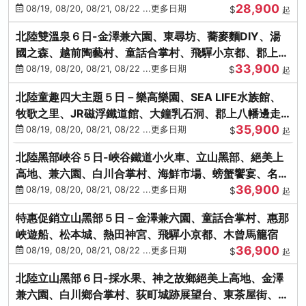
28,900
街、下呂溫泉
08/19, 08/20, 08/21, 08/22 ...更多日期
$
起
北陸雙溫泉６日-金澤兼六園、東尋坊、蕎麥麵DIY、湯
國之森、越前陶藝村、童話合掌村、飛驒小京都、郡上八
33,900
幡
08/19, 08/20, 08/21, 08/22 ...更多日期
$
起
北陸童趣四大主題５日－樂高樂園、SEA LIFE水族館、
牧歌之里、JR磁浮鐵道館、大鐘乳石洞、郡上八幡邊走
35,900
邊吃
08/19, 08/20, 08/21, 08/22 ...更多日期
$
起
北陸黑部峽谷５日-峽谷鐵道小火車、立山黑部、絕美上
高地、兼六園、白川合掌村、海鮮市場、螃蟹饗宴、名湯
36,900
雙溫泉
08/19, 08/20, 08/21, 08/22 ...更多日期
$
起
特惠促銷立山黑部５日－金澤兼六園、童話合掌村、惠那
峽遊船、松本城、熱田神宮、飛驒小京都、木曾馬籠宿
36,900
08/19, 08/20, 08/21, 08/22 ...更多日期
$
起
北陸立山黑部６日-採水果、神之故鄉絕美上高地、金澤
兼六園、白川鄉合掌村、荻町城跡展望台、東茶屋街、名