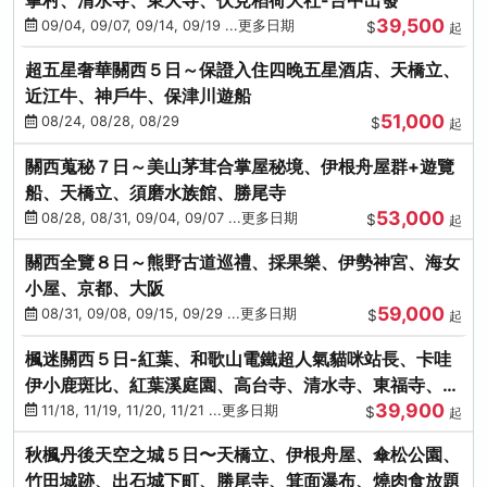
39,500
09/04, 09/07, 09/14, 09/19 ...更多日期
$
起
超五星奢華關西５日～保證入住四晚五星酒店、天橋立、
近江牛、神戶牛、保津川遊船
51,000
08/24, 08/28, 08/29
$
起
關西蒐秘７日～美山茅茸合掌屋秘境、伊根舟屋群+遊覽
船、天橋立、須磨水族館、勝尾寺
53,000
08/28, 08/31, 09/04, 09/07 ...更多日期
$
起
關西全覽８日～熊野古道巡禮、採果樂、伊勢神宮、海女
小屋、京都、大阪
59,000
08/31, 09/08, 09/15, 09/29 ...更多日期
$
起
楓迷關西５日-紅葉、和歌山電鐵超人氣貓咪站長、卡哇
伊小鹿斑比、紅葉溪庭園、高台寺、清水寺、東福寺、伊
39,900
勢龍蝦+和牛
11/18, 11/19, 11/20, 11/21 ...更多日期
$
起
秋楓丹後天空之城５日〜天橋立、伊根舟屋、傘松公園、
竹田城跡、出石城下町、勝尾寺、箕面瀑布、燒肉食放題