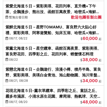
紫愛北海道５日－紫彩美瑛、花田列車、直升機+下午
茶、企鵝漫步、熊出沒、函館百萬夜景、哈密瓜+海鮮和
歡迎包團客製出團
牛八大螃蟹吃到飽
暫無出發日期
紫醉北海道５日－星野TOMAMU、富良野六大貼心好
禮、紫彩美瑛、阿寒遊覽船、知床五湖、哈密瓜+海鮮和
60,000
牛螃蟹吃到飽
08/17, 08/22
$
起
紫薰北海道５日－星空纜車、函館百萬夜景、紫彩美瑛、
富良野花田、四季彩之丘、花田列車、螃蟹懷石料理
38,000
08/22
$
起
紫戀北海道６日－企鵝遊行、浪漫小樽、積丹半島、富良
野、紫彩美瑛、美瑛白金青池、旭山動物園、旭川常盤旋
34,000
轉塔
08/21, 08/28
$
起
花現北海道５日-薰衣草纜車、四季彩之丘、童話之丘、
霧多布濕原、小清水原生花園、摩周湖、熱氣球、天空溫
48,000
泉SPA、螃蟹吃到飽
08/17, 08/20
$
起