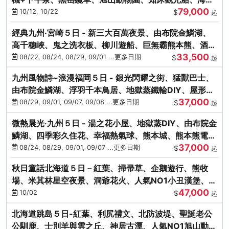
79,000
涮涮鍋(不進免稅店)
10/12, 10/22
$
起
經典九州‧宮崎５日 - 新三大百萬夜景、由布院金鱗湖、
高千穗峽、鬼之洗衣板、柳川遊船、巨無霸熊本熊、酒造
33,500
見學試飲
08/22, 08/24, 08/29, 09/01 ...更多日期
$
起
九州風物詩~浪漫福岡５日 - 銀光閃耀之街、猛獸巴士、
由布院金鱗湖、浮羽千本鳥居、地獄蒸鐵輪DIY、屋形船
37,000
晚宴、鸕鶿捕魚
08/29, 09/01, 09/07, 09/08 ...更多日期
$
起
微熱晨光‧九州５日 - 湯之花小屋、地獄蒸DIY、由布院金
鱗湖、四季彩久住花、幸福熱氣球、熊本城、熊本熊電
37,000
鐵、螃蟹吃到飽
08/24, 08/29, 09/01, 09/07 ...更多日期
$
起
秋日童話北海道５日－紅葉、掃帚草、企鵝遊行、熊牧
場、米其林星空夜景、洞爺花火、人氣NO1小丑漢堡、螃
47,000
蟹放題(千/函)
10/02
$
起
北海道跳島５日-紅葉、利尻禮文、北防波堤、聖誕老公
公馴鹿、士別羊與雲之丘、神居古潭、人氣NO1旭山動物