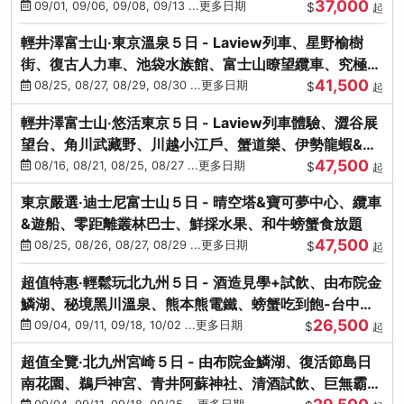
37,000
中出發
09/01, 09/06, 09/08, 09/13 ...更多日期
$
起
輕井澤富士山‧東京溫泉５日 - Laview列車、星野榆樹
街、復古人力車、池袋水族館、富士山瞭望纜車、究極海
41,500
鮮食放題
08/25, 08/27, 08/29, 08/30 ...更多日期
$
起
輕井澤富士山‧悠活東京５日 - Laview列車體驗、澀谷展
望台、角川武藏野、川越小江戶、蟹道樂、伊勢龍蝦&海
47,500
膽生魚片
08/16, 08/21, 08/25, 08/27 ...更多日期
$
起
東京嚴選‧迪士尼富士山５日 - 晴空塔&寶可夢中心、纜車
&遊船、零距離叢林巴士、鮮採水果、和牛螃蟹食放題
47,500
08/25, 08/26, 08/27, 08/29 ...更多日期
$
起
超值特惠‧輕鬆玩北九州５日 - 酒造見學+試飲、由布院金
鱗湖、秘境黑川溫泉、熊本熊電鐵、螃蟹吃到飽-台中出
26,500
發
09/04, 09/11, 09/18, 10/02 ...更多日期
$
起
超值全覽‧北九州宮崎５日 - 由布院金鱗湖、復活節島日
南花園、鵜戶神宮、青井阿蘇神社、清酒試飲、巨無霸熊