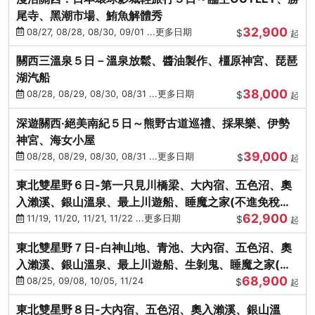
尾寺、黑潮市場、鮪魚解體秀
32,900
08/27, 08/28, 08/30, 09/01 ...更多日期
$
起
關西三溫泉５日－溫泉放鬆、醬油製作、橿原神宮、琵琶
湖汽船
38,000
08/28, 08/29, 08/30, 08/31 ...更多日期
$
起
深遊關西·絕美南紀５日～熊野古道巡禮、採果樂、伊勢
神宮、海女小屋
39,000
08/28, 08/29, 08/30, 08/31 ...更多日期
$
起
東北雙星野６日-第一只見川橋梁、大內宿、五色沼、奧
入瀨溪、銀山溫泉、最上川遊船、睡魔之家(不進免稅店)
62,900
(仙/青)
11/19, 11/20, 11/21, 11/22 ...更多日期
$
起
東北雙星野７日-白神山地、青池、大內宿、五色沼、奧
入瀨溪、銀山溫泉、最上川遊船、生剝鬼、睡魔之家(不
68,900
進免稅店)(仙/青)
08/25, 09/08, 10/05, 11/24
$
起
東北雙星野８日-大內宿、五色沼、奧入瀨溪、銀山溫