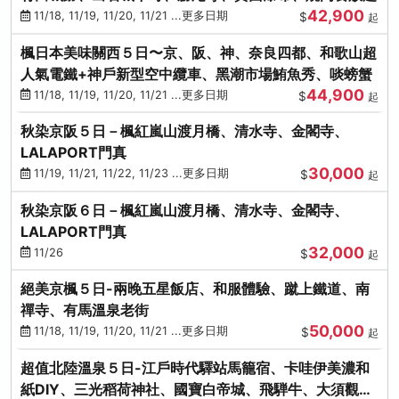
42,900
11/18, 11/19, 11/20, 11/21 ...更多日期
$
起
楓日本美味關西５日〜京、阪、神、奈良四都、和歌山超
人氣電鐵+神戶新型空中纜車、黑潮市場鮪魚秀、啖螃蟹
44,900
11/18, 11/19, 11/20, 11/21 ...更多日期
$
起
秋染京阪５日－楓紅嵐山渡月橋、清水寺、金閣寺、
LALAPORT門真
30,000
11/19, 11/21, 11/22, 11/23 ...更多日期
$
起
秋染京阪６日－楓紅嵐山渡月橋、清水寺、金閣寺、
LALAPORT門真
32,000
11/26
$
起
絕美京楓５日-兩晚五星飯店、和服體驗、蹴上鐵道、南
禪寺、有馬溫泉老街
50,000
11/18, 11/19, 11/20, 11/21 ...更多日期
$
起
超值北陸溫泉５日-江戶時代驛站馬籠宿、卡哇伊美濃和
紙DIY、三光稻荷神社、國寶白帝城、飛騨牛、大須觀音