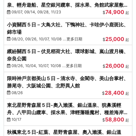
泉、輕舟遊船、星空銀河纜車、採水果、角館武家屋敷
74,900
(不進免稅店)(仙/青)
09/07, 09/14, 09/28, 11/23
$
起
小資關西５日－大鳥大社、下鴨神社、卡哇伊小鹿斑比、
錦市場
25,000
08/20, 09/26, 10/07, 10/08 ...更多日期
$
起
繽紛關西５日－伏見稻荷大社、環球影城、嵐山渡月橋、
奈良公園
26,000
09/26, 10/04, 10/07, 10/08 ...更多日期
$
起
限時神戶京都美山５日－清水寺、金閣寺、美山合掌村、
勝尾寺、大阪城公園、北野異人館
28,400
08/26
$
起
東北星野青森屋５日-奧入瀨溪、銀山溫泉、猊鼻溪輕
舟、八甲田山纜車、採水果、津輕藩睡魔村、種差海岸
58,800
(不進免稅店)
10/17
$
起
秋楓東北５日-紅葉、星野青森屋、奧入瀨溪、銀山溫