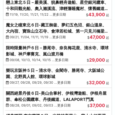
戀上東北５日－嚴美溪、猊鼻輕舟遊船、星空銀河纜車、
十和田觀光船、奧入瀨溪流、津輕藩睡魔村、懷舊鐵道
43,900
（青森／仙台）
11/19, 11/20, 11/21, 11/22 ...更多日期
$
起
魔女之瞳東北６日-藏王御釜、夢幻五色沼、銀山溫泉、
大內宿、寶珠山立石寺、會津若松城、第一只見川橋梁、
47,000
燒肉吃到飽
09/21, 11/04, 11/11, 11/19 ...更多日期
$
起
限時限量神戶６日－勝尾寺、奈良梅花鹿、清水寺、環球
影城、神戶摩賽克、嵐山渡月橋
29,000
09/08, 10/13, 10/14, 10/15 ...更多日期
$
起
樂玩京阪神５日－清水寺、金閣寺、勝尾寺、大阪城公
園、北野異人館、環球影城
32,000
09/27, 09/28, 09/29, 09/30 ...更多日期
$
起
關西絕景丹後６日-美山合掌村、伊根灣遊船、伊根舟屋
群、傘松公園纜車、丹後鐵道、LALAPORT門真
37,000
08/28, 09/01, 09/02, 09/03 ...更多日期
$
起