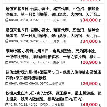
超值東北５日-吾妻小富士、豬苗代湖、五色沼、貓咪會
津鐵道、第一只見川橋梁、銀山溫泉、大內宿、天元台高
34,000
原纜車
08/30, 08/31, 09/02, 09/03 ...更多日期
$
起
超值東北５日-吾妻小富士、豬苗代湖、五色沼、貓咪會
津鐵道、第一只見川橋梁、銀山溫泉、大內宿、天元台高
34,000
原纜車
08/30, 08/31, 09/02, 09/03 ...更多日期
$
起
限時特惠‧小資玩九州５日 - 角島展望台、元乃隅神社、
三億年秋芳洞、海蝕洞龍貓森林、一蘭之森拉麵、櫻井二
26,900
見浦
08/24, 08/29, 09/01, 09/07 ...更多日期
$
起
超值放鬆玩九州‧機+酒福岡５日 - 保證入住便捷市區飯店
四晚+來回福岡機場接駁
26,900
09/01, 09/07, 09/08, 09/10 ...更多日期
$
起
秋楓東北庄內5日-奧入瀨溪、藏王纜車、最上川遊船、銀
山溫泉、秋田內陸鐵道、松島遊船(庄內/庄內)
46,000
10/18, 10/22, 10/26, 10/30 ...更多日期
$
起