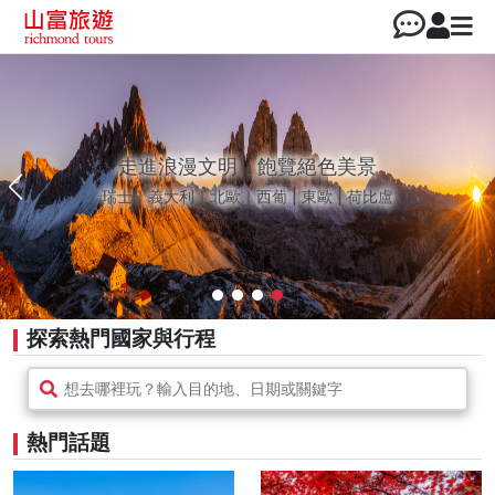
走進浪漫文明，飽覽絕色美景
瑞士｜義大利｜北歐｜西葡 | 東歐 | 荷比盧
探索熱門國家與行程
想去哪裡玩？輸入目的地、日期或關鍵字
熱門話題