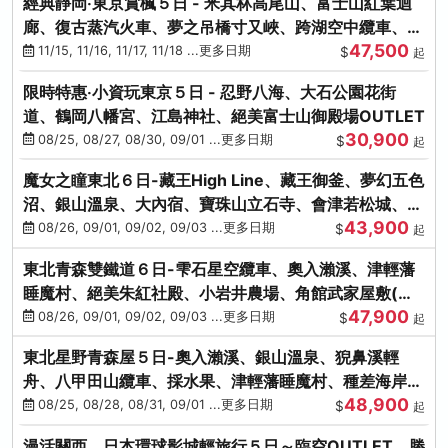
經典靜岡‧東京賞楓５日 - 米其林高尾山、富士山紅葉迴
廊、復古蒸汽火車、夢之吊橋寸又峽、跨湖空中纜車、抹
47,500
茶體驗、三溪園
11/15, 11/16, 11/17, 11/18 ...更多日期
$
起
限時特惠‧小資玩東京５日 - 忍野八海、大石公園花街
道、鶴岡八幡宮、江島神社、絕美富士山御殿場OUTLET
30,900
08/25, 08/27, 08/30, 09/01 ...更多日期
$
起
魔女之瞳東北６日-藏王High Line、藏王御釜、夢幻五色
沼、銀山溫泉、大內宿、寶珠山立石寺、會津若松城、燒
43,900
肉吃到飽
08/26, 09/01, 09/02, 09/03 ...更多日期
$
起
東北青森雙鐵道６日-雫石星空纜車、奧入瀨溪、津輕藩
睡魔村、絕美朱紅社殿、小岩井農場、角館武家屋敷(不
47,900
進免稅店)
08/26, 09/01, 09/02, 09/03 ...更多日期
$
起
東北星野青森屋５日-奧入瀨溪、銀山溫泉、猊鼻溪輕
舟、八甲田山纜車、採水果、津輕藩睡魔村、種差海岸、
48,900
法式料理(不進免稅店)
08/25, 08/28, 08/31, 09/01 ...更多日期
$
起
漫活關西．日本環球影城輕旅行５日～臨空OUTLET、勝