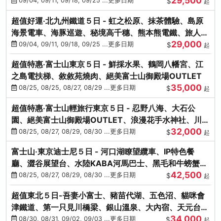
29,500
本熊-台中出發
09/04, 09/11, 09/18, 09/25 ...更多日期
$
起
超值好運‧北九州鐵道５日 - 虹之松原、抹茶體驗、島原
海景電車、海豚巡遊、秘境高千穗、熊本熊電鐵、旅人觀
29,000
光列車-台中出發
09/04, 09/11, 09/18, 09/25 ...更多日期
$
起
超值特惠‧富士山東京５日 - 鮮採水果、鶴岡八幡宮、江
之島電扶梯、敘敘苑燒肉、絕美富士山御殿場OUTLET
35,000
08/25, 08/25, 08/27, 08/29 ...更多日期
$
起
超值特惠‧富士山輕旅行東京５日 - 忍野八海、大石公
園、絕美富士山御殿場OUTLET、浪漫花手水神社、川越
32,000
小江戶
08/25, 08/27, 08/29, 08/30 ...更多日期
$
起
富士山‧東京迪士尼５日 - 河口湖瞭望纜車、IP特色餐
廳、澀谷展望台、水陸KABA河馬巴士、黑毛和牛螃蟹美
42,500
饌、季節採果
08/25, 08/27, 08/29, 08/30 ...更多日期
$
起
超值東北５日-吾妻小富士、豬苗代湖、五色沼、貓咪會
津鐵道、第一只見川橋梁、銀山溫泉、大內宿、天元台高
34,000
原纜車
08/30, 08/31, 09/02, 09/03 ...更多日期
$
起