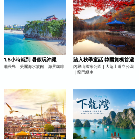
1.5小時就到 暑假玩沖繩
踏入秋季童話 韓國賞楓首選
瀨長島｜美麗海水族館｜海景咖啡
內藏山國家公園｜大芚山道立公園
｜龍門纜車