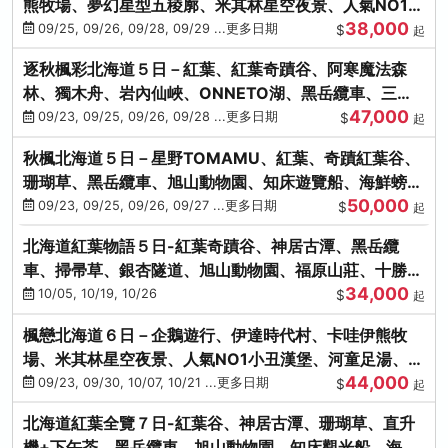
熊牧場、夢幻星型五稜廓、米其林星空夜景、人氣NO1小
38,000
丑漢堡、洞爺花火
09/25, 09/26, 09/28, 09/29 ...更多日期
$
起
逐秋楓彩北海道５日－紅葉、紅葉奇蹟谷、阿寒魔法森
林、獨木舟、岩內仙峽、ONNETO湖、黑岳纜車、三國
47,000
峠、豐平峽、螃蟹溫泉
09/23, 09/25, 09/26, 09/28 ...更多日期
$
起
秋楓北海道５日－星野TOMAMU、紅葉、奇蹟紅葉谷、
珊瑚草、黑岳纜車、旭山動物園、知床遊覽船、海鮮螃蟹
50,000
和牛吃到飽
09/23, 09/25, 09/26, 09/27 ...更多日期
$
起
北海道紅葉物語５日-紅葉奇蹟谷、神居古潭、黑岳纜
車、掃帚草、銀杏隧道、旭山動物園、福原山莊、十勝牧
34,000
場、冰的美術館
10/05, 10/19, 10/26
$
起
楓戀北海道６日－企鵝遊行、伊達時代村、卡哇伊熊牧
場、米其林星空夜景、人氣NO1小丑漢堡、河童足湯、奇
44,000
幻燈遊步道、洞爺花火
09/23, 09/30, 10/07, 10/21 ...更多日期
$
起
北海道紅葉全覽７日-紅葉谷、神居古潭、珊瑚草、直升
機+下午茶、黑岳纜車、旭山動物園、知床觀光船、海膽