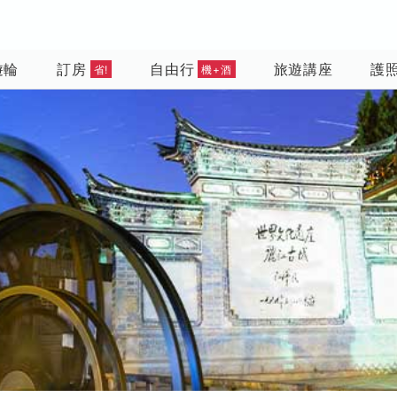
遊輪
訂房
自由行
旅遊講座
護
省!
機+酒