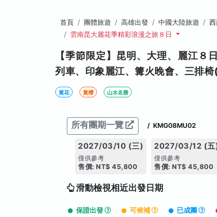
首頁
團體旅遊
高雄出發
中國大陸旅遊
西
雲南昆大麗花季精彩浪漫之旅８日
【季節限定】昆明、大理、麗江８
列車、印象麗江、篝火晚會、三排椅(
賞花
賞櫻
山水名勝
所有團期一覽
/
KMG08MU02
2027/03/10 (三)
2027/03/12 (五
僅供參考
僅供參考
售價: NT$ 45,800
售價: NT$ 45,800
滑動檢視相近出發日期
保證出發
可候補
已成團