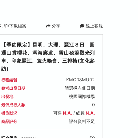
列印/下載檔案
分享
線上客服
【季節限定】昆明、大理、麗江８日－圓
通山賞櫻花、洱海廊道、雪山秘境觀光列
車、印象麗江、篝火晚會、三排椅(文化參
訪)
KMG08MU02
行程編號
請選擇左側日期
參考出發日期
(六)
2027/03/24 (三)
2027/03/27 (六)
2027/03/
桃園國際機場
出發地
僅供參考
僅供參考
僅供參考
0
最低成行人數
00
售價: NT$ 45,800
售價: NT$ 45,800
售價: NT$ 4
可售
N.A.
/ 總數
N.A.
機位狀況
評分資料不足
商品評分
$0