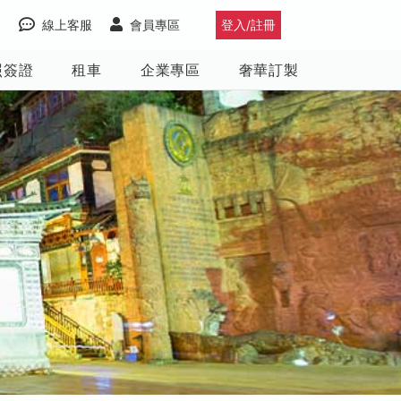
線上客服
會員專區
登入/註冊
照簽證
租車
企業專區
奢華訂製