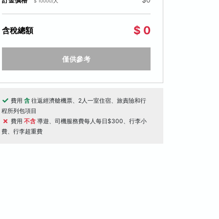
訂金價格
$ 10000/人
$ 0
含稅總額
僅供參考
費用
含
往返經濟艙機票、2人一室住宿、旅責險和行
程所列包項目
費用
不含
導遊、司機服務費每人每日$300、行李小
費、行李超重費