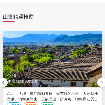
山富精選推薦
9天
桃園國際機場出發
去有風的地方、大理聖托
昆明、大理、麗江精彩９日－去
、藍月谷、印象麗江秀、
里尼、洱海生態廊、玉龍雪山、
三排座椅(文化參訪)