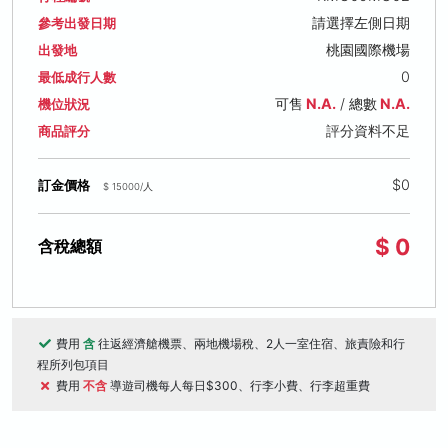
請選擇左側日期
參考出發日期
桃園國際機場
出發地
0
最低成行人數
可售
N.A.
/ 總數
N.A.
機位狀況
評分資料不足
商品評分
$0
訂金價格
$ 15000/人
$ 0
含稅總額
費用
含
往返經濟艙機票、兩地機場稅、2人一室住宿、旅責險和行
程所列包項目
費用
不含
導遊司機每人每日$300、行李小費、行李超重費