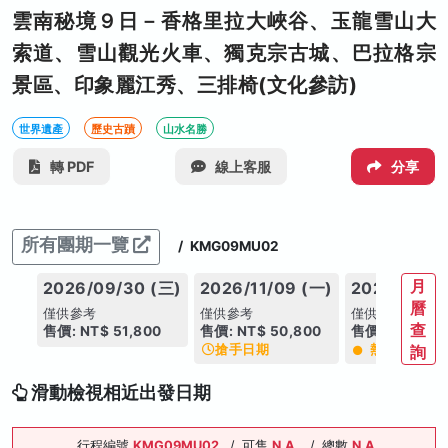
雲南秘境９日－香格里拉大峽谷、玉龍雪山大
索道、雪山觀光火車、獨克宗古城、巴拉格宗
景區、印象麗江秀、三排椅(文化參訪)
世界遺產
歷史古蹟
山水名勝
轉 PDF
線上客服
分享
所有團期一覽
/
KMG09MU02
月
2026/09/30 (三)
2026/11/09 (一)
2026/12/02
曆
僅供參考
僅供參考
僅供參考
查
售價: NT$ 51,800
售價: NT$ 50,800
售價: NT$ 50,
搶手日期
熱銷
詢
滑動檢視相近出發日期
行程編號
KMG09MU02
/
可售
N.A.
/
總數
N.A.