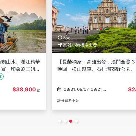
3天
高雄小港機場出發
華
【長榮獨家．高雄出發．澳門全覽３日】早去
、
晚回、松山纜車、石排灣郊野公園、大三巴－
高雄往返(文化參訪)
$24,500
08/31, 09/07, 09/21,
起
起
10/05, 10/19
評分資料不足