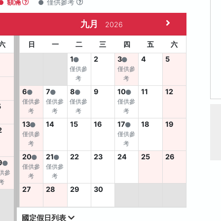
額滿
僅供參考
九月
2026
六
日
一
二
三
四
五
六
1
2
3
4
5
僅供參
僅供參
考
考
6
7
8
9
10
11
12
僅供參
僅供參
僅供參
僅供參
5
考
考
考
考
13
14
15
16
17
18
19
2
僅供參
僅供參
考
考
20
21
22
23
24
25
26
9
僅供參
僅供參
供參
考
考
考
27
28
29
30
國定假日列表