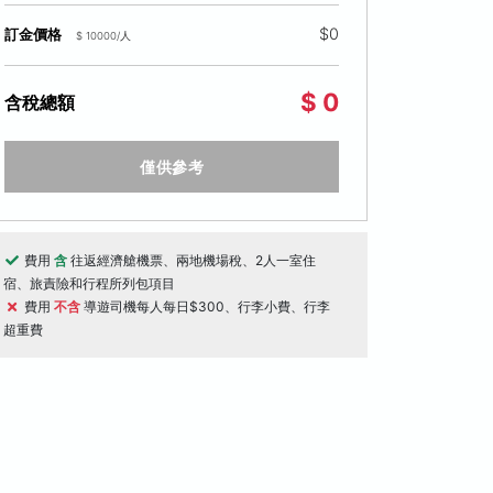
$0
訂金價格
$ 10000/人
$ 0
含稅總額
僅供參考
費用
含
往返經濟艙機票、兩地機場稅、2人一室住
宿、旅責險和行程所列包項目
費用
不含
導遊司機每人每日$300、行李小費、行李
超重費