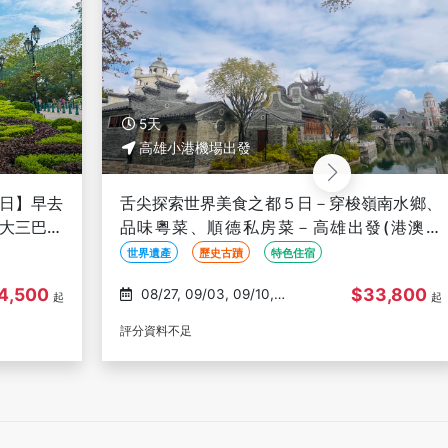
5天
6天
高雄小港機場出發
高雄小港
舌尖探索世界美食之都５日－穿梭嶺南水鄉、
嶺南粵韻
品味粵菜、順德私房菜－高雄出發(港澳進
遊・世遺
出、文化參訪)
晚回、文化
世界遺產
歷史古蹟
特色住宿
世界遺產
$33,800
08/27, 09/03, 09/10,
08/30, 09/06, 09/12,
起
09/17, 09/20
09/19, 09
評分資料不足
評分資料不足