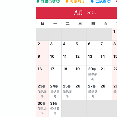
保證出發
可候補
已成團
八月
2026
日
一
二
三
四
五
1
2
3
4
5
6
7
8
9
10
11
12
13
14
1
16
17
18
19
20
21
2
僅供參
考
23
24
25
26
27
28
2
僅供參
僅供參
僅供參
僅供參
僅
考
考
考
考
30
31
僅供參
僅供參
考
考