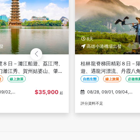
8天
高雄小港機場出發
、荔江灣、
桂林龍脊梯田精彩８日－陽朔山水、灕江精
婆山、肇慶
遊、遇龍河漂流、丹霞八角寨、印象劉三姐
)
升級三星遊船-高雄出發(文化參訪)
自然生態
線上旅展
必遊推薦
35,900
$38,900
08/28, 09/01, 09/04,
起
09/08, 09/11
評分資料不足