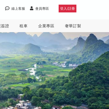
線上客服
會員專區
登入/註冊
照簽證
租車
企業專區
奢華訂製