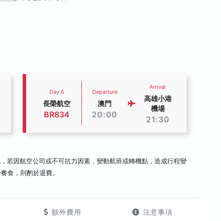
Arrival
Day 6
Departure
高雄小港
長榮航空
澳門
機場
BR834
20:00
21:30
認，若因航空公司或不可抗力因素，變動航班或轉機點，造成行程變
少餐食，則酌於退費。
額外費用
注意事項