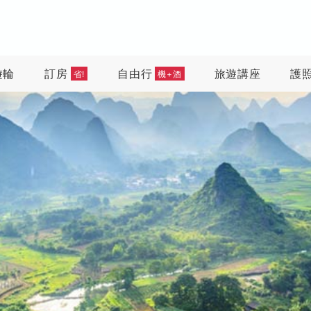
遊輪
訂房
自由行
旅遊講座
護
省!
機+酒