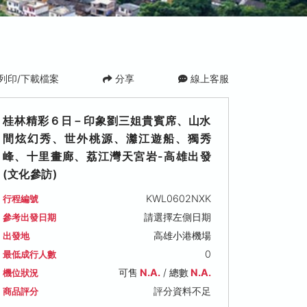
列印/下載檔案
分享
線上客服
桂林精彩６日－印象劉三姐貴賓席、山水
間炫幻秀、世外桃源、灕江遊船、獨秀
峰、十里畫廊、荔江灣天宮岩-高雄出發
(文化參訪)
KWL0602NXK
行程編號
7 (四)
2026/08/29 (六)
2026/08/30 (日)
2026/0
請選擇左側日期
參考出發日期
僅供參考
僅供參考
僅供參考
高雄小港機場
,900
出發地
售價: NT$ 33,900
售價: NT$ 33,900
售價: NT$
今日推
0
最低成行人數
可售
N.A.
/ 總數
N.A.
機位狀況
評分資料不足
商品評分