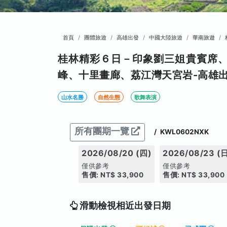
首頁
團體旅遊
高雄出發
中國大陸旅遊
華南旅遊
桂林精彩６日－印象劉三姐貴賓席
峰、十里畫廊、荔江灣天宮岩-高雄出
山水名勝
自然生態
歌舞表演
所有團期一覽
/
KWL0602NXK
2026/08/20 (四)
2026/08/23 (
僅供參考
僅供參考
售價: NT$ 33,900
售價: NT$ 33,900
滑動檢視相近出發日期