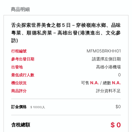
商品明細
舌尖探索世界美食之都５日－穿梭嶺南水鄉、品味
粵菜、順德私房菜－高雄出發(港澳進出、文化參
訪)
MFM05BRKHH01
行程編號
請選擇左側日期
參考出發日期
高雄小港機場
出發地
0
最低成行人數
可售
N.A.
/ 總數
N.A.
機位狀況
評分資料不足
商品評分
$0
訂金價格
$ 10000/人
$ 0
含稅總額