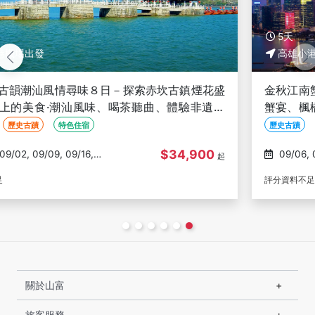
5天
高雄小港機場出發
金秋江南蟹逅５日－南潯古鎮、枕水河畔品佳餚、金秋
蟹宴、楓橋寒山寺、青山湖賞秋、全程品牌酒店、三排
椅-高雄出發(文化參訪)
歷史古蹟
山水名勝
自然生態
$36,900
09/06, 09/07, 09/10, 09/11,
起
10/11
評分資料不足
關於山富
旅客服務