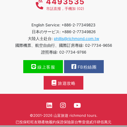
4493535
市話直撥，手機加 (02)
English Service: +886-2-77349823
日本のサービス: +886-2-77349826
大陸人士赴台:
phillis@richmond.com.tw
國際機票、航空自由行、國際訂房專線: 02-7734-9656
證照專線: 02-7734-9766
線上客服
FB粉絲團
旅遊攻略
©2001-2026 山富旅遊 richmond tours.
已投保旺旺友聯產物履約保證保險新台幣壹億貳仟肆佰萬元