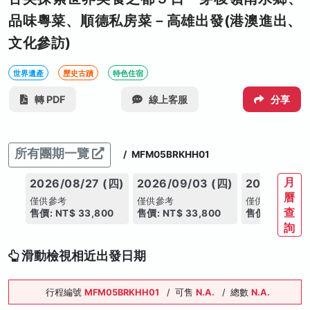
品味粵菜、順德私房菜－高雄出發(港澳進出、
文化參訪)
世界遺產
歷史古蹟
特色住宿
轉 PDF
線上客服
分享
所有團期一覽
/
MFM05BRKHH01
月
2026/08/27 (四)
2026/09/03 (四)
2026/09/1
曆
僅供參考
僅供參考
僅供參考
查
售價: NT$ 33,800
售價: NT$ 33,800
售價: NT$ 33
詢
滑動檢視相近出發日期
行程編號
MFM05BRKHH01
/
可售
N.A.
/
總數
N.A.