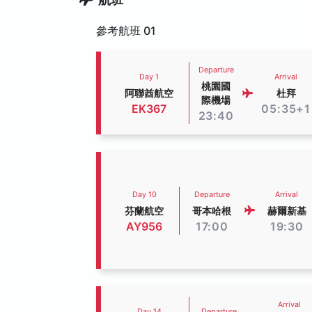
參考航班 01
Departure
Day 1
Arrival
桃園國
阿聯酋航空
杜拜
際機場
EK367
05:35+1
23:40
Day 10
Departure
Arrival
芬蘭航空
哥本哈根
赫爾新基
AY956
17:00
19:30
Arrival
Day 14
Departure