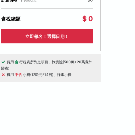
訂金價格
$ 50000/人
$ 0
含稅總額
立即報名！選擇日期！
費用
含
行程表所列之項目、旅責險(500萬+20萬意外
醫療)
費用
不含
小費(12歐元*14日)、行李小費