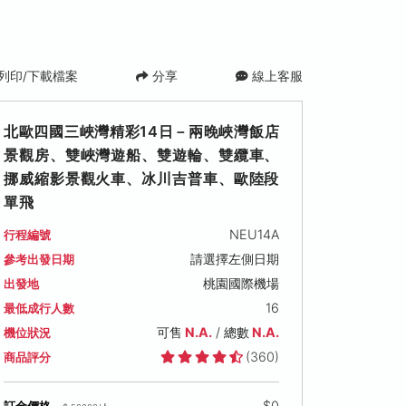
列印/下載檔案
分享
線上客服
北歐四國三峽灣精彩14日－兩晚峽灣飯店
景觀房、雙峽灣遊船、雙遊輪、雙纜車、
挪威縮影景觀火車、冰川吉普車、歐陸段
單飛
NEU14A
行程編號
請選擇左側日期
參考出發日期
桃園國際機場
出發地
16
最低成行人數
可售
N.A.
/ 總數
N.A.
機位狀況
(360)
商品評分
$0