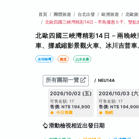
首頁
團體旅遊
台北出發
歐洲旅遊
北歐旅
北歐四國三峽灣精彩14日－早鳥優惠５千、雙點
北歐四國三峽灣精彩14日－兩晚
車、挪威縮影景觀火車、冰川吉普車
冰河峽灣
鐵道
山水名勝
所有團期一覽
/
NEU14A
2026/10/02 (五)
2026/10/03 (六
可售名額: 17
可售名額: 17
售價: NT$ 194,900
售價: NT$ 194,900
今日推薦
熱銷
滑動檢視相近出發日期