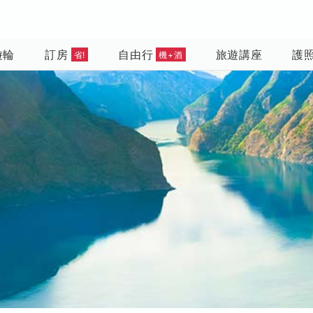
遊輪
訂房
自由行
旅遊講座
護
省!
機+酒