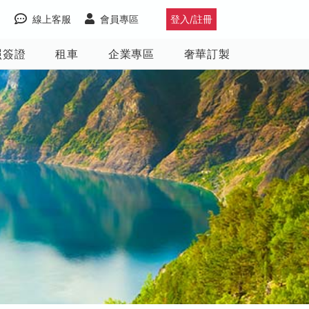
線上客服
會員專區
登入/註冊
照簽證
租車
企業專區
奢華訂製