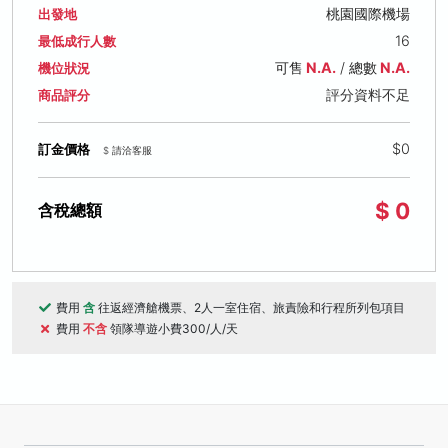
桃園國際機場
出發地
16
最低成行人數
可售
N.A.
/ 總數
N.A.
機位狀況
評分資料不足
商品評分
$0
訂金價格
$ 請洽客服
$ 0
含稅總額
費用
含
往返經濟艙機票、2人一室住宿、旅責險和行程所列包項目
費用
不含
領隊導遊小費300/人/天