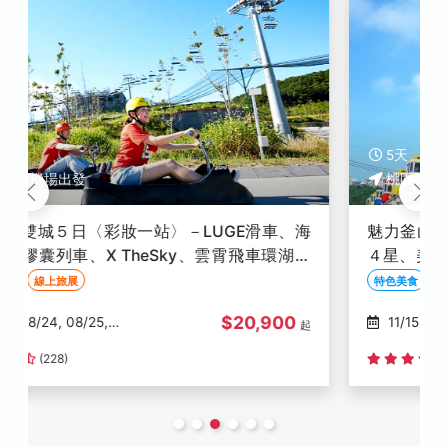
5天
桃園國際機場出發
魅力釜山５日〈彩妝一站〉-全程無自理餐、全程
４星、美饌升級、最新小王子之家、膠囊列車、甘
川洞韓服、長腳蟹吃到飽
特色美食
線上旅展
全程４星
$27,900
11/15, 11/18, 11/22, 11/25,
起
11/29
(117)