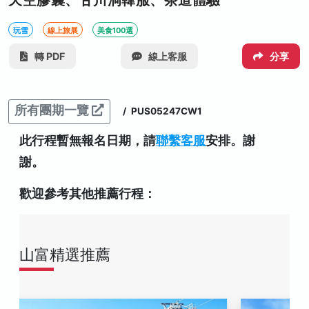
天空膠囊、甘川洞韓服、茶道體驗
玩雪
線上旅展
美食100選
轉 PDF
線上客服
分享
所有團期一覽
/
PUS05247CW1
此行程暫無報名日期，請
聯繫客服
安排。謝
謝。
歡迎參考其他推薦行程：
山富精選推薦