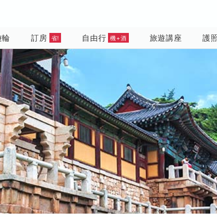
遊輪
訂房
自由行
旅遊講座
護
省!
機+酒