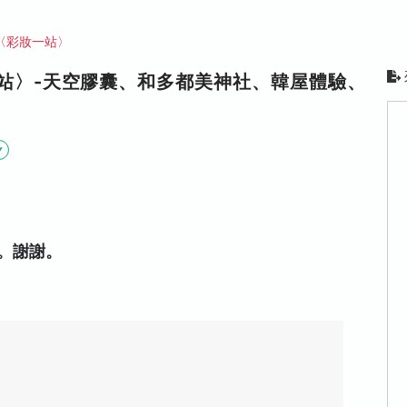
〈彩妝一站〉
站〉-天空膠囊、和多都美神社、韓屋體驗、
Y
。謝謝。