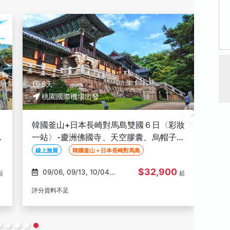
5天
5
桃園國際機場出發
滑
魅力釜山５日〈彩妝一站〉-全程無自理
釜
雲
餐、全程４星、美饌升級、最新小王子之
遺產
家、膠囊列車、甘川洞韓服、長腳蟹吃到
纜
特色美食
線上旅展
全程４星
巨濟
飽
鮮市
$27,900
11/15, 11/18, 11/22,
08/28, 08/30, 09/01,
起
起
11/25, 11/29
(117)
評分