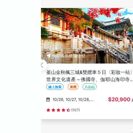
5天
桃園國際機場出發
釜山浦項雙城５日〈彩妝一站〉－LUGE
車、海底世界、膠囊列車、X TheSky、
霄飛車環湖公園、浮誇系烤肉
親子旅遊
線上旅展
$20,900
08/16, 08/21, 08/24,
08/25, 08/28
(228)