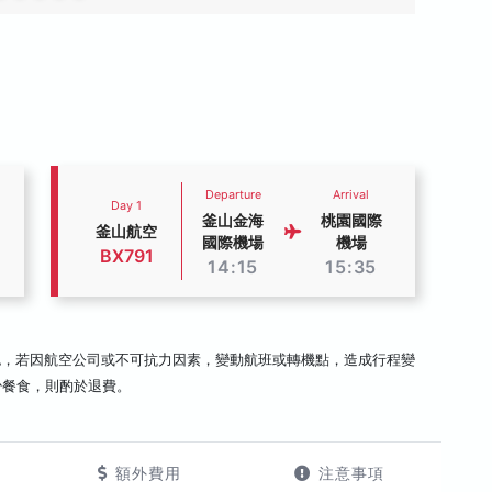
Departure
Arrival
Day 1
釜山金海
桃園國際
釜山航空
國際機場
機場
BX791
14:15
15:35
認，若因航空公司或不可抗力因素，變動航班或轉機點，造成行程變
少餐食，則酌於退費。
額外費用
注意事項