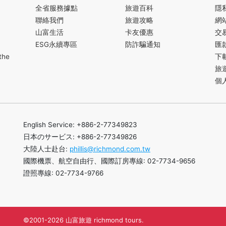
全省服務據點
旅遊百科
隱
聯絡我們
旅遊攻略
網
山富生活
卡友優惠
交
ESG永續專區
防詐騙通知
匯
the
下
旅
個
English Service: +886-2-77349823
日本のサービス: +886-2-77349826
大陸人士赴台:
phillis@richmond.com.tw
國際機票、航空自由行、國際訂房專線: 02-7734-9656
證照專線: 02-7734-9766
©2001-2026 山富旅遊 richmond tours.