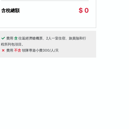
$ 0
含稅總額
費用
含
往返經濟艙機票、2人一室住宿、旅責險和行
程所列包項目。
天
5天
費用
不含
領隊導遊小費300/人/天
桃園國際機場出發
桃園國際機場出
慶巨濟島５日〈不進保肝〉－慶州文化
嗨玩釜慶邱５日
、風之丘、統營LUGE滑車、閑麗水道
－繽紛天空膠囊+
車、豪華汗蒸幕、古宅韓服、扎嘎其海
星台、大邱桂山
島
閑麗水道觀光纜車
統營斜坡滑車
6人成行
６人成行
場
$25,900
08/28, 08/29, 08/30,
起
09/09, 09/10
08/31, 09/01
資料不足
評分資料不足