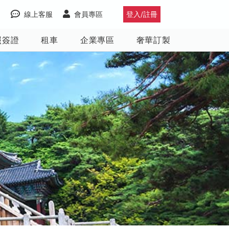
線上客服
會員專區
登入/註冊
照簽證
租車
企業專區
奢華訂製