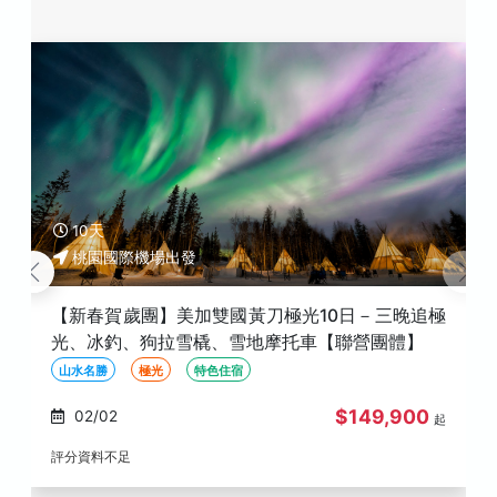
10天
桃園國際機場出發
【新春賀歲團】美加雙國黃刀極光10日－三晚追極
光、冰釣、狗拉雪橇、雪地摩托車【聯營團體】
山水名勝
極光
特色住宿
$149,900
02/02
起
評分資料不足