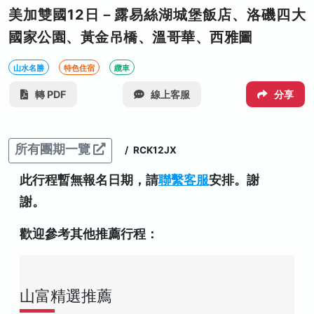
美加雙國12日－露易絲湖城堡飯店、洛磯四大
國家公園、黃金吊橋、溫哥華、西雅圖
山水名勝
特色住宿
纜車
轉 PDF
線上客服
分享
所有團期一覽
/
RCK12JX
此行程暫無報名日期，請
聯繫客服
安排。謝
謝。
歡迎參考其他推薦行程：
山富精選推薦