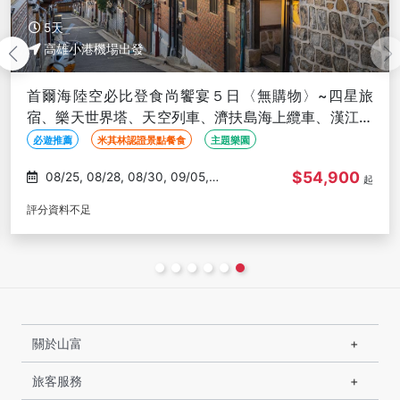
5天
高雄小港機場出發
首爾海陸空必比登食尚饗宴５日〈無購物〉~四星旅
宿、樂天世界塔、天空列車、濟扶島海上纜車、漢江遊
覽船、自由購物樂-高雄出發
必遊推薦
米其林認證景點餐食
主題樂園
$54,900
08/25, 08/28, 08/30, 09/05,
起
09/08
評分資料不足
關於山富
旅客服務