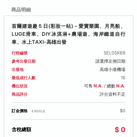
商品明細
首爾嬉遊趣５日(彩妝一站)－愛寶樂園、月亮船、
LUGE滑車、DIY冰淇淋+農場遊、海岸鐵道自行
車、水上TAXI-高雄出發
SEL05K69
行程編號
請選擇左側日期
參考出發日期
高雄小港機場
出發地
16
最低成行人數
可售
N.A.
/ 總數
N.A.
機位狀況
評分資料不足
商品評分
$0
訂金價格
$ 8000/人
$ 0
含稅總額