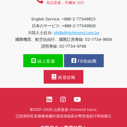
市話直撥，手機加 (02)
English Service: +886-2-77349823
日本のサービス: +886-2-77349826
大陸人士赴台:
phillis@richmond.com.tw
國際機票、航空自由行、國際訂房專線: 02-7734-9656
證照專線: 02-7734-9766
線上客服
FB粉絲團
旅遊攻略
©2001-2026 山富旅遊 richmond tours.
已投保旺旺友聯產物履約保證保險新台幣壹億貳仟肆佰萬元
繁體中文