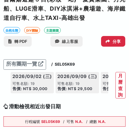
船、LUGE滑車、DIY冰淇淋+農場遊、海岸鐵
道自行車、水上TAXI-高雄出發
自然生態
DIY體驗
主題樂園
轉 PDF
線上客服
分享
所有團期一覽
/
SEL05K69
月
2026/09/02 (三)
2026/09/09 (三)
2026/09/1
曆
可售名額: 19
可售名額: 19
可售名額: 19
查
售價: NT$ 30,000
售價: NT$ 29,500
售價: NT$ 30
詢
滑動檢視相近出發日期
行程編號
SEL05K69
/
可售
N.A.
/
總數
N.A.