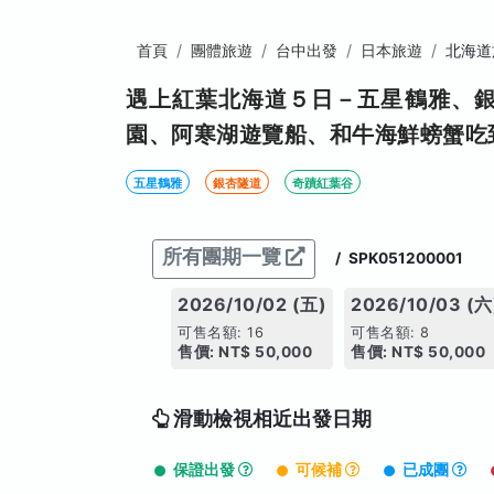
首頁
團體旅遊
台中出發
日本旅遊
北海道
遇上紅葉北海道５日－五星鶴雅、
園、阿寒湖遊覽船、和牛海鮮螃蟹吃
五星鶴雅
銀杏隧道
奇蹟紅葉谷
所有團期一覽
/
SPK051200001
2026/10/02 (五)
2026/10/03 (六
可售名額: 16
可售名額: 8
售價: NT$ 50,000
售價: NT$ 50,000
滑動檢視相近出發日期
保證出發
可候補
已成團