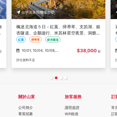
5天
台中清泉岡機場出發
物
楓迷北海道５日－紅葉、掃帚草、支笏湖、銀
周
杏隧道、企鵝遊行、米其林星空夜景、洞爺花
火、螃蟹懷石料理
紅葉
掃帚草
銀杏隧道
$38,000
10/01, 10/04, 10/08,
起
起
10/18, 10/20
評分資料不足
關於山富
旅客服務
訂
公司簡介
護照簽證
常
菁英招募
Wifi租借
訂