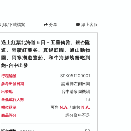
列印/下載檔案
分享
線上客服
遇上紅葉北海道５日－五星鶴雅、銀杏隧
道、奇蹟紅葉谷、真鍋庭園、旭山動物
園、阿寒湖遊覽船、和牛海鮮螃蟹吃到
飽-台中出發
SPK051200001
行程編號
 (二)
2026/10/08 (四)
2026/10/09 (五)
2026/10/
請選擇左側日期
參考出發日期
可售名額: 13
可售名額: 16
可售名額: 14
台中清泉岡機場
出發地
00
售價: NT$ 56,000
售價: NT$ 56,000
售價: NT$ 5
16
最低成行人數
可售
N.A.
/ 總數
N.A.
機位狀況
評分資料不足
商品評分
$0