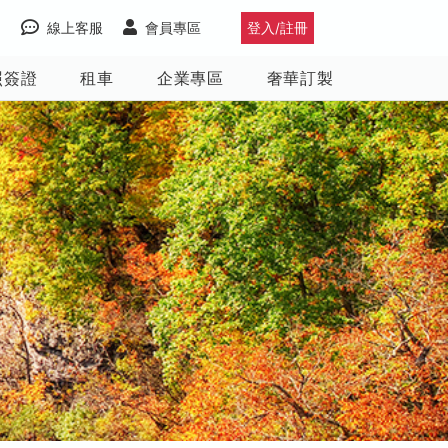
線上客服
會員專區
登入/註冊
照簽證
租車
企業專區
奢華訂製