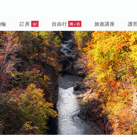
遊輪
訂房
自由行
旅遊講座
護
省!
機+酒