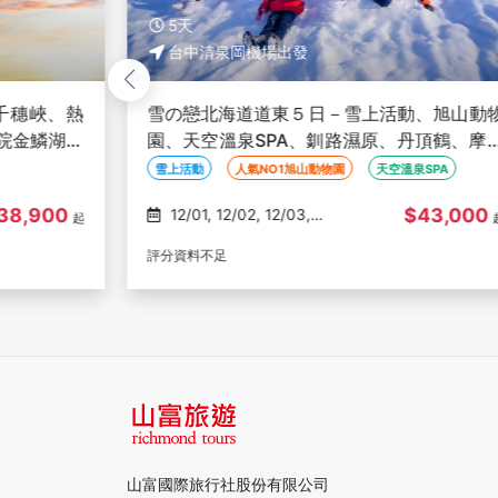
5天
台中清泉岡機場出發
高千穗峽、熱
雪の戀北海道道東５日－雪上活動、旭山動
院金鱗湖、
園、天空溫泉SPA、釧路濕原、丹頂鶴、摩
發
湖、砂湯體驗、白色燈樹節-台中出發
雪上活動
人氣NO1旭山動物園
天空溫泉SPA
38,900
$43,000
12/01, 12/02, 12/03,
起
12/04, 12/05
評分資料不足
山富國際旅行社股份有限公司