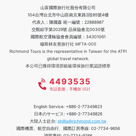
山富國際旅行社股份有限公司
104台灣台北市中山區南京東路2段85號4樓
代表人：陳國森 統一編號：22888987
交觀綜字第2029號 品保協會北0030號
國際航空運輸協會會員編號：34301061
穆斯林友善旅行社 MFTA-005
Richmond Tours is the representative in Taiwan for the ATPI
global travel network.
本公司已獲得環境部銀級環保旅行業認證標章
4493535
市話直撥，手機加 (02)
English Service: +886-2-77349823
日本のサービス: +886-2-77349826
大陸人士赴台:
phillis@richmond.com.tw
國際機票、航空自由行、國際訂房專線: 02-7734-9656
證照專線: 02-7734-9766