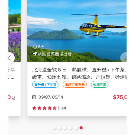
8天
桃園國際機場出發
北海道全覽８日－熱氣球、直升機+下午茶、黑岳
纜車、知床五湖、釧路濕原、丹頂鶴、砂湯體驗、
星空夜景、洞爺花火、螃蟹懷石料理
直升機+下午茶
函館百萬夜景
知床五湖
$75,000
09/07, 09/14
起
(168)