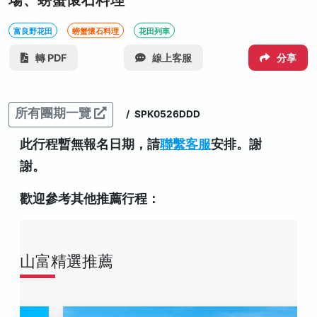
場、螃蟹懷石料理
富良野花田
螃蟹懷石料理
花田列車
轉 PDF
線上客服
分享
所有團期一覽
/
SPK0526DDD
此行程暫無報名日期，請
聯繫客服
安排。謝
謝。
歡迎參考其他推薦行程：
山富精選推薦