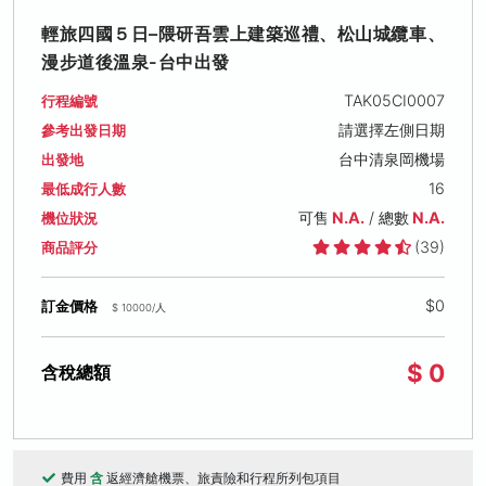
輕旅四國５日–隈研吾雲上建築巡禮、松山城纜車、
漫步道後溫泉-台中出發
TAK05CI0007
行程編號
請選擇左側日期
參考出發日期
台中清泉岡機場
出發地
16
最低成行人數
可售
N.A.
/ 總數
N.A.
機位狀況
(39)
商品評分
$0
訂金價格
$ 10000/人
$ 0
含稅總額
費用
含
返經濟艙機票、旅責險和行程所列包項目