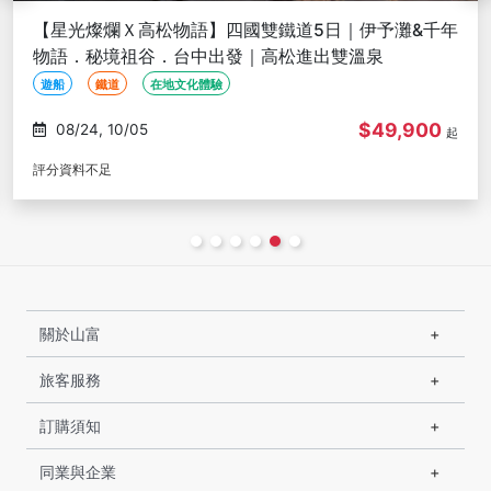
【星光燦爛Ｘ高松物語】四國楓紅鐵道5日｜伊予灘物
語．神隱少女湯屋．尾道紅葉散策．秘境祖谷楓景．台
中出發｜高松進出雙溫泉
鐵道
溫泉
賞楓
$51,900
11/30
起
評分資料不足
關於山富
旅客服務
訂購須知
同業與企業