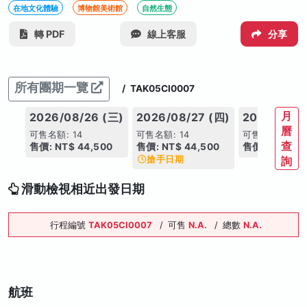
在地文化體驗
博物館美術館
自然生態
轉 PDF
線上客服
分享
所有團期一覽
/
TAK05CI0007
月
2026/08/26 (三)
2026/08/27 (四)
2026/09/0
曆
可售名額: 14
可售名額: 14
可售名額: 14
查
售價: NT$ 44,500
售價: NT$ 44,500
售價: NT$ 44
搶手日期
詢
滑動檢視相近出發日期
行程編號
TAK05CI0007
/
可售
N.A.
/
總數
N.A.
航班