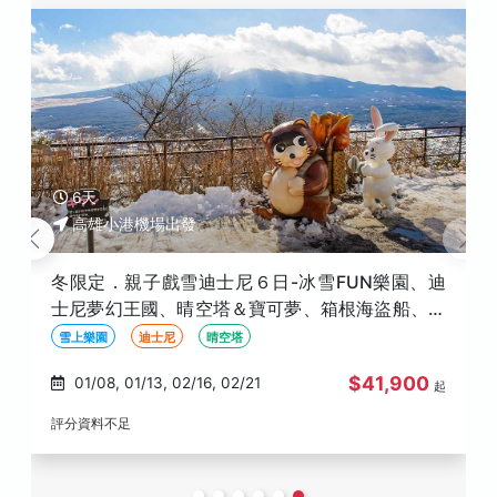
6天
高雄小港機場出發
冬限定．親子戲雪迪士尼６日-冰雪FUN樂園、迪
士尼夢幻王國、晴空塔＆寶可夢、箱根海盜船、燒
肉放題-高雄出發
雪上樂園
迪士尼
晴空塔
$41,900
01/08, 01/13, 02/16, 02/21
起
評分資料不足