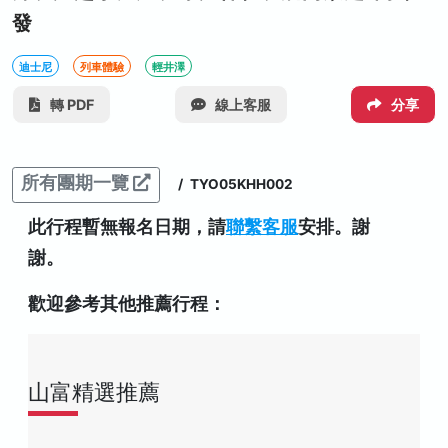
發
迪士尼
列車體驗
輕井澤
轉 PDF
線上客服
分享
所有團期一覽
/
TYO05KHH002
此行程暫無報名日期，請
聯繫客服
安排。謝
謝。
歡迎參考其他推薦行程：
山富精選推薦