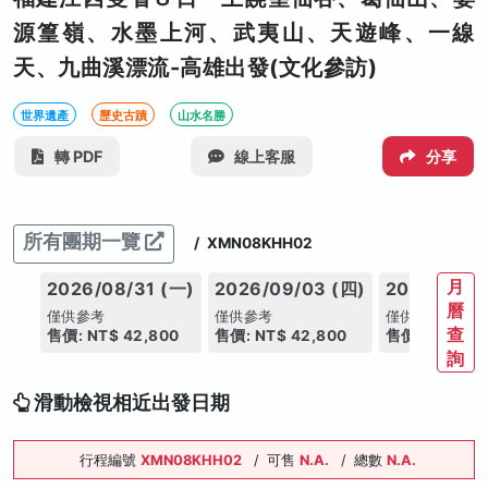
源篁嶺、水墨上河、武夷山、天遊峰、一線
天、九曲溪漂流-高雄出發(文化參訪)
世界遺產
歷史古蹟
山水名勝
轉 PDF
線上客服
分享
所有團期一覽
/
XMN08KHH02
月
2026/08/31 (一)
2026/09/03 (四)
2026/09/0
曆
僅供參考
僅供參考
僅供參考
查
售價: NT$ 42,800
售價: NT$ 42,800
售價: NT$ 42
詢
滑動檢視相近出發日期
行程編號
XMN08KHH02
/
可售
N.A.
/
總數
N.A.