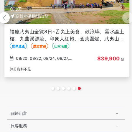
8天
高雄小港機場出發
福廈武夷山全覽8日~舌尖上美食、鼓浪嶼、雲水謠土
樓、九曲溪漂流、印象大紅袍、煮茶圍爐、武夷山二
晚-高雄出發(文化參訪)
世界遺產
歷史古蹟
山水名勝
$39,900
08/20, 08/22, 08/24, 08/27,
起
08/29
評分資料不足
關於山富
旅客服務