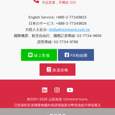
市話直撥，手機加 (02)
English Service: +886-2-77349823
日本のサービス: +886-2-77349826
大陸人士赴台:
phillis@richmond.com.tw
國際機票、航空自由行、國際訂房專線: 02-7734-9656
證照專線: 02-7734-9766
線上客服
FB粉絲團
旅遊攻略
©2001-2026 山富旅遊 richmond tours.
已投保旺旺友聯產物履約保證保險新台幣壹億貳仟肆佰萬元
繁體中文