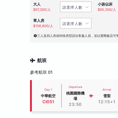
大人
小孩佔床
$97,300/人
$95,300/人
單人房
$108,800/人
三人及四人房或特殊房型請洽客服人員，並以實際飯店可
航班
參考航班 01
Departure
Day 1
Arrival
桃園國際機
中華航空
雪梨
場
CI051
12:15+1
23:50