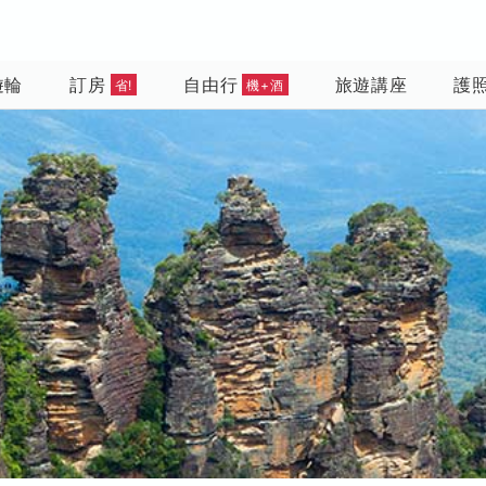
遊輪
訂房
自由行
旅遊講座
護
省!
機+酒