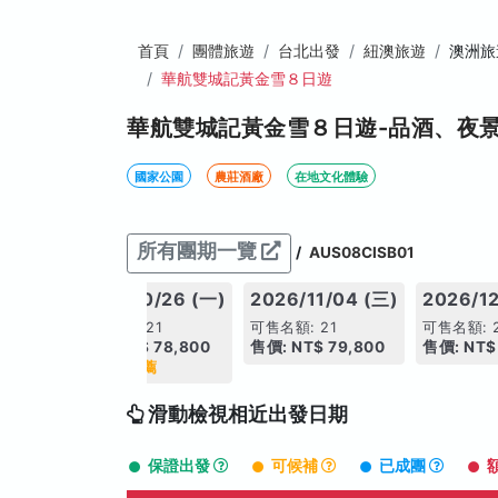
首頁
團體旅遊
台北出發
紐澳旅遊
澳洲旅
華航雙城記黃金雪８日遊
華航雙城記黃金雪８日遊-品酒、夜
國家公園
農莊酒廠
在地文化體驗
所有團期一覽
/
AUS08CISB01
4 (六)
2026/10/26 (一)
2026/11/04 (三)
2026/12
可售名額: 21
可售名額: 21
可售名額: 
,800
售價: NT$ 78,800
售價: NT$ 79,800
售價: NT$
今日推薦
滑動檢視相近出發日期
保證出發
可候補
已成團