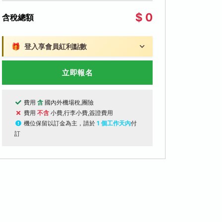
$ 0
含稅總額
🎁
登入享會員紅利點數
立即報名
費用
含
國內外機場稅,團險
費用
不含
小費,行李小費,簽證費用
機位保留以訂金為主，請於
1 個工作天內
付
訂