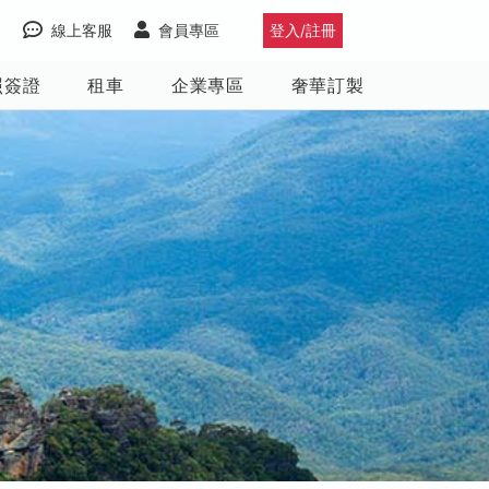
線上客服
會員專區
登入/註冊
照簽證
租車
企業專區
奢華訂製