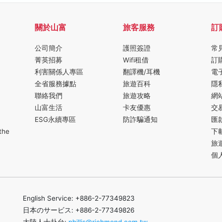
關於山富
旅客服務
訂
公司簡介
護照簽證
常
菁英招募
Wifi租借
訂
利害關係人專區
翻譯機/耳機
電
全省服務據點
旅遊百科
隱
聯絡我們
旅遊攻略
網
山富生活
卡友優惠
交
ESG永續專區
防詐騙通知
匯
the
下
旅
個
English Service: +886-2-77349823
日本のサービス: +886-2-77349826
大陸人士赴台:
phillis@richmond.com.tw