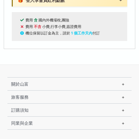
🎁
登入享會員紅利點數
費用
含
國內外機場稅,團險
費用
不含
小費,行李小費,簽證費用
機位保留以訂金為主，請於
1 個工作天內
付訂
關於山富
旅客服務
訂購須知
同業與企業