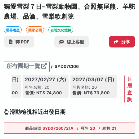
獨愛雪梨７日–雪梨動物園、合照無尾熊、羊駝
農場、品酒、雪梨歌劇院
世界遺產
國家公園
在地文化體驗
轉 PDF
線上客服
分享
所有團期一覽
/
SYD07CI06
月
/24 (日)
2027/02/27 (六)
2027/03/07 (日)
曆
0
可售名額: 20
可售名額: 20
查
104,300
售價: NT$ 74,800
售價: NT$ 73,800
詢
滑動檢視相近出發日期
商品編號
SYD07260721A
/
可售
20
/
總數
21