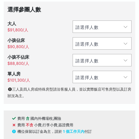
選擇參團人數
大人
$91,800/人
小孩佔床
$90,800/人
小孩不佔床
$88,800/人
單人房
$101,300/人
三人及四人房或特殊房型請洽客服人員，並以實際飯店可售房型以及訂房
狀況為主。
費用
含
國內外機場稅,團險
費用
不含
小費,行李小費,簽證費用
機位保留以訂金為主，請於
1 個工作天內
付訂