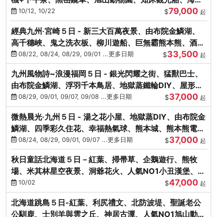
79,000
涮涮鍋(不進免稅店)
10/12, 10/22
$
起
經典九州‧宮崎５日 - 新三大百萬夜景、由布院金鱗湖、
高千穗峽、鬼之洗衣板、柳川遊船、巨無霸熊本熊、酒造
33,500
見學試飲
08/22, 08/24, 08/29, 09/01 ...更多日期
$
起
九州風物詩~浪漫福岡５日 - 銀光閃耀之街、猛獸巴士、
由布院金鱗湖、浮羽千本鳥居、地獄蒸鐵輪DIY、屋形船
37,000
晚宴、鸕鶿捕魚
08/29, 09/01, 09/07, 09/08 ...更多日期
$
起
微熱晨光‧九州５日 - 湯之花小屋、地獄蒸DIY、由布院金
鱗湖、四季彩久住花、幸福熱氣球、熊本城、熊本熊電
37,000
鐵、螃蟹吃到飽
08/24, 08/29, 09/01, 09/07 ...更多日期
$
起
秋日童話北海道５日－紅葉、掃帚草、企鵝遊行、熊牧
場、米其林星空夜景、洞爺花火、人氣NO1小丑漢堡、螃
47,000
蟹放題(千/函)
10/02
$
起
北海道跳島５日-紅葉、利尻禮文、北防波堤、聖誕老公
公馴鹿、士別羊與雲之丘、神居古潭、人氣NO1旭山動物