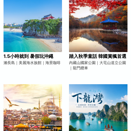
1.5小時就到 暑假玩沖繩
踏入秋季童話 韓國賞楓首選
瀨長島｜美麗海水族館｜海景咖啡
內藏山國家公園｜大芚山道立公園
｜龍門纜車