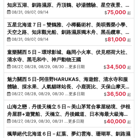
知床五湖、釧路濕原、丹頂鶴、砂湯體驗、星空夜景、洞
75,000
爺花火、螃蟹懷石料理
08/31, 09/07, 09/14
$
起
五星北海道７日－雙鶴雅、小樽藝術村、美唄舊榮小學、
天空之路、知床觀光船、釧路濕原獨木舟、黑岳纜車、流
81,000
冰硝子館DIY玻璃杯
08/31, 09/07, 09/14
$
起
童樂關西５日－環球影城、龜岡小火車、伏見稻荷大社、
清水寺、黑毛和牛、神戶動物王國
34,500
08/27, 08/28, 08/29, 08/30 ...更多日期
$
起
魅力關西５日-阿倍野HARUKAS、海遊館、清水寺和服
體驗、採水果、人氣貓咪站長、小鹿斑比、天保山摩天
36,500
輪、水上巴士
08/27, 08/28, 08/29, 08/30 ...更多日期
$
起
山海之戀．丹後天橋立５日～美山茅茸合掌屋秘境、伊根
舟屋群+遊覽船、天橋立、丹後鐵道、日本海最大級海鮮
40,000
市場
08/27, 08/29, 08/30, 08/31 ...更多日期
$
起
楓華絕代北海道６日－紅葉、夢幻雲海、珊瑚草、釧路濕