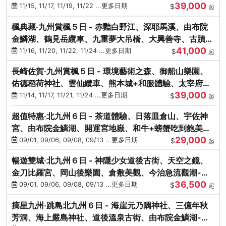
39,000
滿宮、竈門神社
11/15, 11/17, 11/19, 11/22 ...更多日期
$
起
楓典藏‧九州賞楓５日 - 赤豔白野江、深耶馬溪、由布院
金鱗湖、鶴見岳纜車、九重夢大吊橋、大興善寺、古蹟河
41,000
豚+和牛饗宴
11/16, 11/20, 11/22, 11/24 ...更多日期
$
起
長崎佐賀‧九州賞楓５日 - 環境藝術之森、御船山樂園、
佑德稻荷神社、雲仙纜車、熊本城+和服體驗、太宰府天
39,000
滿宮、光明禪寺
11/14, 11/17, 11/21, 11/24 ...更多日期
$
起
超值特惠‧北九州６日 - 茶道體驗、日落皿倉山、宇佐神
宮、由布院金鱗湖、開運宮地嶽、和牛+螃蟹吃到飽美
29,000
饌-台中出發
09/01, 09/06, 09/08, 09/13 ...更多日期
$
起
暢遊雙城‧北九州６日 - 神隱少女道後古街、天空之鏡、
金刀比羅宮、岡山後樂園、倉敷美觀、今治急流觀潮-台
36,500
中出發
09/01, 09/06, 09/08, 09/13 ...更多日期
$
起
摘星九州‧跳島北九州６日 - 海崖元乃隅神社、三億年秋
芳洞、海上嚴島神社、道後溫泉古街、由布院金鱗湖-台