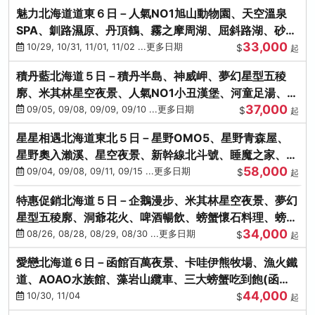
魅力北海道道東６日－人氣NO1旭山動物園、天空溫泉
SPA、釧路濕原、丹頂鶴、霧之摩周湖、屈斜路湖、砂湯
33,000
體驗
10/29, 10/31, 11/01, 11/02 ...更多日期
$
起
積丹藍北海道５日－積丹半島、神威岬、夢幻星型五稜
廓、米其林星空夜景、人氣NO1小丑漢堡、河童足湯、奇
37,000
幻燈遊步道、璀璨溪谷
09/05, 09/08, 09/09, 09/10 ...更多日期
$
起
星星相遇北海道東北５日－星野OMO5、星野青森屋、
星野奧入瀨溪、星空夜景、新幹線北斗號、睡魔之家、十
58,000
和田湖(不進免稅店)
09/04, 09/08, 09/11, 09/15 ...更多日期
$
起
特惠促銷北海道５日－企鵝漫步、米其林星空夜景、夢幻
星型五稜廓、洞爺花火、啤酒暢飲、螃蟹懷石料理、螃蟹
34,000
吃到飽
08/26, 08/28, 08/29, 08/30 ...更多日期
$
起
愛戀北海道６日－函館百萬夜景、卡哇伊熊牧場、漁火鐵
道、AOAO水族館、藻岩山纜車、三大螃蟹吃到飽(函館/
44,000
千歲)
10/30, 11/04
$
起