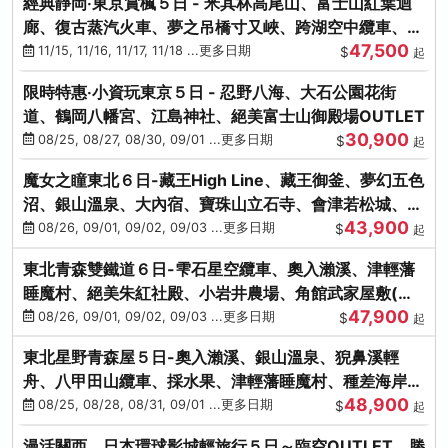
經典靜岡‧東京賞楓５日 - 米其林高尾山、富士山紅葉迴
廊、復古蒸汽火車、夢之吊橋寸又峽、跨湖空中纜車、抹
47,500
茶體驗、三溪園
11/15, 11/16, 11/17, 11/18 ...更多日期
$
起
限時特惠‧小資玩東京５日 - 忍野八海、大石公園花街
道、鶴岡八幡宮、江島神社、絕美富士山御殿場OUTLET
30,900
08/25, 08/27, 08/30, 09/01 ...更多日期
$
起
魔女之瞳東北６日-藏王High Line、藏王御釜、夢幻五色
沼、銀山溫泉、大內宿、寶珠山立石寺、會津若松城、燒
43,900
肉吃到飽
08/26, 09/01, 09/02, 09/03 ...更多日期
$
起
東北青森雙鐵道６日-雫石星空纜車、奧入瀨溪、津輕藩
睡魔村、絕美朱紅社殿、小岩井農場、角館武家屋敷(不
47,900
進免稅店)
08/26, 09/01, 09/02, 09/03 ...更多日期
$
起
東北星野青森屋５日-奧入瀨溪、銀山溫泉、猊鼻溪輕
舟、八甲田山纜車、採水果、津輕藩睡魔村、種差海岸、
48,900
法式料理(不進免稅店)
08/25, 08/28, 08/31, 09/01 ...更多日期
$
起
漫活關西．日本環球影城輕旅行５日～臨空OUTLET、勝