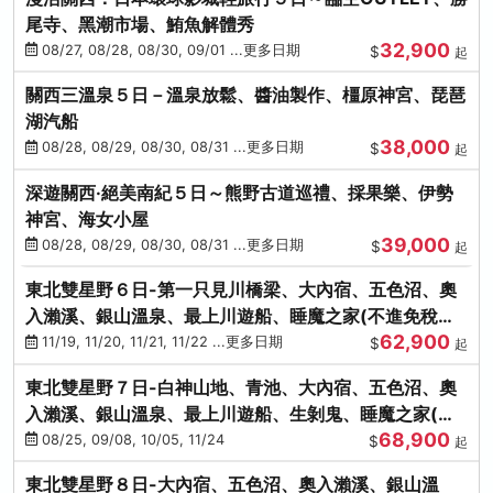
尾寺、黑潮市場、鮪魚解體秀
32,900
08/27, 08/28, 08/30, 09/01 ...更多日期
$
起
關西三溫泉５日－溫泉放鬆、醬油製作、橿原神宮、琵琶
湖汽船
38,000
08/28, 08/29, 08/30, 08/31 ...更多日期
$
起
深遊關西·絕美南紀５日～熊野古道巡禮、採果樂、伊勢
神宮、海女小屋
39,000
08/28, 08/29, 08/30, 08/31 ...更多日期
$
起
東北雙星野６日-第一只見川橋梁、大內宿、五色沼、奧
入瀨溪、銀山溫泉、最上川遊船、睡魔之家(不進免稅店)
62,900
(仙/青)
11/19, 11/20, 11/21, 11/22 ...更多日期
$
起
東北雙星野７日-白神山地、青池、大內宿、五色沼、奧
入瀨溪、銀山溫泉、最上川遊船、生剝鬼、睡魔之家(不
68,900
進免稅店)(仙/青)
08/25, 09/08, 10/05, 11/24
$
起
東北雙星野８日-大內宿、五色沼、奧入瀨溪、銀山溫