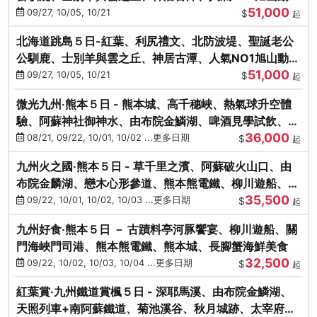
51,000
園、海膽涮涮鍋
09/27, 10/05, 10/21
$
起
北海道跳島５日-紅葉、利尻禮文、北防波堤、聖誕老公
公馴鹿、士別羊與雲之丘、神居古潭、人氣NO1旭山動物
51,000
園、海膽涮涮鍋
09/27, 10/05, 10/21
$
起
微光九州‧熊本５日 - 熊本城、高千穗峽、熱氣球升空體
驗、阿蘇神社御神水、由布院金鱗湖、啤酒見學試飲、豪
36,000
華海鮮盛宴
08/21, 09/22, 10/01, 10/02 ...更多日期
$
起
九州火之國‧熊本５日 - 草千里之濱、阿蘇破火山口、由
布院金麟湖、戀木心形參道、熊本熊電鐵、柳川遊船、地
35,500
獄蒸DIY
09/22, 10/01, 10/02, 10/03 ...更多日期
$
起
九州好食‧熊本５日 － 古蹟料亭河豚饗宴、柳川遊船、關
門海峽門司港、熊本熊電鐵、熊本城、長腳蟹海鮮美食
32,500
09/22, 10/02, 10/03, 10/04 ...更多日期
$
起
紅葉賞‧九州鐵道賞楓５日 - 深耶馬溪、由布院金鱗湖、
天照列車+南阿蘇鐵道、菊池溪谷、秋月城跡、太宰府天