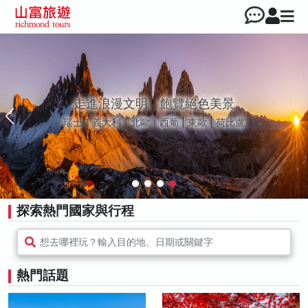
走進浪漫文明，飽覽絕色美景
瑞士｜義大利｜北歐｜西葡 | 東歐 | 荷比盧
探索熱門國家與行程
想去哪裡玩？輸入目的地、日期或關鍵字
熱門話題