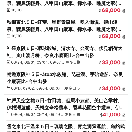
泉、猊鼻溪輕舟、八甲田山纜車、採水果、睡魔之家(不
68,000
進免稅店)
10/30
$
起
秋楓東北５日-紅葉、星野青森屋、奧入瀨溪、銀山溫
泉、猊鼻溪輕舟、八甲田山纜車、採水果、睡魔之家(不
68,000
進免稅店)
10/30
$
起
神采京阪５日-環球影城、清水寺、金閣寺、伏見稻荷大
社、嵐山渡月橋、奈良小鹿斑比-台中出發
33,000
08/24, 08/31, 09/04, 09/07 ...更多日期
$
起
暢遊京阪神５日-átoa水族館、琵琶湖、宇治遊船、奈良
小鹿斑比-台中出發
34,000
08/17, 09/02, 09/04, 09/07 ...更多日期
$
起
神戶天空之城５日-竹田城、但馬小京都、美山合掌村、
伊根灣遊船、天橋立傘松纜車、香草花園空中纜車、伊勢
41,000
龍蝦-台中出發
09/04, 09/07, 09/14, 09/19 ...更多日期
$
起
雪之東北三溫泉５日－琉璃之眼、青之洞窟巡航、角館武