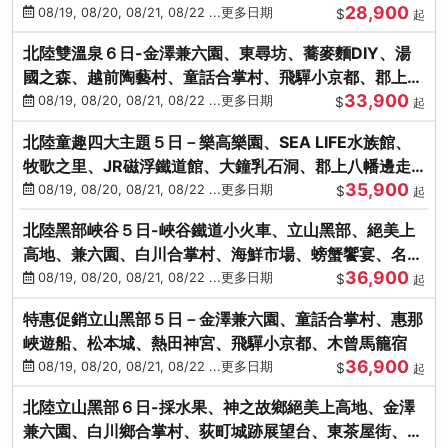
28,900
街、下呂溫泉
08/19, 08/20, 08/21, 08/22 ...更多日期
$
起
北陸雙溫泉６日-金澤兼六園、東尋坊、蕎麥麵DIY、湯
國之森、越前陶藝村、童話合掌村、飛驒小京都、郡上八
33,900
幡
08/19, 08/20, 08/21, 08/22 ...更多日期
$
起
北陸童趣四大主題５日－樂高樂園、SEA LIFE水族館、
牧歌之里、JR磁浮鐵道館、大鐘乳石洞、郡上八幡邊走
35,900
邊吃
08/19, 08/20, 08/21, 08/22 ...更多日期
$
起
北陸黑部峽谷５日-峽谷鐵道小火車、立山黑部、絕美上
高地、兼六園、白川合掌村、海鮮市場、螃蟹饗宴、名湯
36,900
雙溫泉
08/19, 08/20, 08/21, 08/22 ...更多日期
$
起
特惠促銷立山黑部５日－金澤兼六園、童話合掌村、惠那
峽遊船、松本城、熱田神宮、飛驒小京都、木曾馬籠宿
36,900
08/19, 08/20, 08/21, 08/22 ...更多日期
$
起
北陸立山黑部６日-採水果、神之故鄉絕美上高地、金澤
兼六園、白川鄉合掌村、荻町城跡展望台、東茶屋街、名