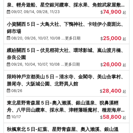
泉、輕舟遊船、星空銀河纜車、採水果、角館武家屋敷
74,900
(不進免稅店)(仙/青)
09/07, 09/14, 09/28, 11/23
$
起
小資關西５日－大鳥大社、下鴨神社、卡哇伊小鹿斑比、
錦市場
25,000
08/20, 09/26, 10/07, 10/08 ...更多日期
$
起
繽紛關西５日－伏見稻荷大社、環球影城、嵐山渡月橋、
奈良公園
26,000
09/26, 10/04, 10/07, 10/08 ...更多日期
$
起
限時神戶京都美山５日－清水寺、金閣寺、美山合掌村、
勝尾寺、大阪城公園、北野異人館
28,400
08/26
$
起
東北星野青森屋５日-奧入瀨溪、銀山溫泉、猊鼻溪輕
舟、八甲田山纜車、採水果、津輕藩睡魔村、種差海岸
58,800
(不進免稅店)
10/17
$
起
秋楓東北５日-紅葉、星野青森屋、奧入瀨溪、銀山溫