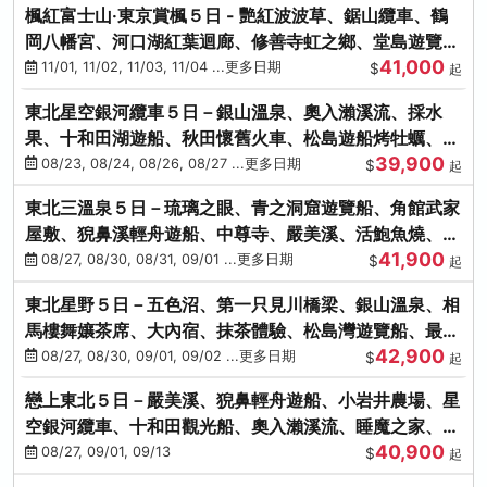
楓紅富士山‧東京賞楓５日 - 艷紅波波草、鋸山纜車、鶴
岡八幡宮、河口湖紅葉迴廊、修善寺虹之鄉、堂島遊覽
41,000
船、熱海梅園
11/01, 11/02, 11/03, 11/04 ...更多日期
$
起
東北星空銀河纜車５日－銀山溫泉、奧入瀨溪流、採水
果、十和田湖遊船、秋田懷舊火車、松島遊船烤牡蠣、嚴
39,900
美溪、螃蟹本家
08/23, 08/24, 08/26, 08/27 ...更多日期
$
起
東北三溫泉５日－琉璃之眼、青之洞窟遊覽船、角館武家
屋敷、猊鼻溪輕舟遊船、中尊寺、嚴美溪、活鮑魚燒、烤
41,900
牡蠣、握壽司體驗
08/27, 08/30, 08/31, 09/01 ...更多日期
$
起
東北星野５日－五色沼、第一只見川橋梁、銀山溫泉、相
馬樓舞孃茶席、大內宿、抹茶體驗、松島灣遊覽船、最上
42,900
川輕舟、螃蟹御膳
08/27, 08/30, 09/01, 09/02 ...更多日期
$
起
戀上東北５日－嚴美溪、猊鼻輕舟遊船、小岩井農場、星
空銀河纜車、十和田觀光船、奧入瀨溪流、睡魔之家、朱
40,900
紅社殿（仙台／青森）
08/27, 09/01, 09/13
$
起