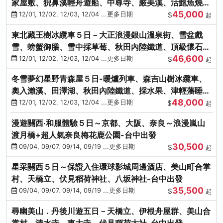
家屋敷、猊鼻溪輕舟遊船、中尊寺、嚴美溪、活鮑魚燒、
45,000
烤牡蠣、握壽司體驗
12/01, 12/02, 12/03, 12/04 ...更多日期
$
起
東北藏王樹冰纜車５日－大正浪漫銀山溫泉街、雪盆戲
雪、螃蟹御膳、雪中採草莓、秋田內陸鐵道、頂級懷石料
46,600
理、松島遊船
12/01, 12/02, 12/03, 12/04 ...更多日期
$
起
冬雪夢幻星野青森屋５日-暖爐列車、森吉山樹冰纜車、
奧入瀨溪、田澤湖、秋田內陸鐵道、採水果、津輕藩睡魔
48,000
村(不進免稅店)
12/01, 12/02, 12/03, 12/04 ...更多日期
$
起
漫遊關西‧和服體驗５日～京都、大阪、奈良～浪漫嵐山
渡月橋+超人氣奈良梅花鹿公園-台中出發
30,500
09/04, 09/07, 09/14, 09/19 ...更多日期
$
起
星采關西５日～保證入住環球影城周邊酒店、美山町合掌
村、天橋立、伏見稻荷神社、八坂神社-台中出發
35,500
09/04, 09/07, 09/14, 09/19 ...更多日期
$
起
尋幽美山．丹後川遊五日－天橋立、伊根舟屋群、美山合
掌村、清水寺、東大寺、伏見稻荷大社-台中出發