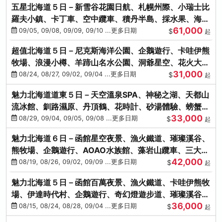
五星北海道５日－新雪谷花園日航、札幌州際、小瑞士比
羅夫小鎮、卡丁車、空中纜車、積丹半島、採水果、海鮮
61,000
和牛螃蟹放題
09/05, 09/08, 09/09, 09/10 ...更多日期
$
起
超值北海道５日－尼克斯海洋公園、企鵝遊行、卡哇伊熊
牧場、浪漫小樽、羊蹄山名水公園、洞爺星空、花火大
31,000
會、螃蟹懷石料理
08/24, 08/27, 09/02, 09/04 ...更多日期
$
起
魅力北海道道東５日－天空溫泉SPA、神秘之湖、天都山
流冰館、釧路濕原、丹頂鶴、花時計、砂湯體驗、螃蟹吃
33,000
到飽
08/29, 09/04, 09/05, 09/08 ...更多日期
$
起
魅力北海道６日－函館星空夜景、漁火鐵道、璀璨溪谷、
熊牧場、企鵝遊行、AOAO水族館、藻岩山纜車、三大螃
42,000
蟹吃到飽
08/19, 08/26, 09/02, 09/09 ...更多日期
$
起
魅力北海道５日－函館百萬夜景、漁火鐵道、卡哇伊熊牧
場、伊達時代村、企鵝遊行、奇幻燈遊步道、璀璨溪谷、
36,000
人氣NO1小丑漢堡
08/15, 08/24, 08/28, 09/04 ...更多日期
$
起