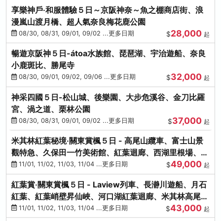
享樂神戶‧和服體驗５日～京阪神奈～魚之棚商店街、浪
漫嵐山渡月橋、超人氣奈良梅花鹿公園
28,000
08/30, 08/31, 09/01, 09/02 ...更多日期
$
起
暢遊京阪神５日-átoa水族館、琵琶湖、宇治遊船、奈良
小鹿斑比、勝尾寺
32,000
08/30, 09/01, 09/02, 09/06 ...更多日期
$
起
神采四國５日-松山城、後樂園、大步危溪谷、金刀比羅
宮、渦之道、栗林公園
37,000
08/30, 08/31, 09/01, 09/02 ...更多日期
$
起
米其林紅葉秘境‧關東賞楓５日 - 高尾山纜車、富士山景
觀特急、久保田一竹美術館、紅葉迴廊、西湖里根場、銀
49,000
杏大道
11/01, 11/02, 11/03, 11/04 ...更多日期
$
起
紅葉賞‧關東賞楓５日 - Laview列車、長瀞川遊船、月石
紅葉、紅葉峭壁昇仙峽、河口湖紅葉迴廊、米其林高尾
43,000
山、海鮮盛宴
11/01, 11/02, 11/03, 11/04 ...更多日期
$
起