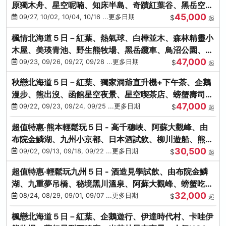
原獨木舟、星空呢喃、知床半島、奇蹟紅葉谷、黑岳空中
45,000
纜車、旭山動物園
09/27, 10/02, 10/04, 10/16 ...更多日期
$
起
楓情北海道５日－紅葉、熱氣球、白樺並木、森林精靈小
木屋、美瑛青池、野生熊牧場、黑岳纜車、鳥沼公園、紅
47,000
葉奇蹟谷、螃蟹吃到飽
09/23, 09/26, 09/27, 09/28 ...更多日期
$
起
秋戀北海道５日－紅葉、獨家洞爺直升機+下午茶、企鵝
漫步、熊出沒、函館星空夜景、星空喫茶店、螃蟹壽司、
47,000
海膽、三大螃蟹放題
09/22, 09/23, 09/24, 09/25 ...更多日期
$
起
超值特惠‧熊本輕鬆玩５日 - 高千穗峽、阿蘇大觀峰、由
布院金鱗湖、九州小京都、日本酒試飲、柳川遊船、熊本
30,500
城、熊本AEON
09/02, 09/13, 09/18, 09/22 ...更多日期
$
起
超值特惠‧輕鬆玩九州５日 - 酒造見學試飲、由布院金鱗
湖、九重夢吊橋、秘境黑川溫泉、阿蘇大觀峰、螃蟹吃到
32,000
飽
08/24, 08/29, 09/01, 09/07 ...更多日期
$
起
楓戀北海道５日－紅葉、企鵝遊行、伊達時代村、卡哇伊