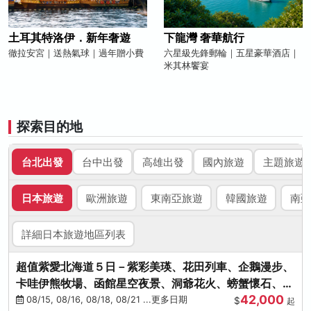
土耳其特洛伊．新年奢遊
下龍灣 奢華航行
徹拉安宮｜送熱氣球｜過年贈小費
六星級先鋒郵輪｜五星豪華酒店｜
米其林饗宴
探索目的地
台北出發
台中出發
高雄出發
國內旅遊
主題旅遊
日本旅遊
歐洲旅遊
東南亞旅遊
韓國旅遊
南亞
詳細日本旅遊地區列表
超值紫愛北海道５日－紫彩美瑛、花田列車、企鵝漫步、
卡哇伊熊牧場、函館星空夜景、洞爺花火、螃蟹懷石、啤
42,000
酒暢飲
08/15, 08/16, 08/18, 08/21 ...更多日期
$
起