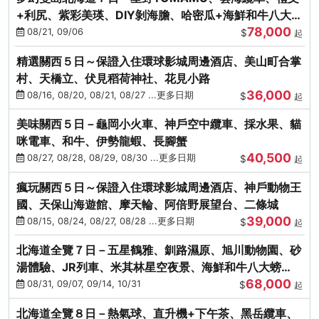
+利尻、紫彩美瑛、DIY剝海膽、哈密瓜+海鮮和牛八大螃
78,000
蟹吃到飽
08/21, 09/06
$
起
精選關西５日～保證入住環球影城周邊酒店、美山町合掌
村、天橋立、伏見稻荷神社、花見小路
36,000
08/16, 08/20, 08/21, 08/27 ...更多日期
$
起
美味關西５日－龜岡小火車、神戶空中纜車、採水果、貓
咪電車、和牛、伊勢龍蝦、長腳蟹
40,500
08/27, 08/28, 08/29, 08/30 ...更多日期
$
起
瘋玩關西５日～保證入住環球影城周邊酒店、神戶動物王
國、天保山海遊館、摩天輪、阿倍野展望台、二條城
39,000
08/15, 08/24, 08/27, 08/28 ...更多日期
$
起
北海道全覽７日－五星鶴雅、釧路濕原、旭川動物園、砂
湯體驗、JR列車、米其林星空夜景、海鮮和牛八大螃
68,000
蟹、卡哇依熊牧場
08/31, 09/07, 09/14, 10/31
$
起
北海道全覽８日－熱氣球、直升機+下午茶、黑岳纜車、