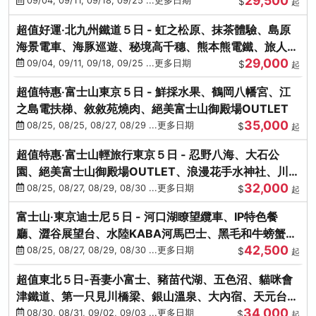
29,500
本熊-台中出發
09/04, 09/11, 09/18, 09/25 ...更多日期
$
起
超值好運‧北九州鐵道５日 - 虹之松原、抹茶體驗、島原
海景電車、海豚巡遊、秘境高千穗、熊本熊電鐵、旅人觀
29,000
光列車-台中出發
09/04, 09/11, 09/18, 09/25 ...更多日期
$
起
超值特惠‧富士山東京５日 - 鮮採水果、鶴岡八幡宮、江
之島電扶梯、敘敘苑燒肉、絕美富士山御殿場OUTLET
35,000
08/25, 08/25, 08/27, 08/29 ...更多日期
$
起
超值特惠‧富士山輕旅行東京５日 - 忍野八海、大石公
園、絕美富士山御殿場OUTLET、浪漫花手水神社、川越
32,000
小江戶
08/25, 08/27, 08/29, 08/30 ...更多日期
$
起
富士山‧東京迪士尼５日 - 河口湖瞭望纜車、IP特色餐
廳、澀谷展望台、水陸KABA河馬巴士、黑毛和牛螃蟹美
42,500
饌、季節採果
08/25, 08/27, 08/29, 08/30 ...更多日期
$
起
超值東北５日-吾妻小富士、豬苗代湖、五色沼、貓咪會
津鐵道、第一只見川橋梁、銀山溫泉、大內宿、天元台高
34,000
原纜車
08/30, 08/31, 09/02, 09/03 ...更多日期
$
起