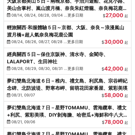
大阪京都美山５日－兩晚京都、宇治川遊船、花見小路、
美山合掌村、嵐山渡月橋、奈良朱紅燈籠、奈良梅花鹿、
27,000
流水瀑布電扶梯
08/14, 08/24, 08/28, 09/04 ...更多日期
$
起
輕旅關西‧和服體驗５日～京都、大阪、奈良～浪漫嵐山
渡月橋+超人氣奈良梅花鹿公園
30,000
08/24, 08/26, 08/27, 08/28 ...更多日期
$
起
經典關西５日～保住京阪神、清水寺、金閣寺、
LALAPORT、生田神社
42,000
08/28, 08/29, 08/30, 08/31 ...更多日期
$
起
夢幻雙島北海道６日－稚內、禮文島、利尻島、宗谷岬紀
念碑、北防波堤、野寒布岬、留萌花田家番屋、紫彩美瑛
58,000
08/31, 09/07
$
起
夢幻雙島北海道７日－星野TOMAMU、雲海纜車、禮文
+利尻、紫彩美瑛、DIY剝海膽、哈密瓜+海鮮和牛八大螃
78,000
蟹吃到飽
08/21, 09/06
$
起
夢幻雙島北海道７日－星野TOMAMU、雲海纜車、禮文