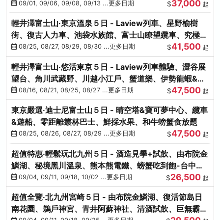
37,000
中出發
09/01, 09/06, 09/08, 09/13 ...更多日期
$
起
輕井澤富士山‧東京溫泉５日 - Laview列車、星野榆樹
街、復古人力車、池袋水族館、富士山瞭望纜車、究極海
41,500
鮮食放題
08/25, 08/27, 08/29, 08/30 ...更多日期
$
起
輕井澤富士山‧悠活東京５日 - Laview列車體驗、澀谷展
望台、角川武藏野、川越小江戶、蟹道樂、伊勢龍蝦&海
47,500
膽生魚片
08/16, 08/21, 08/25, 08/27 ...更多日期
$
起
東京嚴選‧迪士尼富士山５日 - 晴空塔&寶可夢中心、纜車
&遊船、零距離叢林巴士、鮮採水果、和牛螃蟹食放題
47,500
08/25, 08/26, 08/27, 08/29 ...更多日期
$
起
超值特惠‧輕鬆玩北九州５日 - 酒造見學+試飲、由布院金
鱗湖、秘境黑川溫泉、熊本熊電鐵、螃蟹吃到飽-台中出
26,500
發
09/04, 09/11, 09/18, 10/02 ...更多日期
$
起
超值全覽‧北九州宮崎５日 - 由布院金鱗湖、復活節島日
南花園、鵜戶神宮、青井阿蘇神社、清酒試飲、巨無霸熊