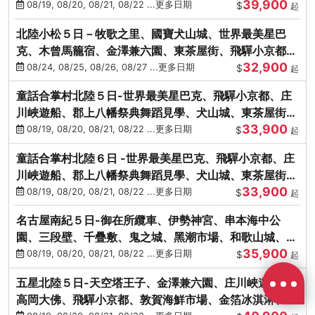
39,900
花之里絢爛花海
08/19, 08/20, 08/21, 08/22 ...更多日期
$
起
北陸小松５日－牧歌之里、國寶犬山城、世界最美星巴
克、木曾馬籠宿、金澤兼六園、東茶屋街、飛驒小京都、
32,900
白川鄉合掌村
08/24, 08/25, 08/26, 08/27 ...更多日期
$
起
童話合掌村北陸５日-世界最美星巴克、飛驒小京都、庄
川峽遊船、郡上八幡祭典舞蹈見學、犬山城、東茶屋街、
33,900
松葉蟹、金箔冰淇淋
08/19, 08/20, 08/21, 08/22 ...更多日期
$
起
童話合掌村北陸６日 -世界最美星巴克、飛驒小京都、庄
川峽遊船、郡上八幡祭典舞蹈見學、犬山城、東茶屋街、
33,900
松葉蟹、金箔冰淇淋
08/19, 08/20, 08/21, 08/22 ...更多日期
$
起
名古屋南紀５日-御在所纜車、伊勢神宮、串本海中公
園、三段壁、千疊敷、鬼之城、黑潮市場、和歌山城、伊
35,900
勢龍蝦溫泉
08/19, 08/20, 08/21, 08/22 ...更多日期
$
起
五星北陸５日-天空塔王子、金澤兼六園、庄川峽遊船、
高岡大佛、飛驒小京都、敦賀海鮮市場、金箔冰淇淋、鰻