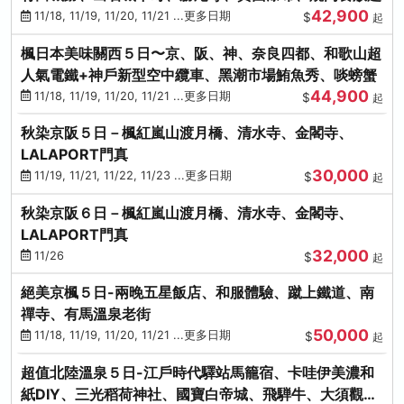
42,900
11/18, 11/19, 11/20, 11/21 ...更多日期
$
起
楓日本美味關西５日〜京、阪、神、奈良四都、和歌山超
人氣電鐵+神戶新型空中纜車、黑潮市場鮪魚秀、啖螃蟹
44,900
11/18, 11/19, 11/20, 11/21 ...更多日期
$
起
秋染京阪５日－楓紅嵐山渡月橋、清水寺、金閣寺、
LALAPORT門真
30,000
11/19, 11/21, 11/22, 11/23 ...更多日期
$
起
秋染京阪６日－楓紅嵐山渡月橋、清水寺、金閣寺、
LALAPORT門真
32,000
11/26
$
起
絕美京楓５日-兩晚五星飯店、和服體驗、蹴上鐵道、南
禪寺、有馬溫泉老街
50,000
11/18, 11/19, 11/20, 11/21 ...更多日期
$
起
超值北陸溫泉５日-江戶時代驛站馬籠宿、卡哇伊美濃和
紙DIY、三光稻荷神社、國寶白帝城、飛騨牛、大須觀音