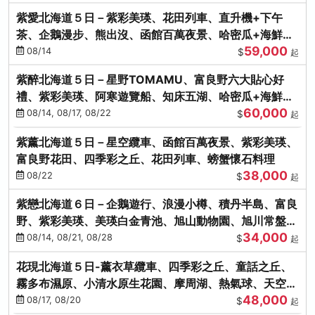
紫愛北海道５日－紫彩美瑛、花田列車、直升機+下午
茶、企鵝漫步、熊出沒、函館百萬夜景、哈密瓜+海鮮和
59,000
牛八大螃蟹吃到飽
08/14
$
起
紫醉北海道５日－星野TOMAMU、富良野六大貼心好
禮、紫彩美瑛、阿寒遊覽船、知床五湖、哈密瓜+海鮮和
60,000
牛螃蟹吃到飽
08/14, 08/17, 08/22
$
起
紫薰北海道５日－星空纜車、函館百萬夜景、紫彩美瑛、
富良野花田、四季彩之丘、花田列車、螃蟹懷石料理
38,000
08/22
$
起
紫戀北海道６日－企鵝遊行、浪漫小樽、積丹半島、富良
野、紫彩美瑛、美瑛白金青池、旭山動物園、旭川常盤旋
34,000
轉塔
08/14, 08/21, 08/28
$
起
花現北海道５日-薰衣草纜車、四季彩之丘、童話之丘、
霧多布濕原、小清水原生花園、摩周湖、熱氣球、天空溫
48,000
泉SPA、螃蟹吃到飽
08/17, 08/20
$
起