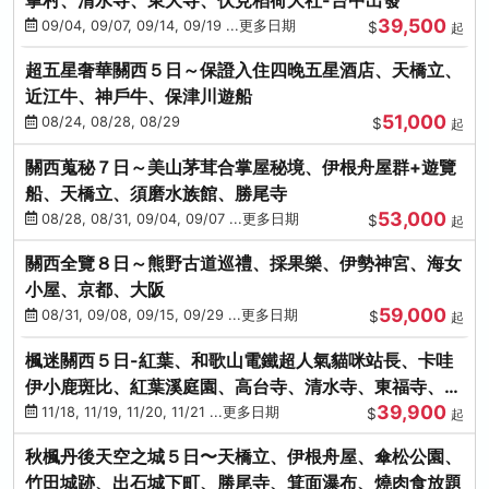
39,500
09/04, 09/07, 09/14, 09/19 ...更多日期
$
起
超五星奢華關西５日～保證入住四晚五星酒店、天橋立、
近江牛、神戶牛、保津川遊船
51,000
08/24, 08/28, 08/29
$
起
關西蒐秘７日～美山茅茸合掌屋秘境、伊根舟屋群+遊覽
船、天橋立、須磨水族館、勝尾寺
53,000
08/28, 08/31, 09/04, 09/07 ...更多日期
$
起
關西全覽８日～熊野古道巡禮、採果樂、伊勢神宮、海女
小屋、京都、大阪
59,000
08/31, 09/08, 09/15, 09/29 ...更多日期
$
起
楓迷關西５日-紅葉、和歌山電鐵超人氣貓咪站長、卡哇
伊小鹿斑比、紅葉溪庭園、高台寺、清水寺、東福寺、伊
39,900
勢龍蝦+和牛
11/18, 11/19, 11/20, 11/21 ...更多日期
$
起
秋楓丹後天空之城５日〜天橋立、伊根舟屋、傘松公園、
竹田城跡、出石城下町、勝尾寺、箕面瀑布、燒肉食放題