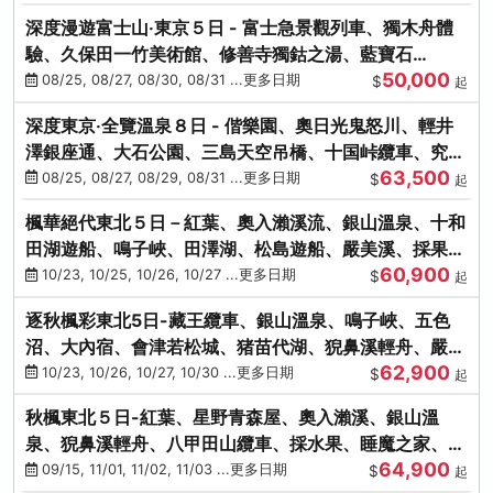
深度漫遊富士山‧東京５日 - 富士急景觀列車、獨木舟體
驗、久保田一竹美術館、修善寺獨鈷之湯、藍寶石
50,000
SAPHIR踴子號
08/25, 08/27, 08/30, 08/31 ...更多日期
$
起
深度東京‧全覽溫泉８日 - 偕樂園、奧日光鬼怒川、輕井
澤銀座通、大石公園、三島天空吊橋、十国峠纜車、究極
63,500
海鮮食べ放題
08/25, 08/27, 08/29, 08/31 ...更多日期
$
起
楓華絕代東北５日－紅葉、奧入瀨溪流、銀山溫泉、十和
田湖遊船、鳴子峽、田澤湖、松島遊船、嚴美溪、採果烤
60,900
牡蠣
10/23, 10/25, 10/26, 10/27 ...更多日期
$
起
逐秋楓彩東北5日-藏王纜車、銀山溫泉、鳴子峽、五色
沼、大內宿、會津若松城、猪苗代湖、猊鼻溪輕舟、嚴美
62,900
溪、松島海灣遊船
10/23, 10/26, 10/27, 10/30 ...更多日期
$
起
秋楓東北５日-紅葉、星野青森屋、奧入瀨溪、銀山溫
泉、猊鼻溪輕舟、八甲田山纜車、採水果、睡魔之家、法
64,900
式料理(不進免稅店)
09/15, 11/01, 11/02, 11/03 ...更多日期
$
起