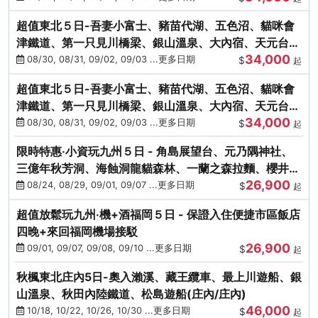
超值東北５日-吾妻小富士、豬苗代湖、五色沼、貓咪會
津鐵道、第一只見川橋梁、銀山溫泉、大內宿、天元台高
34,000
原纜車
08/30, 08/31, 09/02, 09/03 ...更多日期
$
起
超值東北５日-吾妻小富士、豬苗代湖、五色沼、貓咪會
津鐵道、第一只見川橋梁、銀山溫泉、大內宿、天元台高
34,000
原纜車
08/30, 08/31, 09/02, 09/03 ...更多日期
$
起
限時特惠‧小資玩九州５日 - 角島展望台、元乃隅神社、
三億年秋芳洞、海蝕洞龍貓森林、一蘭之森拉麵、櫻井二
26,900
見浦
08/24, 08/29, 09/01, 09/07 ...更多日期
$
起
超值放鬆玩九州‧機+酒福岡５日 - 保證入住便捷市區飯店
四晚+來回福岡機場接駁
26,900
09/01, 09/07, 09/08, 09/10 ...更多日期
$
起
秋楓東北庄內5日-奧入瀨溪、藏王纜車、最上川遊船、銀
山溫泉、秋田內陸鐵道、松島遊船(庄內/庄內)
46,000
10/18, 10/22, 10/26, 10/30 ...更多日期
$
起