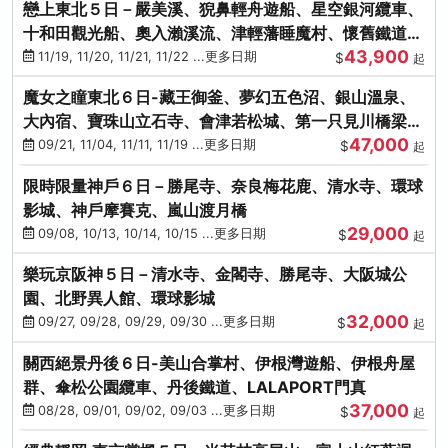
戀上東北５日－嚴美溪、猊鼻輕舟遊船、星空銀河纜車、
十和田觀光船、奧入瀨溪流、津輕藩睡魔村、懷舊鐵道
43,900
（青森／仙台）
11/19, 11/20, 11/21, 11/22 ...更多日期
$
起
魔女之瞳東北６日-藏王御釜、夢幻五色沼、銀山溫泉、
大內宿、寶珠山立石寺、會津若松城、第一只見川橋梁、
47,000
燒肉吃到飽
09/21, 11/04, 11/11, 11/19 ...更多日期
$
起
限時限量神戶６日－勝尾寺、奈良梅花鹿、清水寺、環球
影城、神戶摩賽克、嵐山渡月橋
29,000
09/08, 10/13, 10/14, 10/15 ...更多日期
$
起
樂玩京阪神５日－清水寺、金閣寺、勝尾寺、大阪城公
園、北野異人館、環球影城
32,000
09/27, 09/28, 09/29, 09/30 ...更多日期
$
起
關西絕景丹後６日-美山合掌村、伊根灣遊船、伊根舟屋
群、傘松公園纜車、丹後鐵道、LALAPORT門真
37,000
08/28, 09/01, 09/02, 09/03 ...更多日期
$
起