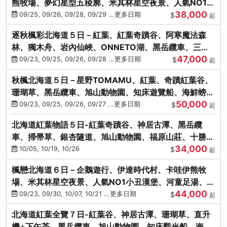
熊牧場、夢幻星型五稜廓、米其林星空夜景、人氣NO1小
38,000
丑漢堡、洞爺花火
09/25, 09/26, 09/28, 09/29 ...更多日期
$
起
逐秋楓彩北海道５日－紅葉、紅葉奇蹟谷、阿寒魔法森
林、獨木舟、岩內仙峽、ONNETO湖、黑岳纜車、三國
47,000
峠、豐平峽、螃蟹溫泉
09/23, 09/25, 09/26, 09/28 ...更多日期
$
起
秋楓北海道５日－星野TOMAMU、紅葉、奇蹟紅葉谷、
珊瑚草、黑岳纜車、旭山動物園、知床遊覽船、海鮮螃蟹
50,000
和牛吃到飽
09/23, 09/25, 09/26, 09/27 ...更多日期
$
起
北海道紅葉物語５日-紅葉奇蹟谷、神居古潭、黑岳纜
車、掃帚草、銀杏隧道、旭山動物園、福原山莊、十勝牧
34,000
場、冰的美術館
10/05, 10/19, 10/26
$
起
楓戀北海道６日－企鵝遊行、伊達時代村、卡哇伊熊牧
場、米其林星空夜景、人氣NO1小丑漢堡、河童足湯、奇
44,000
幻燈遊步道、洞爺花火
09/23, 09/30, 10/07, 10/21 ...更多日期
$
起
北海道紅葉全覽７日-紅葉谷、神居古潭、珊瑚草、直升
機+下午茶、黑岳纜車、旭山動物園、知床觀光船、海膽