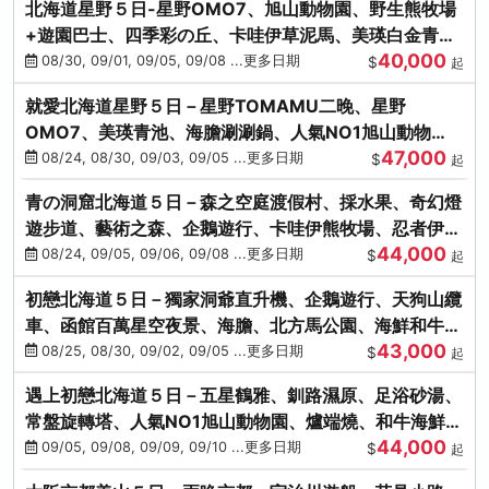
北海道星野５日-星野OMO7、旭山動物園、野生熊牧場
+遊園巴士、四季彩の丘、卡哇伊草泥馬、美瑛白金青
40,000
池、螃蟹吃到飽
08/30, 09/01, 09/05, 09/08 ...更多日期
$
起
就愛北海道星野５日－星野TOMAMU二晚、星野
OMO7、美瑛青池、海膽涮涮鍋、人氣NO1旭山動物
47,000
園、海鮮和牛螃蟹吃到飽
08/24, 08/30, 09/03, 09/05 ...更多日期
$
起
青の洞窟北海道５日－森之空庭渡假村、採水果、奇幻燈
遊步道、藝術之森、企鵝遊行、卡哇伊熊牧場、忍者伊達
44,000
時代村、螃蟹吃到飽
08/24, 09/05, 09/06, 09/08 ...更多日期
$
起
初戀北海道５日－獨家洞爺直升機、企鵝遊行、天狗山纜
車、函館百萬星空夜景、海膽、北方馬公園、海鮮和牛螃
43,000
蟹吃到飽
08/25, 08/30, 09/02, 09/05 ...更多日期
$
起
遇上初戀北海道５日－五星鶴雅、釧路濕原、足浴砂湯、
常盤旋轉塔、人氣NO1旭山動物園、爐端燒、和牛海鮮螃
44,000
蟹吃到飽
09/05, 09/08, 09/09, 09/10 ...更多日期
$
起