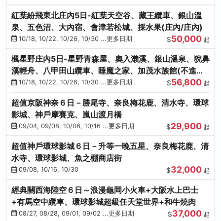
紅葉紛飛東北庄內5日-紅葉天空谷、藏王纜車、銀山溫
泉、五色沼、大內宿、會津若松城、採水果(庄內/庄內)
50,000
10/18, 10/22, 10/26, 10/30 ...更多日期
$
起
楓星野庄內5日-星野青森屋、奧入瀨溪、銀山溫泉、猊鼻
溪輕舟、八甲田山纜車、睡魔之家、加茂水族館(不進店)
56,800
(庄內/庄內)
10/18, 10/22, 10/26, 10/30 ...更多日期
$
起
超值京阪神奈６日－勝尾寺、奈良梅花鹿、清水寺、環球
影城、神戶摩賽克、嵐山渡月橋
29,900
09/04, 09/08, 10/06, 10/16 ...更多日期
$
起
超值神戶環球影城６日－升等一晚五星、奈良梅花鹿、清
水寺、環球影城、魚之棚商店街
32,000
09/08, 10/16, 10/30
$
起
經典關西海陸空６日～浪漫龜岡小火車+大阪水上巴士
+有馬空中纜車、環球影城超級任天堂世界+和牛燒肉
37,000
08/27, 08/28, 09/01, 09/02 ...更多日期
$
起