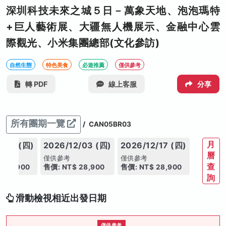
深圳科技未來之城５日－萬象天地、泡泡瑪特
+巨人藝術展、大疆無人機展示、金融中心雲
際觀光、小米集團總部(文化參訪)
自然生態
特色美食
必遊推薦
僅供參考
轉 PDF
線上客服
分享
所有團期一覽
/
CAN05BR03
月
1/19 (四)
2026/12/03 (四)
2026/12/17 (四)
曆
僅供參考
僅供參考
查
 28,900
售價: NT$ 28,900
售價: NT$ 28,900
詢
滑動檢視相近出發日期
僅供參考