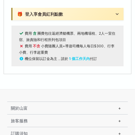
🎁
登入享會員紅利點數
費用
含
團費包往返經濟艙機票、兩地機場稅、2人一室住
宿、旅責險和行程所列包項目
費用
不含
小費隨團人員+導遊司機每人每日$300、行李
小費、行李超重費
機位保留以訂金為主，請於
1 個工作天內
付訂
關於山富
旅客服務
訂購須知