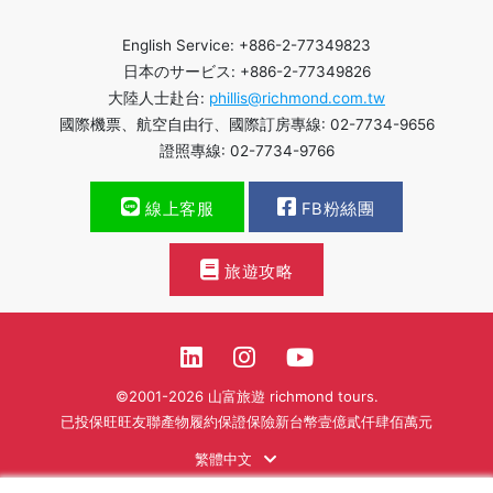
English Service: +886-2-77349823
日本のサービス: +886-2-77349826
大陸人士赴台:
phillis@richmond.com.tw
國際機票、航空自由行、國際訂房專線: 02-7734-9656
證照專線: 02-7734-9766
線上客服
FB粉絲團
旅遊攻略
©2001-2026 山富旅遊 richmond tours.
已投保旺旺友聯產物履約保證保險新台幣壹億貳仟肆佰萬元
繁體中文