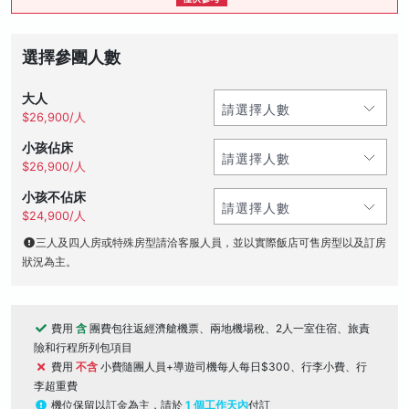
選擇參團人數
大人
$26,900/人
小孩佔床
$26,900/人
小孩不佔床
$24,900/人
三人及四人房或特殊房型請洽客服人員，並以實際飯店可售房型以及訂房
狀況為主。
費用
含
團費包往返經濟艙機票、兩地機場稅、2人一室住宿、旅責
險和行程所列包項目
費用
不含
小費隨團人員+導遊司機每人每日$300、行李小費、行
李超重費
機位保留以訂金為主，請於
1 個工作天內
付訂