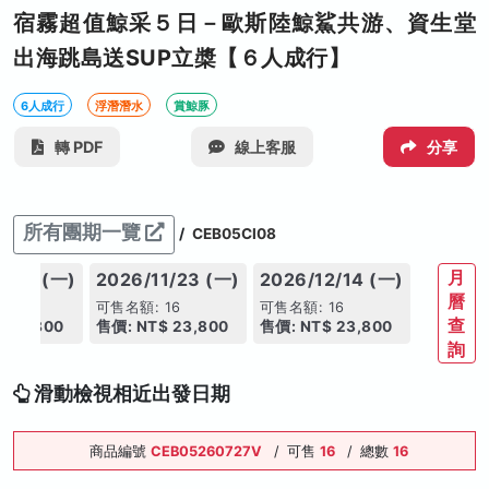
宿霧超值鯨采５日－歐斯陸鯨鯊共游、資生堂
出海跳島送SUP立槳【６人成行】
6人成行
浮潛潛水
賞鯨豚
轉 PDF
線上客服
分享
所有團期一覽
/
CEB05CI08
月
1/09 (一)
2026/11/23 (一)
2026/12/14 (一)
曆
16
可售名額: 16
可售名額: 16
查
 23,800
售價: NT$ 23,800
售價: NT$ 23,800
詢
滑動檢視相近出發日期
商品編號
CEB05260727V
/
可售
16
/
總數
16