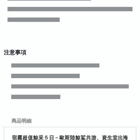
注意事項
商品明細
宿霧超值鯨采５日－歐斯陸鯨鯊共游、資生堂出海