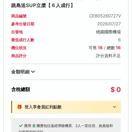
跳島送SUP立槳【６人成行】
CEB05260727V
商品編號
2026/07/27
參考出發日期
桃園國際機場
出發地
6
最低成行人數
可售
16
/ 總數
16
機位狀況
評分資料不足
商品評分
金額明細
$ 0
含稅總額
🎁
登入享會員紅利點數
費用
含
團費包往返經濟艙機票、2人一室住宿、旅責險和
行程所列包項目