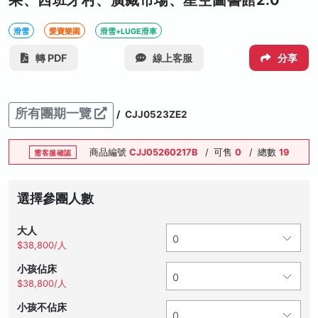
果、西班牙村、廣藏市場、星空圖書館2.0
滑雪
愛寶樂園
滑雪+LUGE滑車
轉 PDF
線上客服
分享
所有團期一覽
/
CJJ0523ZE2
商品編號
CJJ05260217B
/
可售
0
/
總數
19
需客服確認
選擇參團人數
大人
$38,800/人
小孩佔床
$38,800/人
小孩不佔床