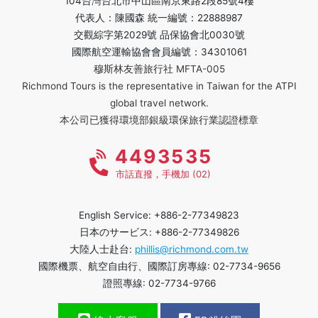
104台灣台北市中山區南京東路2段85號4樓
代表人：陳國森 統一編號：22888987
交觀綜字第2029號 品保協會北0030號
國際航空運輸協會會員編號：34301061
穆斯林友善旅行社 MFTA-005
Richmond Tours is the representative in Taiwan for the ATPI
global travel network.
本公司已獲得環境部銀級環保旅行業認證標章
4493535
市話直撥，手機加 (02)
English Service: +886-2-77349823
日本のサービス: +886-2-77349826
大陸人士赴台:
phillis@richmond.com.tw
國際機票、航空自由行、國際訂房專線: 02-7734-9656
證照專線: 02-7734-9766