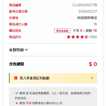
CJJ05260217B
商品編號
2026/02/17
參考出發日期
桃園國際機場
出發地
16
最低成行人數
可售
0
/ 總數
19
機位狀況
需客服確認
(198)
商品評分
金額明細
$ 0
含稅總額
🎁
登入享會員紅利點數
費用
含
往返經濟艙機票、2人一室住宿、旅責險和行程所
列包項目
費用
不含
領隊導遊小費300/人/天