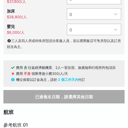
$37,800/人
加床
$38,800/人
嬰兒
$6,000/人
三人及四人房或特殊房型請洽客服人員，並以實際飯店可售房型以及訂房
狀況為主。
費用
含
往返經濟艙機票、2人一室住宿、旅責險和行程所列包項目
費用
不含
領隊導遊小費300/人/天
機位保留以訂金為主，請於
2 個工作天內
付訂
已過報名日期，請選擇其他日期
航班
參考航班 01