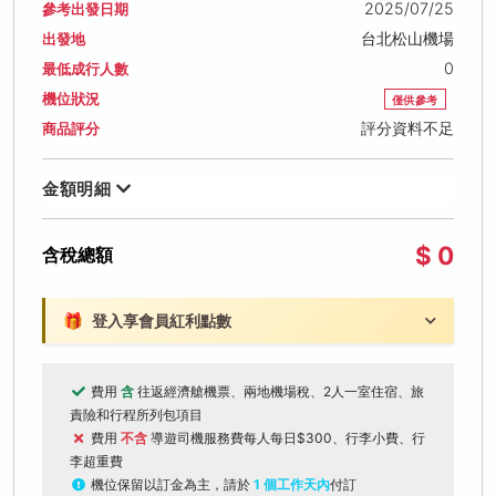
2025/07/25
參考出發日期
台北松山機場
出發地
0
最低成行人數
機位狀況
僅供參考
評分資料不足
商品評分
金額明細
$ 0
含稅總額
🎁
登入享會員紅利點數
費用
含
往返經濟艙機票、兩地機場稅、2人一室住宿、旅
責險和行程所列包項目
費用
不含
導遊司機服務費每人每日$300、行李小費、行
李超重費
機位保留以訂金為主，請於
1 個工作天內
付訂