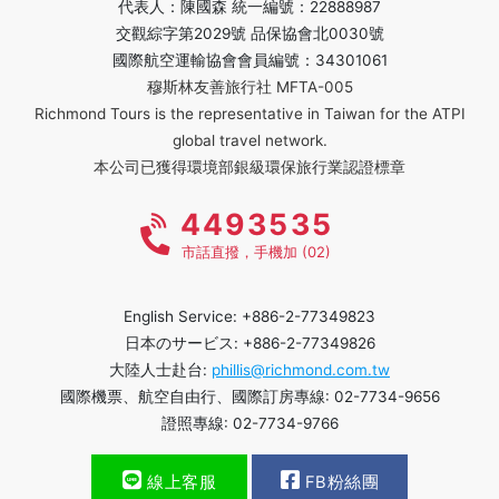
代表人：陳國森 統一編號：22888987
交觀綜字第2029號 品保協會北0030號
國際航空運輸協會會員編號：34301061
穆斯林友善旅行社 MFTA-005
Richmond Tours is the representative in Taiwan for the ATPI
global travel network.
本公司已獲得環境部銀級環保旅行業認證標章
4493535
市話直撥，手機加 (02)
English Service: +886-2-77349823
日本のサービス: +886-2-77349826
大陸人士赴台:
phillis@richmond.com.tw
國際機票、航空自由行、國際訂房專線: 02-7734-9656
證照專線: 02-7734-9766
線上客服
FB粉絲團