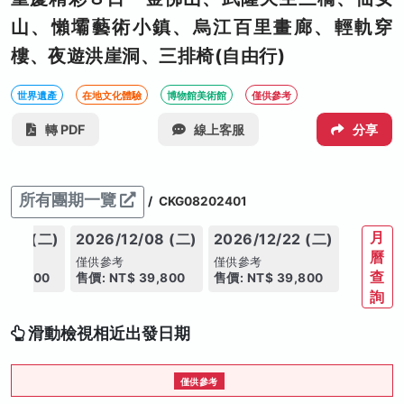
山、懶壩藝術小鎮、烏江百里畫廊、輕軌穿
樓、夜遊洪崖洞、三排椅(自由行)
世界遺產
在地文化體驗
博物館美術館
僅供參考
轉 PDF
線上客服
分享
所有團期一覽
/
CKG08202401
月
/24 (二)
2026/12/08 (二)
2026/12/22 (二)
曆
僅供參考
僅供參考
查
 39,800
售價: NT$ 39,800
售價: NT$ 39,800
詢
滑動檢視相近出發日期
僅供參考