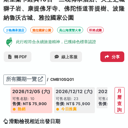
獅子岩、康提佛牙寺、佛陀悟道菩提樹、波隆
納魯沃古城、雅拉國家公園
２晚傳承酒店
雅拉國家公園
高山海濱雙火車
即將成團
此行程符合永續旅遊精神，已獲綠色標章認證
轉 PDF
線上客服
分享
所有團期一覽
/
CMB10SQ01
月
(六)
2026/12/05 (六)
2026/12/12 (六)
2026/12/19 
曆
可售名額: 10
可售名額: 23
可售名額: 5
查
00
售價: NT$ 75,900
售價: NT$ 75,900
售價: NT$ 75,9
熱銷
今日推薦
詢
滑動檢視相近出發日期