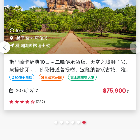
10天
斯里蘭卡 可倫坡
桃園國際機場出發
斯里蘭卡經典10日－二晚傳承酒店、天空之城獅子岩、
康提佛牙寺、佛陀悟道菩提樹、波隆納魯沃古城、雅拉
國家公園
２晚傳承酒店
雅拉國家公園
高山海濱雙火車
$75,900
2026/12/12
起
(732)