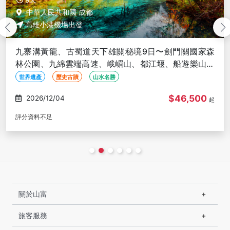
中華人民共和國 成都
高雄小港機場出發
九寨溝黃龍、古蜀道天下雄關秘境9日〜劍門關國家森
林公園、九綿雲端高速、峨嵋山、都江堰、船遊樂山大
佛-高雄出發(文化參訪)
世界遺產
歷史古蹟
山水名勝
$46,500
2026/12/09
起
評分資料不足
關於山富
旅客服務