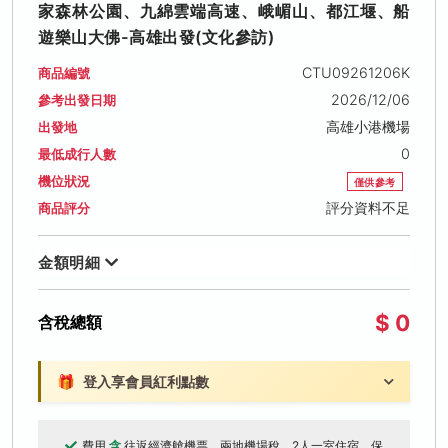
家森林公園、九綿雲端高速、峨嵋山、都江堰、船
遊樂山大佛-高雄出發(文化參訪)
CTU09261206K
商品編號
2026/12/06
參考出發日期
高雄小港機場
出發地
0
最低成行人數
機位狀況
僅供參考
評分資料不足
商品評分
金額明細
$ 0
含稅總額
🎁
登入享會員紅利點數
費用
含
往返經濟艙機票、兩地機場稅、2人一室住宿、保