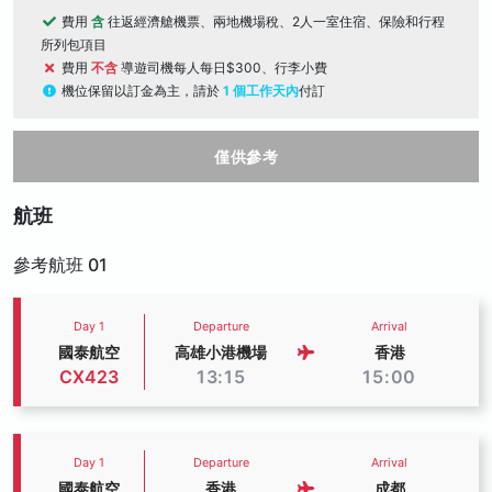
費用
含
往返經濟艙機票、兩地機場稅、2人一室住宿、保險和行程
所列包項目
費用
不含
導遊司機每人每日$300、行李小費
機位保留以訂金為主，請於
1 個工作天內
付訂
僅供參考
航班
參考航班 01
Day 1
Departure
Arrival
國泰航空
高雄小港機場
香港
CX423
13:15
15:00
Day 1
Departure
Arrival
國泰航空
香港
成都