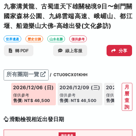
九寨溝黃龍、古蜀道天下雄關秘境9日〜劍門關
國家森林公園、九綿雲端高速、峨嵋山、都江
堰、船遊樂山大佛-高雄出發(文化參訪)
世界遺產
歷史古蹟
山水名勝
僅供參考
轉 PDF
線上客服
分享
所有團期一覽
/
CTU09CX01KHH
月
(五)
2026/12/06 (日)
2026/12/09 (三)
2026/12/11
曆
僅供參考
僅供參考
僅供參考
查
00
售價: NT$ 46,500
售價: NT$ 46,500
售價: NT$ 46,
詢
滑動檢視相近出發日期
僅供參考