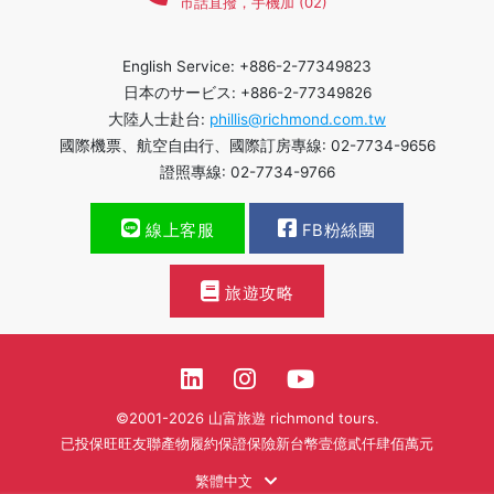
市話直撥，手機加 (02)
English Service: +886-2-77349823
日本のサービス: +886-2-77349826
大陸人士赴台:
phillis@richmond.com.tw
國際機票、航空自由行、國際訂房專線: 02-7734-9656
證照專線: 02-7734-9766
線上客服
FB粉絲團
旅遊攻略
©2001-2026 山富旅遊 richmond tours.
已投保旺旺友聯產物履約保證保險新台幣壹億貳仟肆佰萬元
繁體中文