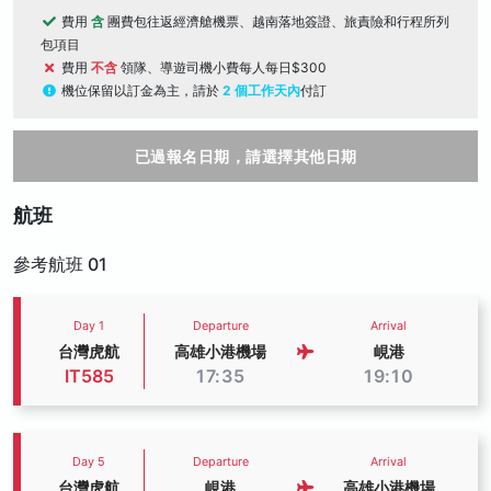
費用
含
團費包往返經濟艙機票、越南落地簽證、旅責險和行程所列
包項目
費用
不含
領隊、導遊司機小費每人每日$300
機位保留以訂金為主，請於
2 個工作天內
付訂
已過報名日期，請選擇其他日期
航班
參考航班 01
Day 1
Departure
Arrival
台灣虎航
高雄小港機場
峴港
IT585
17:35
19:10
Day 5
Departure
Arrival
台灣虎航
峴港
高雄小港機場