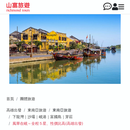
首頁
團體旅遊
高雄出發
東南亞旅遊
東南亞旅遊
下龍灣｜沙壩｜峴港｜富國島｜芽莊
風華在峴～全程５星、性價比高(高雄出發)