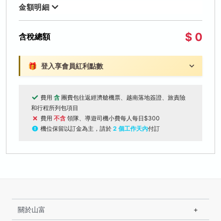
金額明細
$ 0
含稅總額
🎁
登入享會員紅利點數
費用
含
團費包往返經濟艙機票、越南落地簽證、旅責險
和行程所列包項目
費用
不含
領隊、導遊司機小費每人每日$300
機位保留以訂金為主，請於
2 個工作天內
付訂
關於山富