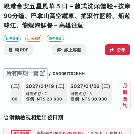
峴港會安五星風華５⽇－越式洗頭體驗+按摩
90分鐘、巴拿⼭⾼空纜⾞、搖滾竹籃船、船遊
韓江、龍蝦海鮮餐－高雄往返
世界遺產
山水名勝
特色美食
轉 PDF
線上客服
分享
所有團期一覽
/
DAD05IT02KHH
月
1/12 (二)
2027/01/19 (二)
2027/01/26 (二)
曆
7
可售名額: 7
可售名額: 8
查
 28,900
售價: NT$ 28,900
售價: NT$ 30,900
詢
滑動檢視相近出發日期
商品編號
DAD05260203K
/
可售
0
/
總數
17
需客服確認