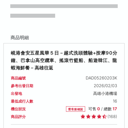
商品明細
峴港會安五星風華５⽇－越式洗頭體驗+按摩90分
鐘、巴拿⼭⾼空纜⾞、搖滾竹籃船、船遊韓江、龍
蝦海鮮餐－高雄往返
DAD05260203K
商品編號
2026/02/03
參考出發日期
高雄小港機場
出發地
16
最低成行人數
可售
0
/ 總數
17
機位狀況
需客服確認
(168)
商品評分