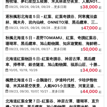
熊牧場、夢幻星型五稜廓、米其林星空夜景、人氣NO1小
38,000
丑漢堡、洞爺花火
09/25, 09/26, 09/28, 09/29 ...更多日期
$
起
逐秋楓彩北海道５日－紅葉、紅葉奇蹟谷、阿寒魔法森
林、獨木舟、岩內仙峽、ONNETO湖、黑岳纜車、三國
47,000
峠、豐平峽、螃蟹溫泉
09/23, 09/25, 09/26, 09/28 ...更多日期
$
起
秋楓北海道５日－星野TOMAMU、紅葉、奇蹟紅葉谷、
珊瑚草、黑岳纜車、旭山動物園、知床遊覽船、海鮮螃蟹
50,000
和牛吃到飽
09/23, 09/25, 09/26, 09/27 ...更多日期
$
起
北海道紅葉物語５日-紅葉奇蹟谷、神居古潭、黑岳纜
車、掃帚草、銀杏隧道、旭山動物園、福原山莊、十勝牧
34,000
場、冰的美術館
10/05, 10/19, 10/26
$
起
楓戀北海道６日－企鵝遊行、伊達時代村、卡哇伊熊牧
場、米其林星空夜景、人氣NO1小丑漢堡、河童足湯、奇
44,000
幻燈遊步道、洞爺花火
09/23, 09/30, 10/07, 10/21 ...更多日期
$
起
北海道紅葉全覽７日-紅葉谷、神居古潭、珊瑚草、直升
機+下午茶、黑岳纜車、旭山動物園、知床觀光船、海膽