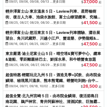
37,000
中出發
09/01, 09/06, 09/08, 09/13 ...更多日期
$
起
輕井澤富士山‧東京溫泉５日 - Laview列車、星野榆樹
街、復古人力車、池袋水族館、富士山瞭望纜車、究極海
41,500
鮮食放題
08/25, 08/27, 08/29, 08/30 ...更多日期
$
起
輕井澤富士山‧悠活東京５日 - Laview列車體驗、澀谷展
望台、角川武藏野、川越小江戶、蟹道樂、伊勢龍蝦&海
47,500
膽生魚片
08/16, 08/21, 08/25, 08/27 ...更多日期
$
起
東京嚴選‧迪士尼富士山５日 - 晴空塔&寶可夢中心、纜車
&遊船、零距離叢林巴士、鮮採水果、和牛螃蟹食放題
47,500
08/25, 08/26, 08/27, 08/29 ...更多日期
$
起
超值特惠‧輕鬆玩北九州５日 - 酒造見學+試飲、由布院金
鱗湖、秘境黑川溫泉、熊本熊電鐵、螃蟹吃到飽-台中出
26,500
發
09/04, 09/11, 09/18, 10/02 ...更多日期
$
起
超值全覽‧北九州宮崎５日 - 由布院金鱗湖、復活節島日
南花園、鵜戶神宮、青井阿蘇神社、清酒試飲、巨無霸熊