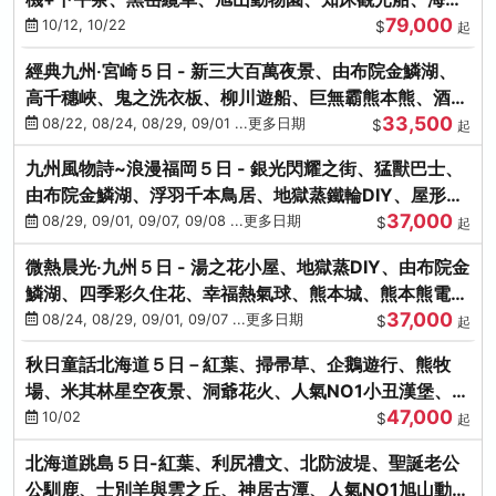
79,000
涮涮鍋(不進免稅店)
10/12, 10/22
$
起
經典九州‧宮崎５日 - 新三大百萬夜景、由布院金鱗湖、
高千穗峽、鬼之洗衣板、柳川遊船、巨無霸熊本熊、酒造
33,500
見學試飲
08/22, 08/24, 08/29, 09/01 ...更多日期
$
起
九州風物詩~浪漫福岡５日 - 銀光閃耀之街、猛獸巴士、
由布院金鱗湖、浮羽千本鳥居、地獄蒸鐵輪DIY、屋形船
37,000
晚宴、鸕鶿捕魚
08/29, 09/01, 09/07, 09/08 ...更多日期
$
起
微熱晨光‧九州５日 - 湯之花小屋、地獄蒸DIY、由布院金
鱗湖、四季彩久住花、幸福熱氣球、熊本城、熊本熊電
37,000
鐵、螃蟹吃到飽
08/24, 08/29, 09/01, 09/07 ...更多日期
$
起
秋日童話北海道５日－紅葉、掃帚草、企鵝遊行、熊牧
場、米其林星空夜景、洞爺花火、人氣NO1小丑漢堡、螃
47,000
蟹放題(千/函)
10/02
$
起
北海道跳島５日-紅葉、利尻禮文、北防波堤、聖誕老公
公馴鹿、士別羊與雲之丘、神居古潭、人氣NO1旭山動物