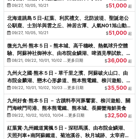
51,000
園、海膽涮涮鍋
09/27, 10/05, 10/21
$
起
北海道跳島５日-紅葉、利尻禮文、北防波堤、聖誕老公
公馴鹿、士別羊與雲之丘、神居古潭、人氣NO1旭山動物
51,000
園、海膽涮涮鍋
09/27, 10/05, 10/21
$
起
微光九州‧熊本５日 - 熊本城、高千穗峽、熱氣球升空體
驗、阿蘇神社御神水、由布院金鱗湖、啤酒見學試飲、豪
36,000
華海鮮盛宴
08/21, 09/22, 10/01, 10/02 ...更多日期
$
起
九州火之國‧熊本５日 - 草千里之濱、阿蘇破火山口、由
布院金麟湖、戀木心形參道、熊本熊電鐵、柳川遊船、地
35,500
獄蒸DIY
09/22, 10/01, 10/02, 10/03 ...更多日期
$
起
九州好食‧熊本５日 － 古蹟料亭河豚饗宴、柳川遊船、關
門海峽門司港、熊本熊電鐵、熊本城、長腳蟹海鮮美食
32,500
09/22, 10/02, 10/03, 10/04 ...更多日期
$
起
紅葉賞‧九州鐵道賞楓５日 - 深耶馬溪、由布院金鱗湖、
天照列車+南阿蘇鐵道、菊池溪谷、秋月城跡、太宰府天