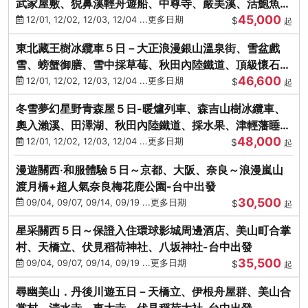
武家屋敷、猊鼻溪輕舟遊船、中尊寺、嚴美溪、活鮑魚
45,000
燒、烤牡蠣、握壽司體驗
12/01, 12/02, 12/03, 12/04 ...更多日期
$
起
東北藏王樹冰纜車５日－大正浪漫銀山溫泉街、雪盆戲
雪、螃蟹御膳、雪中採草莓、秋田內陸鐵道、頂級懷石料
46,600
理、松島遊船
12/01, 12/02, 12/03, 12/04 ...更多日期
$
起
冬雪夢幻星野青森屋５日-暖爐列車、森吉山樹冰纜車、
奧入瀨溪、田澤湖、秋田內陸鐵道、採水果、津輕藩睡魔
48,000
村(不進免稅店)
12/01, 12/02, 12/03, 12/04 ...更多日期
$
起
漫遊關西‧和服體驗５日～京都、大阪、奈良～浪漫嵐山
渡月橋+超人氣奈良梅花鹿公園-台中出發
30,500
09/04, 09/07, 09/14, 09/19 ...更多日期
$
起
星采關西５日～保證入住環球影城周邊酒店、美山町合掌
村、天橋立、伏見稻荷神社、八坂神社-台中出發
35,500
09/04, 09/07, 09/14, 09/19 ...更多日期
$
起
尋幽美山．丹後川遊五日－天橋立、伊根舟屋群、美山合
掌村、清水寺、東大寺、伏見稻荷大社-台中出發