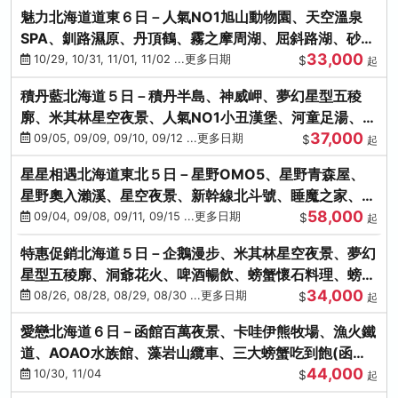
魅力北海道道東６日－人氣NO1旭山動物園、天空溫泉
SPA、釧路濕原、丹頂鶴、霧之摩周湖、屈斜路湖、砂湯
33,000
體驗
10/29, 10/31, 11/01, 11/02 ...更多日期
$
起
積丹藍北海道５日－積丹半島、神威岬、夢幻星型五稜
廓、米其林星空夜景、人氣NO1小丑漢堡、河童足湯、奇
37,000
幻燈遊步道、璀璨溪谷
09/05, 09/09, 09/10, 09/12 ...更多日期
$
起
星星相遇北海道東北５日－星野OMO5、星野青森屋、
星野奧入瀨溪、星空夜景、新幹線北斗號、睡魔之家、十
58,000
和田湖(不進免稅店)
09/04, 09/08, 09/11, 09/15 ...更多日期
$
起
特惠促銷北海道５日－企鵝漫步、米其林星空夜景、夢幻
星型五稜廓、洞爺花火、啤酒暢飲、螃蟹懷石料理、螃蟹
34,000
吃到飽
08/26, 08/28, 08/29, 08/30 ...更多日期
$
起
愛戀北海道６日－函館百萬夜景、卡哇伊熊牧場、漁火鐵
道、AOAO水族館、藻岩山纜車、三大螃蟹吃到飽(函館/
44,000
千歲)
10/30, 11/04
$
起