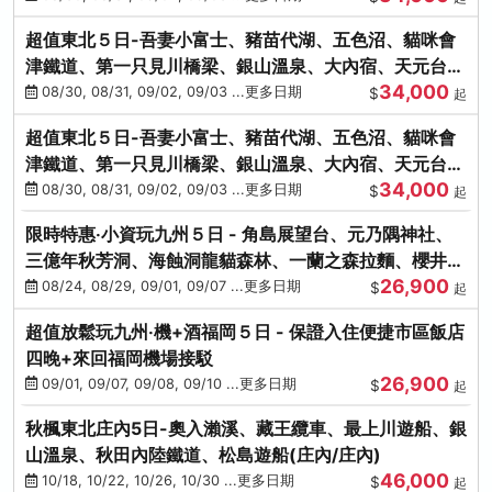
超值東北５日-吾妻小富士、豬苗代湖、五色沼、貓咪會
津鐵道、第一只見川橋梁、銀山溫泉、大內宿、天元台高
34,000
原纜車
08/30, 08/31, 09/02, 09/03 ...更多日期
$
起
超值東北５日-吾妻小富士、豬苗代湖、五色沼、貓咪會
津鐵道、第一只見川橋梁、銀山溫泉、大內宿、天元台高
34,000
原纜車
08/30, 08/31, 09/02, 09/03 ...更多日期
$
起
限時特惠‧小資玩九州５日 - 角島展望台、元乃隅神社、
三億年秋芳洞、海蝕洞龍貓森林、一蘭之森拉麵、櫻井二
26,900
見浦
08/24, 08/29, 09/01, 09/07 ...更多日期
$
起
超值放鬆玩九州‧機+酒福岡５日 - 保證入住便捷市區飯店
四晚+來回福岡機場接駁
26,900
09/01, 09/07, 09/08, 09/10 ...更多日期
$
起
秋楓東北庄內5日-奧入瀨溪、藏王纜車、最上川遊船、銀
山溫泉、秋田內陸鐵道、松島遊船(庄內/庄內)
46,000
10/18, 10/22, 10/26, 10/30 ...更多日期
$
起