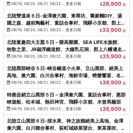
28,900
街、下呂溫泉
08/19, 08/20, 08/21, 08/22 ...更多日期
$
起
北陸雙溫泉６日-金澤兼六園、東尋坊、蕎麥麵DIY、湯
國之森、越前陶藝村、童話合掌村、飛驒小京都、郡上八
33,900
幡
08/19, 08/20, 08/21, 08/22 ...更多日期
$
起
北陸童趣四大主題５日－樂高樂園、SEA LIFE水族館、
牧歌之里、JR磁浮鐵道館、大鐘乳石洞、郡上八幡邊走
35,900
邊吃
08/19, 08/20, 08/21, 08/22 ...更多日期
$
起
北陸黑部峽谷５日-峽谷鐵道小火車、立山黑部、絕美上
高地、兼六園、白川合掌村、海鮮市場、螃蟹饗宴、名湯
36,900
雙溫泉
08/19, 08/20, 08/21, 08/22 ...更多日期
$
起
特惠促銷立山黑部５日－金澤兼六園、童話合掌村、惠那
峽遊船、松本城、熱田神宮、飛驒小京都、木曾馬籠宿
36,900
08/19, 08/20, 08/21, 08/22 ...更多日期
$
起
北陸立山黑部６日-採水果、神之故鄉絕美上高地、金澤
兼六園、白川鄉合掌村、荻町城跡展望台、東茶屋街、名