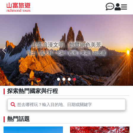
走進浪漫文明，飽覽絕色美景
瑞士｜義大利｜北歐｜西葡 | 東歐 | 荷比盧
探索熱門國家與行程
想去哪裡玩？輸入目的地、日期或關鍵字
熱門話題