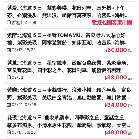
紫愛北海道５日－紫彩美瑛、花田列車、直升機+下午
茶、企鵝漫步、熊出沒、函館百萬夜景、哈密瓜+海鮮和
歡迎包團客製出團
牛八大螃蟹吃到飽
暫無出發日期
紫醉北海道５日－星野TOMAMU、富良野六大貼心好
禮、紫彩美瑛、阿寒遊覽船、知床五湖、哈密瓜+海鮮和
60,000
牛螃蟹吃到飽
08/17, 08/22
$
起
紫薰北海道５日－星空纜車、函館百萬夜景、紫彩美瑛、
富良野花田、四季彩之丘、花田列車、螃蟹懷石料理
38,000
08/22
$
起
紫戀北海道６日－企鵝遊行、浪漫小樽、積丹半島、富良
野、紫彩美瑛、美瑛白金青池、旭山動物園、旭川常盤旋
34,000
轉塔
08/21, 08/28
$
起
花現北海道５日-薰衣草纜車、四季彩之丘、童話之丘、
霧多布濕原、小清水原生花園、摩周湖、熱氣球、天空溫
48,000
泉SPA、螃蟹吃到飽
08/17, 08/20
$
起