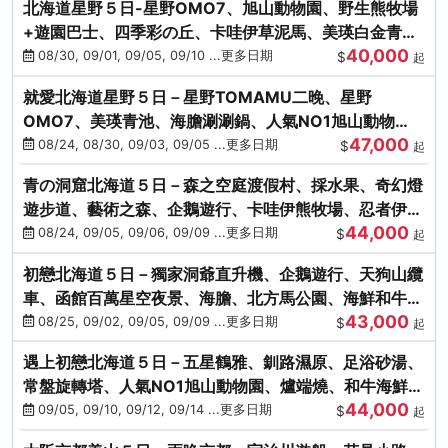
北海道星野５日-星野OMO7、旭山動物園、野生熊牧場
+遊園巴士、四季彩の丘、卡哇伊草泥馬、美瑛白金青
40,000
池、螃蟹吃到飽
08/30, 09/01, 09/05, 09/10 ...更多日期
$
起
就愛北海道星野５日－星野TOMAMU二晚、星野
OMO7、美瑛青池、海膽涮涮鍋、人氣NO1旭山動物
47,000
園、海鮮和牛螃蟹吃到飽
08/24, 08/30, 09/03, 09/05 ...更多日期
$
起
青の洞窟北海道５日－森之空庭渡假村、採水果、奇幻燈
遊步道、藝術之森、企鵝遊行、卡哇伊熊牧場、忍者伊達
44,000
時代村、螃蟹吃到飽
08/24, 09/05, 09/06, 09/09 ...更多日期
$
起
初戀北海道５日－獨家洞爺直升機、企鵝遊行、天狗山纜
車、函館百萬星空夜景、海膽、北方馬公園、海鮮和牛螃
43,000
蟹吃到飽
08/25, 09/02, 09/05, 09/09 ...更多日期
$
起
遇上初戀北海道５日－五星鶴雅、釧路濕原、足浴砂湯、
常盤旋轉塔、人氣NO1旭山動物園、爐端燒、和牛海鮮螃
44,000
蟹吃到飽
09/05, 09/10, 09/12, 09/14 ...更多日期
$
起