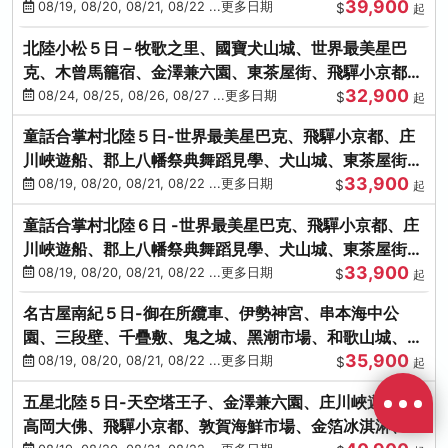
39,900
花之里絢爛花海
08/19, 08/20, 08/21, 08/22 ...更多日期
$
起
北陸小松５日－牧歌之里、國寶犬山城、世界最美星巴
克、木曾馬籠宿、金澤兼六園、東茶屋街、飛驒小京都、
32,900
白川鄉合掌村
08/24, 08/25, 08/26, 08/27 ...更多日期
$
起
童話合掌村北陸５日-世界最美星巴克、飛驒小京都、庄
川峽遊船、郡上八幡祭典舞蹈見學、犬山城、東茶屋街、
33,900
松葉蟹、金箔冰淇淋
08/19, 08/20, 08/21, 08/22 ...更多日期
$
起
童話合掌村北陸６日 -世界最美星巴克、飛驒小京都、庄
川峽遊船、郡上八幡祭典舞蹈見學、犬山城、東茶屋街、
33,900
松葉蟹、金箔冰淇淋
08/19, 08/20, 08/21, 08/22 ...更多日期
$
起
名古屋南紀５日-御在所纜車、伊勢神宮、串本海中公
園、三段壁、千疊敷、鬼之城、黑潮市場、和歌山城、伊
35,900
勢龍蝦溫泉
08/19, 08/20, 08/21, 08/22 ...更多日期
$
起
五星北陸５日-天空塔王子、金澤兼六園、庄川峽遊船、
高岡大佛、飛驒小京都、敦賀海鮮市場、金箔冰淇淋、鰻