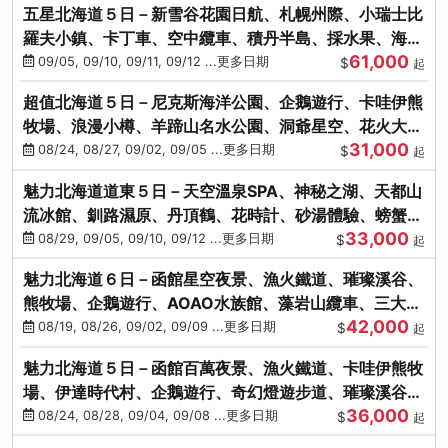
五星北海道５日－新雪谷花園日航、札幌州際、小瑞士比
羅夫小鎮、卡丁車、空中纜車、積丹半島、採水果、海鮮
61,000
和牛螃蟹放題
09/05, 09/10, 09/11, 09/12 ...更多日期
$
起
超值北海道５日－尼克斯海洋公園、企鵝遊行、卡哇伊熊
牧場、浪漫小樽、羊蹄山名水公園、洞爺星空、花火大
31,000
會、螃蟹懷石料理
08/24, 08/27, 09/02, 09/05 ...更多日期
$
起
魅力北海道道東５日－天空溫泉SPA、神秘之湖、天都山
流冰館、釧路濕原、丹頂鶴、花時計、砂湯體驗、螃蟹吃
33,000
到飽
08/29, 09/05, 09/10, 09/12 ...更多日期
$
起
魅力北海道６日－函館星空夜景、漁火鐵道、璀璨溪谷、
熊牧場、企鵝遊行、AOAO水族館、藻岩山纜車、三大螃
42,000
蟹吃到飽
08/19, 08/26, 09/02, 09/09 ...更多日期
$
起
魅力北海道５日－函館百萬夜景、漁火鐵道、卡哇伊熊牧
場、伊達時代村、企鵝遊行、奇幻燈遊步道、璀璨溪谷、
36,000
人氣NO1小丑漢堡
08/24, 08/28, 09/04, 09/08 ...更多日期
$
起