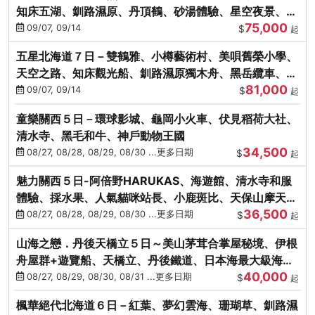
知床五湖、釧路濕原、丹頂鶴、砂湯體驗、星空夜景、洞
75,000
爺花火、螃蟹懷石料理
09/07, 09/14
$
起
五星北海道７日－雙鶴雅、小樽藝術村、美唄舊榮小學、
天空之路、知床觀光船、釧路濕原獨木舟、黑岳纜車、流
81,000
冰硝子館DIY玻璃杯
09/07, 09/14
$
起
童樂關西５日－環球影城、龜岡小火車、伏見稻荷大社、
清水寺、黑毛和牛、神戶動物王國
34,500
08/27, 08/28, 08/29, 08/30 ...更多日期
$
起
魅力關西５日-阿倍野HARUKAS、海遊館、清水寺和服
體驗、採水果、人氣貓咪站長、小鹿斑比、天保山摩天
36,500
輪、水上巴士
08/27, 08/28, 08/29, 08/30 ...更多日期
$
起
山海之戀．丹後天橋立５日～美山茅茸合掌屋秘境、伊根
舟屋群+遊覽船、天橋立、丹後鐵道、日本海最大級海鮮
40,000
市場
08/27, 08/29, 08/30, 08/31 ...更多日期
$
起
楓華絕代北海道６日－紅葉、夢幻雲海、珊瑚草、釧路濕