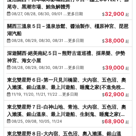
尾寺、黑潮市場、鮪魚解體秀
32,900
08/27, 08/28, 08/30, 09/01 ...更多日期
$
起
關西三溫泉５日－溫泉放鬆、醬油製作、橿原神宮、琵琶
湖汽船
38,000
08/28, 08/29, 08/30, 08/31 ...更多日期
$
起
深遊關西·絕美南紀５日～熊野古道巡禮、採果樂、伊勢
神宮、海女小屋
39,000
08/28, 08/29, 08/30, 08/31 ...更多日期
$
起
東北雙星野６日-第一只見川橋梁、大內宿、五色沼、奧
入瀨溪、銀山溫泉、最上川遊船、睡魔之家(不進免稅店)
62,900
(仙/青)
11/19, 11/20, 11/21, 11/22 ...更多日期
$
起
東北雙星野７日-白神山地、青池、大內宿、五色沼、奧
入瀨溪、銀山溫泉、最上川遊船、生剝鬼、睡魔之家(不
68,900
進免稅店)(仙/青)
08/25, 09/08, 10/05, 11/24
$
起
東北雙星野８日-大內宿、五色沼、奧入瀨溪、銀山溫