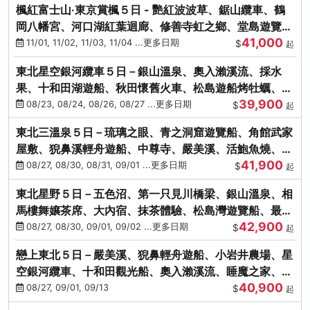
楓紅富士山‧東京賞楓５日 - 艷紅波波草、鋸山纜車、鶴
岡八幡宮、河口湖紅葉迴廊、修善寺虹之鄉、堂島遊覽
41,000
船、熱海梅園
11/01, 11/02, 11/03, 11/04 ...更多日期
$
起
東北星空銀河纜車５日－銀山溫泉、奧入瀨溪流、採水
果、十和田湖遊船、秋田懷舊火車、松島遊船烤牡蠣、嚴
39,900
美溪、螃蟹本家
08/23, 08/24, 08/26, 08/27 ...更多日期
$
起
東北三溫泉５日－琉璃之眼、青之洞窟遊覽船、角館武家
屋敷、猊鼻溪輕舟遊船、中尊寺、嚴美溪、活鮑魚燒、烤
41,900
牡蠣、握壽司體驗
08/27, 08/30, 08/31, 09/01 ...更多日期
$
起
東北星野５日－五色沼、第一只見川橋梁、銀山溫泉、相
馬樓舞孃茶席、大內宿、抹茶體驗、松島灣遊覽船、最上
42,900
川輕舟、螃蟹御膳
08/27, 08/30, 09/01, 09/02 ...更多日期
$
起
戀上東北５日－嚴美溪、猊鼻輕舟遊船、小岩井農場、星
空銀河纜車、十和田觀光船、奧入瀨溪流、睡魔之家、朱
40,900
紅社殿（仙台／青森）
08/27, 09/01, 09/13
$
起