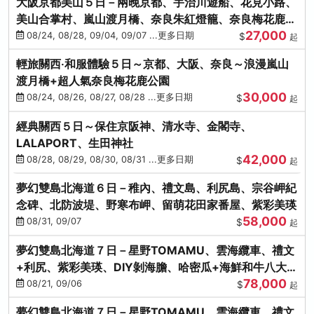
大阪京都美山５日－兩晚京都、宇治川遊船、花見小路、
美山合掌村、嵐山渡月橋、奈良朱紅燈籠、奈良梅花鹿、
27,000
流水瀑布電扶梯
08/24, 08/28, 09/04, 09/07 ...更多日期
$
起
輕旅關西‧和服體驗５日～京都、大阪、奈良～浪漫嵐山
渡月橋+超人氣奈良梅花鹿公園
30,000
08/24, 08/26, 08/27, 08/28 ...更多日期
$
起
經典關西５日～保住京阪神、清水寺、金閣寺、
LALAPORT、生田神社
42,000
08/28, 08/29, 08/30, 08/31 ...更多日期
$
起
夢幻雙島北海道６日－稚內、禮文島、利尻島、宗谷岬紀
念碑、北防波堤、野寒布岬、留萌花田家番屋、紫彩美瑛
58,000
08/31, 09/07
$
起
夢幻雙島北海道７日－星野TOMAMU、雲海纜車、禮文
+利尻、紫彩美瑛、DIY剝海膽、哈密瓜+海鮮和牛八大螃
78,000
蟹吃到飽
08/21, 09/06
$
起
夢幻雙島北海道７日－星野TOMAMU、雲海纜車、禮文