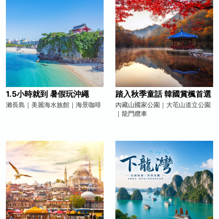
1.5小時就到 暑假玩沖繩
踏入秋季童話 韓國賞楓首選
瀨長島｜美麗海水族館｜海景咖啡
內藏山國家公園｜大芚山道立公園
｜龍門纜車