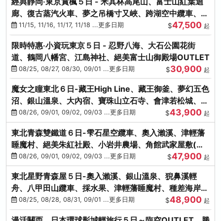
經典靜岡‧東京賞楓５日 - 米其林高尾山、富士山紅葉迴
廊、復古蒸汽火車、夢之吊橋寸又峽、跨湖空中纜車、抹
47,500
茶體驗、三溪園
11/15, 11/16, 11/17, 11/18 ...更多日期
$
起
限時特惠‧小資玩東京５日 - 忍野八海、大石公園花街
道、鶴岡八幡宮、江島神社、絕美富士山御殿場OUTLET
30,900
08/25, 08/27, 08/30, 09/01 ...更多日期
$
起
魔女之瞳東北６日-藏王High Line、藏王御釜、夢幻五色
沼、銀山溫泉、大內宿、寶珠山立石寺、會津若松城、燒
43,900
肉吃到飽
08/26, 09/01, 09/02, 09/03 ...更多日期
$
起
東北青森雙鐵道６日-雫石星空纜車、奧入瀨溪、津輕藩
睡魔村、絕美朱紅社殿、小岩井農場、角館武家屋敷(不
47,900
進免稅店)
08/26, 09/01, 09/02, 09/03 ...更多日期
$
起
東北星野青森屋５日-奧入瀨溪、銀山溫泉、猊鼻溪輕
舟、八甲田山纜車、採水果、津輕藩睡魔村、種差海岸、
48,900
法式料理(不進免稅店)
08/25, 08/28, 08/31, 09/01 ...更多日期
$
起
漫活關西．日本環球影城輕旅行５日～臨空OUTLET、勝