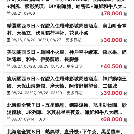
+利尻、紫彩美瑛、DIY剝海膽、哈密瓜+海鮮和牛八大螃
78,000
蟹吃到飽
08/21, 09/06
$
起
精選關西５日～保證入住環球影城周邊酒店、美山町合掌
村、天橋立、伏見稻荷神社、花見小路
36,000
08/16, 08/20, 08/21, 08/27 ...更多日期
$
起
美味關西５日－龜岡小火車、神戶空中纜車、採水果、貓
咪電車、和牛、伊勢龍蝦、長腳蟹
40,500
08/27, 08/28, 08/29, 08/30 ...更多日期
$
起
瘋玩關西５日～保證入住環球影城周邊酒店、神戶動物王
國、天保山海遊館、摩天輪、阿倍野展望台、二條城
39,000
08/24, 08/27, 08/28, 08/29 ...更多日期
$
起
北海道全覽７日－五星鶴雅、釧路濕原、旭川動物園、砂
湯體驗、JR列車、米其林星空夜景、海鮮和牛八大螃
68,000
蟹、卡哇依熊牧場
09/07, 09/14, 10/31
$
起
北海道全覽８日－熱氣球、直升機+下午茶、黑岳纜車、