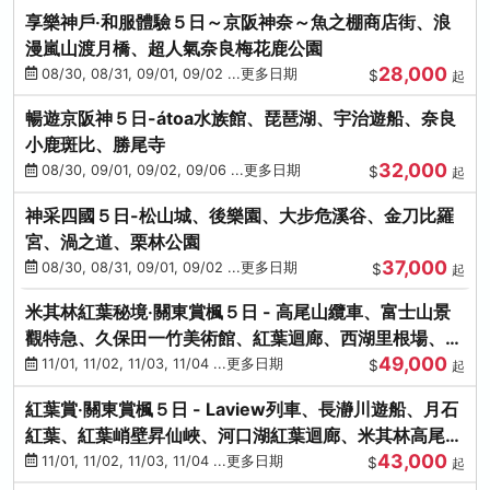
享樂神戶‧和服體驗５日～京阪神奈～魚之棚商店街、浪
漫嵐山渡月橋、超人氣奈良梅花鹿公園
28,000
08/30, 08/31, 09/01, 09/02 ...更多日期
$
起
暢遊京阪神５日-átoa水族館、琵琶湖、宇治遊船、奈良
小鹿斑比、勝尾寺
32,000
08/30, 09/01, 09/02, 09/06 ...更多日期
$
起
神采四國５日-松山城、後樂園、大步危溪谷、金刀比羅
宮、渦之道、栗林公園
37,000
08/30, 08/31, 09/01, 09/02 ...更多日期
$
起
米其林紅葉秘境‧關東賞楓５日 - 高尾山纜車、富士山景
觀特急、久保田一竹美術館、紅葉迴廊、西湖里根場、銀
49,000
杏大道
11/01, 11/02, 11/03, 11/04 ...更多日期
$
起
紅葉賞‧關東賞楓５日 - Laview列車、長瀞川遊船、月石
紅葉、紅葉峭壁昇仙峽、河口湖紅葉迴廊、米其林高尾
43,000
山、海鮮盛宴
11/01, 11/02, 11/03, 11/04 ...更多日期
$
起