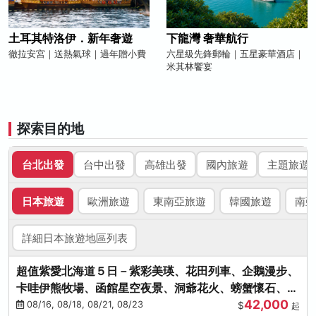
土耳其特洛伊．新年奢遊
下龍灣 奢華航行
徹拉安宮｜送熱氣球｜過年贈小費
六星級先鋒郵輪｜五星豪華酒店｜
米其林饗宴
探索目的地
台北出發
台中出發
高雄出發
國內旅遊
主題旅遊
日本旅遊
歐洲旅遊
東南亞旅遊
韓國旅遊
南亞
詳細日本旅遊地區列表
超值紫愛北海道５日－紫彩美瑛、花田列車、企鵝漫步、
卡哇伊熊牧場、函館星空夜景、洞爺花火、螃蟹懷石、啤
42,000
酒暢飲
08/16, 08/18, 08/21, 08/23
$
起