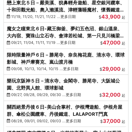
戀上東北５日－嚴美溪、猊鼻輕舟遊船、星空銀河纜車、
十和田觀光船、奧入瀨溪流、津輕藩睡魔村、懷舊鐵道
43,900
（青森／仙台）
11/19, 11/20, 11/21, 11/22 ...更多日期
$
起
魔女之瞳東北６日-藏王御釜、夢幻五色沼、銀山溫泉、
大內宿、寶珠山立石寺、會津若松城、第一只見川橋梁、
47,000
燒肉吃到飽
09/21, 11/04, 11/11, 11/19 ...更多日期
$
起
限時限量神戶６日－勝尾寺、奈良梅花鹿、清水寺、環球
影城、神戶摩賽克、嵐山渡月橋
29,000
09/08, 10/13, 10/14, 10/15 ...更多日期
$
起
樂玩京阪神５日－清水寺、金閣寺、勝尾寺、大阪城公
園、北野異人館、環球影城
32,000
09/27, 09/28, 09/29, 09/30 ...更多日期
$
起
關西絕景丹後６日-美山合掌村、伊根灣遊船、伊根舟屋
群、傘松公園纜車、丹後鐵道、LALAPORT門真
37,000
08/28, 09/01, 09/02, 09/03 ...更多日期
$
起