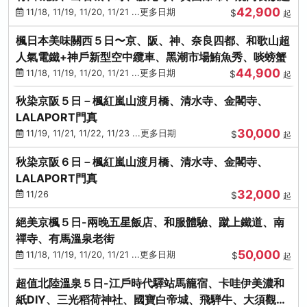
42,900
11/18, 11/19, 11/20, 11/21 ...更多日期
$
起
楓日本美味關西５日〜京、阪、神、奈良四都、和歌山超
人氣電鐵+神戶新型空中纜車、黑潮市場鮪魚秀、啖螃蟹
44,900
11/18, 11/19, 11/20, 11/21 ...更多日期
$
起
秋染京阪５日－楓紅嵐山渡月橋、清水寺、金閣寺、
LALAPORT門真
30,000
11/19, 11/21, 11/22, 11/23 ...更多日期
$
起
秋染京阪６日－楓紅嵐山渡月橋、清水寺、金閣寺、
LALAPORT門真
32,000
11/26
$
起
絕美京楓５日-兩晚五星飯店、和服體驗、蹴上鐵道、南
禪寺、有馬溫泉老街
50,000
11/18, 11/19, 11/20, 11/21 ...更多日期
$
起
超值北陸溫泉５日-江戶時代驛站馬籠宿、卡哇伊美濃和
紙DIY、三光稻荷神社、國寶白帝城、飛騨牛、大須觀音