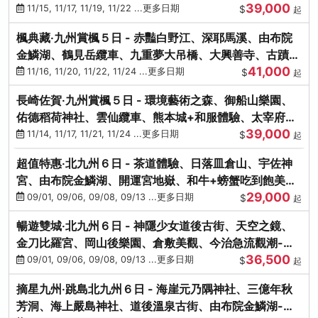
39,000
滿宮、竈門神社
11/15, 11/17, 11/19, 11/22 ...更多日期
$
起
楓典藏‧九州賞楓５日 - 赤豔白野江、深耶馬溪、由布院
金鱗湖、鶴見岳纜車、九重夢大吊橋、大興善寺、古蹟河
41,000
豚+和牛饗宴
11/16, 11/20, 11/22, 11/24 ...更多日期
$
起
長崎佐賀‧九州賞楓５日 - 環境藝術之森、御船山樂園、
佑德稻荷神社、雲仙纜車、熊本城+和服體驗、太宰府天
39,000
滿宮、光明禪寺
11/14, 11/17, 11/21, 11/24 ...更多日期
$
起
超值特惠‧北九州６日 - 茶道體驗、日落皿倉山、宇佐神
宮、由布院金鱗湖、開運宮地嶽、和牛+螃蟹吃到飽美
29,000
饌-台中出發
09/01, 09/06, 09/08, 09/13 ...更多日期
$
起
暢遊雙城‧北九州６日 - 神隱少女道後古街、天空之鏡、
金刀比羅宮、岡山後樂園、倉敷美觀、今治急流觀潮-台
36,500
中出發
09/01, 09/06, 09/08, 09/13 ...更多日期
$
起
摘星九州‧跳島北九州６日 - 海崖元乃隅神社、三億年秋
芳洞、海上嚴島神社、道後溫泉古街、由布院金鱗湖-台