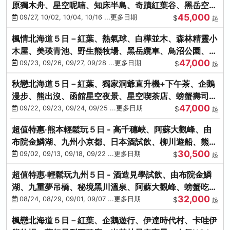
原獨木舟、星空呢喃、知床半島、奇蹟紅葉谷、黑岳空中
45,000
纜車、旭山動物園
09/27, 10/02, 10/04, 10/16 ...更多日期
$
起
楓情北海道５日－紅葉、熱氣球、白樺並木、森林精靈小
木屋、美瑛青池、野生熊牧場、黑岳纜車、鳥沼公園、紅
47,000
葉奇蹟谷、螃蟹吃到飽
09/23, 09/26, 09/27, 09/28 ...更多日期
$
起
秋戀北海道５日－紅葉、獨家洞爺直升機+下午茶、企鵝
漫步、熊出沒、函館星空夜景、星空喫茶店、螃蟹壽司、
47,000
海膽、三大螃蟹放題
09/22, 09/23, 09/24, 09/25 ...更多日期
$
起
超值特惠‧熊本輕鬆玩５日 - 高千穗峽、阿蘇大觀峰、由
布院金鱗湖、九州小京都、日本酒試飲、柳川遊船、熊本
30,500
城、熊本AEON
09/02, 09/13, 09/18, 09/22 ...更多日期
$
起
超值特惠‧輕鬆玩九州５日 - 酒造見學試飲、由布院金鱗
湖、九重夢吊橋、秘境黑川溫泉、阿蘇大觀峰、螃蟹吃到
32,000
飽
08/24, 08/29, 09/01, 09/07 ...更多日期
$
起
楓戀北海道５日－紅葉、企鵝遊行、伊達時代村、卡哇伊