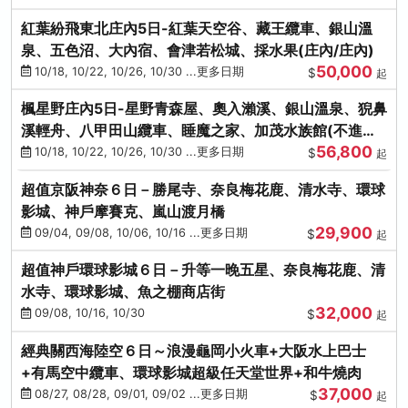
紅葉紛飛東北庄內5日-紅葉天空谷、藏王纜車、銀山溫
泉、五色沼、大內宿、會津若松城、採水果(庄內/庄內)
50,000
10/18, 10/22, 10/26, 10/30 ...更多日期
$
起
楓星野庄內5日-星野青森屋、奧入瀨溪、銀山溫泉、猊鼻
溪輕舟、八甲田山纜車、睡魔之家、加茂水族館(不進店)
56,800
(庄內/庄內)
10/18, 10/22, 10/26, 10/30 ...更多日期
$
起
超值京阪神奈６日－勝尾寺、奈良梅花鹿、清水寺、環球
影城、神戶摩賽克、嵐山渡月橋
29,900
09/04, 09/08, 10/06, 10/16 ...更多日期
$
起
超值神戶環球影城６日－升等一晚五星、奈良梅花鹿、清
水寺、環球影城、魚之棚商店街
32,000
09/08, 10/16, 10/30
$
起
經典關西海陸空６日～浪漫龜岡小火車+大阪水上巴士
+有馬空中纜車、環球影城超級任天堂世界+和牛燒肉
37,000
08/27, 08/28, 09/01, 09/02 ...更多日期
$
起