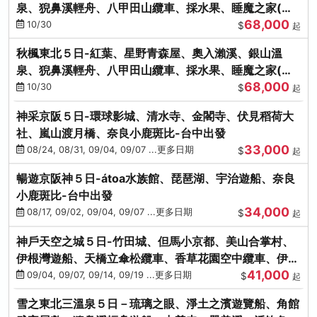
泉、猊鼻溪輕舟、八甲田山纜車、採水果、睡魔之家(不
68,000
進免稅店)
10/30
$
起
秋楓東北５日-紅葉、星野青森屋、奧入瀨溪、銀山溫
泉、猊鼻溪輕舟、八甲田山纜車、採水果、睡魔之家(不
68,000
進免稅店)
10/30
$
起
神采京阪５日-環球影城、清水寺、金閣寺、伏見稻荷大
社、嵐山渡月橋、奈良小鹿斑比-台中出發
33,000
08/24, 08/31, 09/04, 09/07 ...更多日期
$
起
暢遊京阪神５日-átoa水族館、琵琶湖、宇治遊船、奈良
小鹿斑比-台中出發
34,000
08/17, 09/02, 09/04, 09/07 ...更多日期
$
起
神戶天空之城５日-竹田城、但馬小京都、美山合掌村、
伊根灣遊船、天橋立傘松纜車、香草花園空中纜車、伊勢
41,000
龍蝦-台中出發
09/04, 09/07, 09/14, 09/19 ...更多日期
$
起
雪之東北三溫泉５日－琉璃之眼、淨土之濱遊覽船、角館