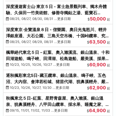
深度漫遊富士山‧東京５日 - 富士急景觀列車、獨木舟體
驗、久保田一竹美術館、修善寺獨鈷之湯、藍寶石
50,000
SAPHIR踴子號
08/25, 08/27, 08/30, 08/31 ...更多日期
$
起
深度東京‧全覽溫泉８日 - 偕樂園、奧日光鬼怒川、輕井
澤銀座通、大石公園、三島天空吊橋、十国峠纜車、究極
63,500
海鮮食べ放題
08/25, 08/27, 08/29, 08/31 ...更多日期
$
起
楓華絕代東北５日－紅葉、奧入瀨溪流、銀山溫泉、十和
田湖遊船、鳴子峽、田澤湖、松島遊船、嚴美溪、採果烤
60,900
牡蠣
10/23, 10/25, 10/26, 10/27 ...更多日期
$
起
逐秋楓彩東北5日-藏王纜車、銀山溫泉、鳴子峽、五色
沼、大內宿、會津若松城、猪苗代湖、猊鼻溪輕舟、嚴美
62,900
溪、松島海灣遊船
10/23, 10/26, 10/27, 10/30 ...更多日期
$
起
秋楓東北５日-紅葉、星野青森屋、奧入瀨溪、銀山溫
泉、猊鼻溪輕舟、八甲田山纜車、採水果、睡魔之家、法
64,900
式料理(不進免稅店)
09/15, 11/01, 11/02, 11/03 ...更多日期
$
起