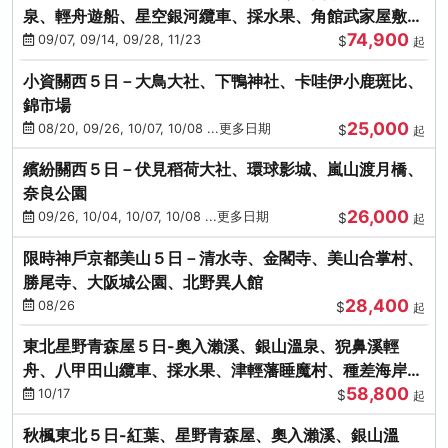
泉、輕舟遊船、星空銀河纜車、採水果、角館武家屋敷
74,900
(不進免稅店)(仙/青)
09/07, 09/14, 09/28, 11/23
$
起
小資關西５日－大鳥大社、下鴨神社、卡哇伊小鹿斑比、
錦市場
25,000
08/20, 09/26, 10/07, 10/08 ...更多日期
$
起
繽紛關西５日－伏見稻荷大社、環球影城、嵐山渡月橋、
奈良公園
26,000
09/26, 10/04, 10/07, 10/08 ...更多日期
$
起
限時神戶京都美山５日－清水寺、金閣寺、美山合掌村、
勝尾寺、大阪城公園、北野異人館
28,400
08/26
$
起
東北星野青森屋５日-奧入瀨溪、銀山溫泉、猊鼻溪輕
舟、八甲田山纜車、採水果、津輕藩睡魔村、種差海岸
58,800
(不進免稅店)
10/17
$
起
秋楓東北５日-紅葉、星野青森屋、奧入瀨溪、銀山溫