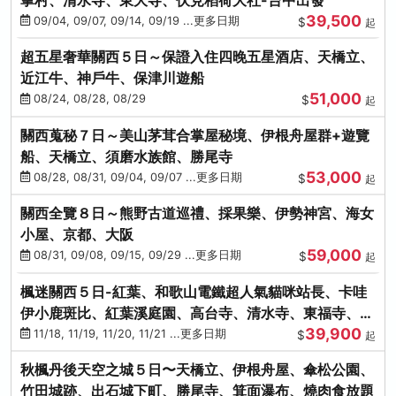
39,500
09/04, 09/07, 09/14, 09/19 ...更多日期
$
起
超五星奢華關西５日～保證入住四晚五星酒店、天橋立、
近江牛、神戶牛、保津川遊船
51,000
08/24, 08/28, 08/29
$
起
關西蒐秘７日～美山茅茸合掌屋秘境、伊根舟屋群+遊覽
船、天橋立、須磨水族館、勝尾寺
53,000
08/28, 08/31, 09/04, 09/07 ...更多日期
$
起
關西全覽８日～熊野古道巡禮、採果樂、伊勢神宮、海女
小屋、京都、大阪
59,000
08/31, 09/08, 09/15, 09/29 ...更多日期
$
起
楓迷關西５日-紅葉、和歌山電鐵超人氣貓咪站長、卡哇
伊小鹿斑比、紅葉溪庭園、高台寺、清水寺、東福寺、伊
39,900
勢龍蝦+和牛
11/18, 11/19, 11/20, 11/21 ...更多日期
$
起
秋楓丹後天空之城５日〜天橋立、伊根舟屋、傘松公園、
竹田城跡、出石城下町、勝尾寺、箕面瀑布、燒肉食放題