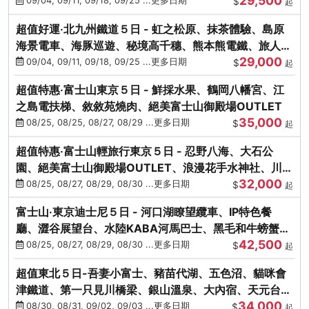
29,500
本熊-台中出發
09/04, 09/11, 09/18, 09/25 ...更多日期
$
起
超值好運‧北九州鐵道５日 - 虹之松原、抹茶體驗、島原
海景電車、海豚巡遊、秘境高千穗、熊本熊電鐵、旅人觀
29,000
光列車-台中出發
09/04, 09/11, 09/18, 09/25 ...更多日期
$
起
超值特惠‧富士山東京５日 - 鮮採水果、鶴岡八幡宮、江
之島電扶梯、敘敘苑燒肉、絕美富士山御殿場OUTLET
35,000
08/25, 08/25, 08/27, 08/29 ...更多日期
$
起
超值特惠‧富士山輕旅行東京５日 - 忍野八海、大石公
園、絕美富士山御殿場OUTLET、浪漫花手水神社、川越
32,000
小江戶
08/25, 08/27, 08/29, 08/30 ...更多日期
$
起
富士山‧東京迪士尼５日 - 河口湖瞭望纜車、IP特色餐
廳、澀谷展望台、水陸KABA河馬巴士、黑毛和牛螃蟹美
42,500
饌、季節採果
08/25, 08/27, 08/29, 08/30 ...更多日期
$
起
超值東北５日-吾妻小富士、豬苗代湖、五色沼、貓咪會
津鐵道、第一只見川橋梁、銀山溫泉、大內宿、天元台高
34,000
原纜車
08/30, 08/31, 09/02, 09/03 ...更多日期
$
起