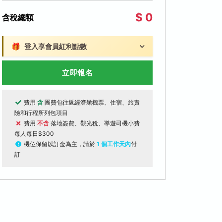
$ 0
含稅總額
🎁
登入享會員紅利點數
立即報名
費用
含
團費包往返經濟艙機票、住宿、旅責
險和行程所列包項目
費用
不含
落地簽費、觀光稅、導遊司機小費
每人每日$300
機位保留以訂金為主，請於
1 個工作天內
付
訂