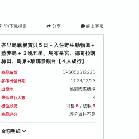
列印/下載檔案
分享
線上客服
峇里島親親寶貝５日－入住野生動物園＋
藍夢島＋２晚五星、烏布皇宮、德哥拉朗
梯田、鳥巢+玻璃景觀台【４人成行】
DPS05261223D
商品編號
2026/12/23
參考出發日期
桃園國際機場
出發地
2027/01/02 (六)
2027/01/04 (一)
2027/01/06 
4
最低成行人數
可售名額: 6
可售名額: 6
可售名額: 6
可售
6
/ 總數
6
機位狀況
售價: NT$ 46,800
售價: NT$ 46,800
售價: NT$ 46,80
評分資料不足
商品評分
金額明細