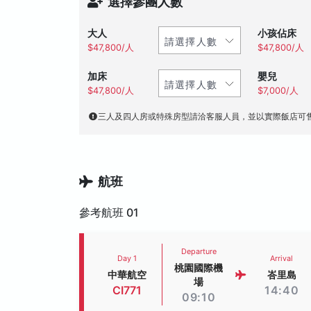
選擇參團人數
大人
小孩佔床
$47,800/人
$47,800/人
加床
嬰兒
$47,800/人
$7,000/人
三人及四人房或特殊房型請洽客服人員，並以實際飯店可
航班
參考航班 01
Departure
Day 1
Arrival
桃園國際機
中華航空
峇里島
場
CI771
14:40
09:10