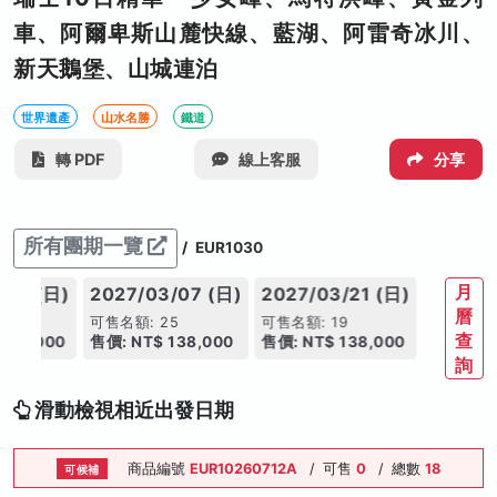
車、阿爾卑斯山麓快線、藍湖、阿雷奇冰川、
新天鵝堡、山城連泊
世界遺產
山水名勝
鐵道
轉 PDF
線上客服
分享
所有團期一覽
/
EUR1030
月
/21 (日)
2027/03/07 (日)
2027/03/21 (日)
曆
5
可售名額: 25
可售名額: 19
查
136,000
售價: NT$ 138,000
售價: NT$ 138,000
詢
滑動檢視相近出發日期
商品編號
EUR10260712A
/
可售
0
/
總數
18
可候補