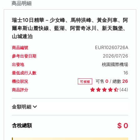
商品明細
瑞士10日精華－少女峰、馬特洪峰、黃金列車、阿
爾卑斯山麓快線、藍湖、阿雷奇冰川、新天鵝堡、
山城連泊
EUR10260726A
商品編號
2026/07/26
參考出發日期
桃園國際機場
出發地
16
最低成行人數
可售
0
/ 總數
26
機位狀況
可候補
(44)
商品評分
金額明細
$ 0
含稅總額