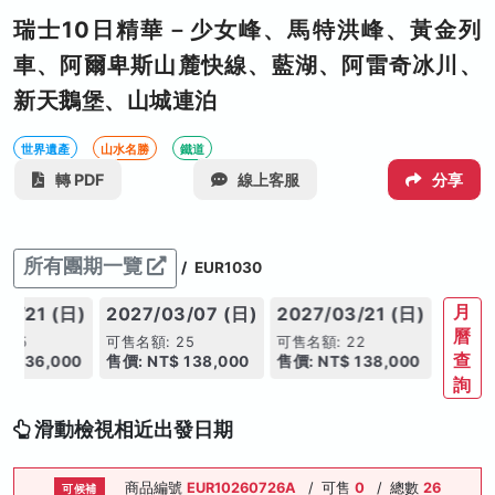
瑞士10日精華－少女峰、馬特洪峰、黃金列
車、阿爾卑斯山麓快線、藍湖、阿雷奇冰川、
新天鵝堡、山城連泊
世界遺產
山水名勝
鐵道
轉 PDF
線上客服
分享
所有團期一覽
/
EUR1030
月
02/21 (日)
2027/03/07 (日)
2027/03/21 (日)
曆
 25
可售名額: 25
可售名額: 22
查
$ 136,000
售價: NT$ 138,000
售價: NT$ 138,000
詢
滑動檢視相近出發日期
商品編號
EUR10260726A
/
可售
0
/
總數
26
可候補