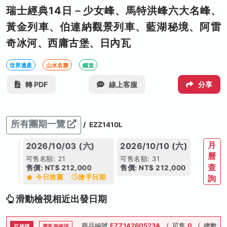
瑞士經典14日－少女峰、馬特洪峰六大名峰、
黃金列車、伯連納觀景列車、藍湖秘境、阿雷
奇冰河、西庸古堡、日內瓦
世界遺產
山水名勝
鐵道
轉 PDF
線上客服
分享
所有團期一覽
/
EZZ1410L
月
 (六)
2026/10/03 (六)
2026/10/10 (六)
曆
可售名額: 21
可售名額: 31
查
,000
售價: NT$ 212,000
售價: NT$ 212,000
今日推薦
搶手日期
詢
滑動檢視相近出發日期
商品編號
EZZ14260523A
/
可售
0
/
總數
可候補
需客服確認