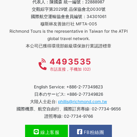
代表人：陳國森 統一編號：22888987
交觀綜字第2029號 品保協會北0030號
國際航空運輸協會會員編號：34301061
穆斯林友善旅行社 MFTA-005
Richmond Tours is the representative in Taiwan for the ATPI
global travel network.
本公司已獲得環境部銀級環保旅行業認證標章
4493535
市話直撥，手機加 (02)
English Service: +886-2-77349823
日本のサービス: +886-2-77349826
大陸人士赴台:
phillis@richmond.com.tw
國際機票、航空自由行、國際訂房專線: 02-7734-9656
證照專線: 02-7734-9766
線上客服
FB粉絲團