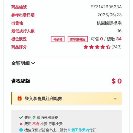
EZZ14260523A
商品編號
2026/05/23
參考出發日期
桃園國際機場
出發地
16
最低成行人數
可售
0
/ 總數
34
機位狀況
可候補
需客服確認
(743)
商品評分
金額明細
$ 0
含稅總額
🎁
登入享會員紅利點數
費用
含
國內外機場稅
費用
不含
小費,行李小費
機位保留以訂金為主，請於
5 個工作天內
付訂