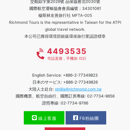
交觀綜字第2029號 品保協會北0030號
國際航空運輸協會會員編號：34301061
穆斯林友善旅行社 MFTA-005
Richmond Tours is the representative in Taiwan for the ATPI
global travel network.
本公司已獲得環境部銀級環保旅行業認證標章
4493535
市話直撥，手機加 (02)
English Service: +886-2-77349823
日本のサービス: +886-2-77349826
大陸人士赴台:
phillis@richmond.com.tw
國際機票、航空自由行、國際訂房專線: 02-7734-9656
證照專線: 02-7734-9766
線上客服
FB粉絲團