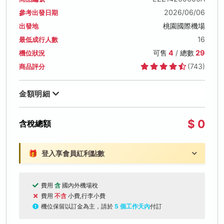
2026/06/06
參考出發日期
桃園國際機場
出發地
16
最低成行人數
可售
4
/ 總數
29
機位狀況
(743)
商品評分
金額明細
$ 0
含稅總額
🎁
登入享會員紅利點數
費用
含
國內外機場稅
費用
不含
小費,行李小費
機位保留以訂金為主，請於
5 個工作天內
付訂