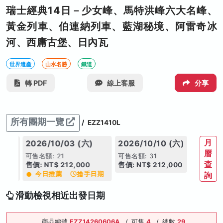
瑞士經典14日－少女峰、馬特洪峰六大名峰、
黃金列車、伯連納列車、藍湖秘境、阿雷奇冰
河、西庸古堡、日內瓦
世界遺產
山水名勝
鐵道
轉 PDF
線上客服
分享
所有團期一覽
/
EZZ1410L
月
 (六)
2026/10/03 (六)
2026/10/10 (六)
曆
可售名額: 21
可售名額: 31
查
,000
售價: NT$ 212,000
售價: NT$ 212,000
今日推薦
搶手日期
詢
滑動檢視相近出發日期
商品編號
EZZ14260606A
/
可售
4
/
總數
29