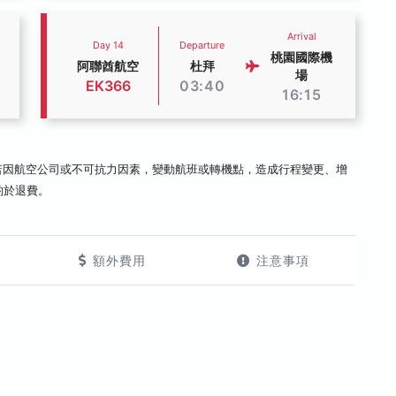
Arrival
Day 14
Departure
桃園國際機
阿聯酋航空
杜拜
場
EK366
03:40
16:15
若因航空公司或不可抗力因素，變動航班或轉機點，造成行程變更、增
酌於退費。
額外費用
注意事項