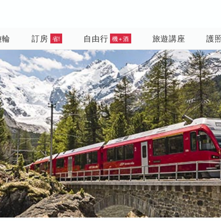
遊輪
訂房
自由行
旅遊講座
護
省!
機+酒