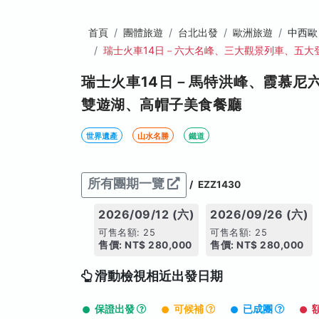
首頁
團體旅遊
台北出發
歐洲旅遊
中西歐
瑞士火車14日－六大名峰、三大觀景列車、五大
瑞士火車14日－馬特洪峰、霞慕尼
雙遊湖、高帽子美食餐廳
世界遺產
山水名勝
鐵道
所有團期一覽
/
EZZ1430
2026/09/12 (六)
2026/09/26 (六)
可售名額: 25
可售名額: 25
售價: NT$ 280,000
售價: NT$ 280,000
滑動檢視相近出發日期
保證出發
可候補
已成團