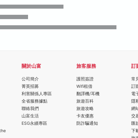
關於山富
旅客服務
訂
公司簡介
護照簽證
常
菁英招募
Wifi租借
訂
利害關係人專區
翻譯機/耳機
電
全省服務據點
旅遊百科
隱
聯絡我們
旅遊攻略
網
山富生活
卡友優惠
交
ESG永續專區
防詐騙通知
匯
the
下
旅