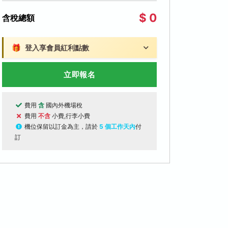
$ 0
含稅總額
🎁
登入享會員紅利點數
立即報名
費用
含
國內外機場稅
費用
不含
小費,行李小費
機位保留以訂金為主，請於
5 個工作天內
付
訂