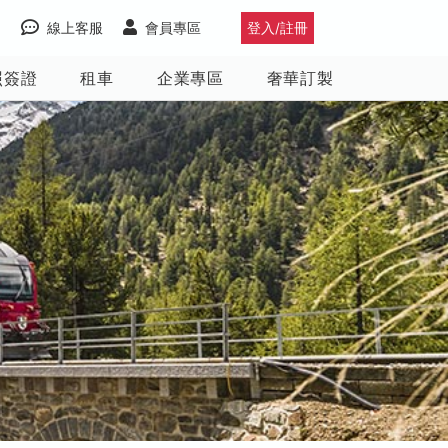
線上客服
會員專區
登入/註冊
照簽證
租車
企業專區
奢華訂製