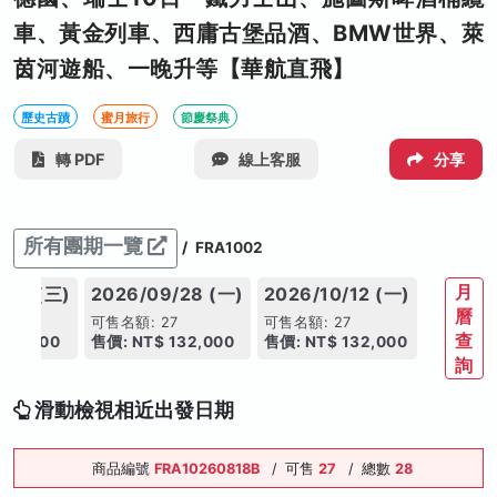
車、黃金列車、西庸古堡品酒、BMW世界、萊
茵河遊船、一晚升等【華航直飛】
歷史古蹟
蜜月旅行
節慶祭典
轉 PDF
線上客服
分享
所有團期一覽
/
FRA1002
月
/09 (三)
2026/09/28 (一)
2026/10/12 (一)
曆
7
可售名額: 27
可售名額: 27
查
133,000
售價: NT$ 132,000
售價: NT$ 132,000
詢
滑動檢視相近出發日期
商品編號
FRA10260818B
/
可售
27
/
總數
28