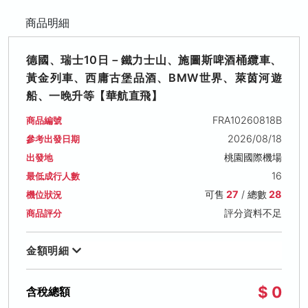
商品明細
德國、瑞士10日－鐵力士山、施圖斯啤酒桶纜車、
黃金列車、西庸古堡品酒、BMW世界、萊茵河遊
船、一晚升等【華航直飛】
FRA10260818B
商品編號
2026/08/18
參考出發日期
桃園國際機場
出發地
16
最低成行人數
可售
27
/ 總數
28
機位狀況
評分資料不足
商品評分
金額明細
$ 0
含稅總額