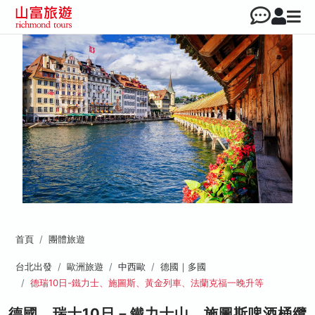
首頁
團體旅遊
台北出發
歐洲旅遊
中西歐
德國｜多國
德瑞10日-鐵力士、施圖斯、黃金列車、法蘭克福一晚升等
德國、瑞士10日－鐵力士山、施圖斯啤酒桶纜