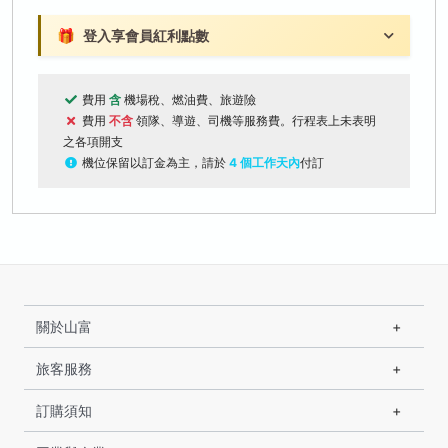
🎁
登入享會員紅利點數
費用
含
機場稅、燃油費、旅遊險
費用
不含
領隊、導遊、司機等服務費。行程表上未表明
之各項開支
機位保留以訂金為主，請於
4 個工作天內
付訂
關於山富
旅客服務
訂購須知