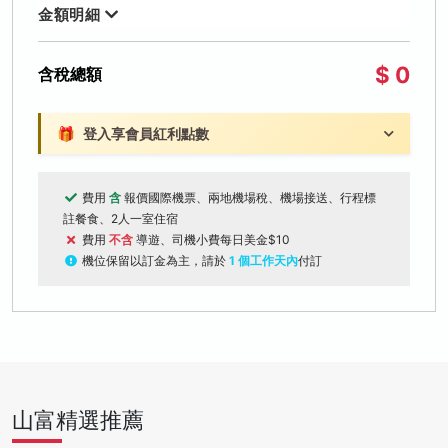
金額明細
$ 0
含稅總額
🎁
登入享會員紅利點數
費用
含
報價國際機票、兩地機場稅、機場接送、行程標
註餐食、2人一室住宿
費用
不含
導遊、司機小費每日美金$10
機位保留以訂金為主，請於
1 個工作天內
付訂
山富精選推薦