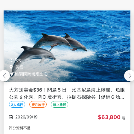
5天
美國
桃園國際機場出發
大方送美金$36！關島５日－比基尼島海上鞦韆、魚眼
公園文化秀、PIC 魔術秀、拉提石探險谷【促銷Ｇ艙、
２人成行】
2人成行
蜜月旅行
線上旅展
$63,800
2026/09/19
起
評分資料不足