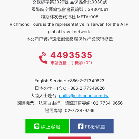
交觀綜字第2029號 品保協會北0030號
國際航空運輸協會會員編號：34301061
穆斯林友善旅行社 MFTA-005
Richmond Tours is the representative in Taiwan for the ATPI
global travel network.
本公司已獲得環境部銀級環保旅行業認證標章
4493535
市話直撥，手機加 (02)
English Service: +886-2-77349823
日本のサービス: +886-2-77349826
大陸人士赴台:
phillis@richmond.com.tw
國際機票、航空自由行、國際訂房專線: 02-7734-9656
證照專線: 02-7734-9766
線上客服
FB粉絲團