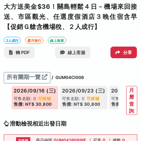
大方送美金$36！關島輕鬆４日－機場來回接
送、市區觀光、任選度假酒店３晚住宿含早
【促銷Ｇ艙含機場稅、２人成行】
2人成行
蜜月旅行
線上旅展
轉 PDF
線上客服
分享
所有團期一覽
/
GUM04CI006
月
(三)
2026/09/16 (三)
2026/09/23 (三)
2026/09/3
曆
補
可售名額: 0
可候補
可售名額: 0
可候補
可售名額: 0
可
查
0
售價: NT$ 30,800
售價: NT$ 30,800
售價: NT$ 30
詢
滑動檢視相近出發日期
商品編號
GUM04260916F
/
可售
0
/
總數
0
可候補