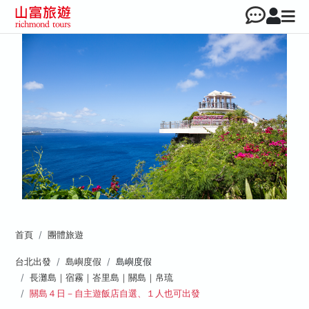
首頁
團體旅遊
台北出發
島嶼度假
島嶼度假
長灘島｜宿霧｜峇里島｜關島｜帛琉
關島４日－自主遊飯店自選、１人也可出發