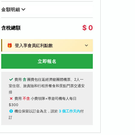
金額明細
$ 0
含稅總額
🎁
登入享會員紅利點數
立即報名
費用
含
團費包往返經濟艙團體機票、2人一
室住宿、旅責險和行程所餐食和景點門票交通安
排
費用
不含
小費領隊+導遊司機每人每日
$300
機位保留以訂金為主，請於
3 個工作天內
付
訂