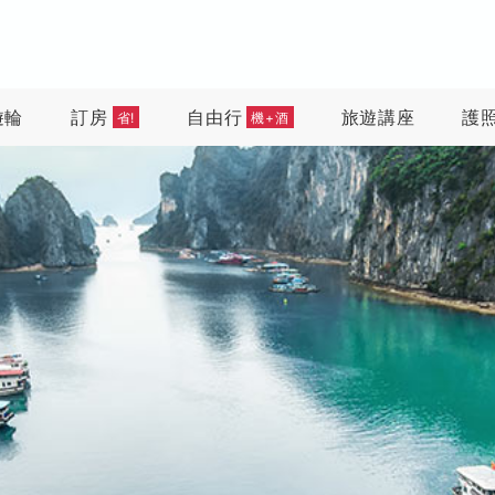
遊輪
訂房
自由行
旅遊講座
護
省!
機+酒