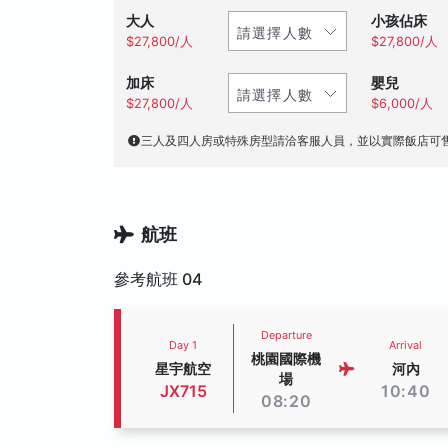
大人
小孩佔床
$27,800/人
$27,800/人
加床
嬰兒
$27,800/人
$6,000/人
三人及四人房或特殊房型請洽客服人員，並以實際飯店可
航班
參考航班 04
Departure
Day 1
Arrival
桃園國際機
星宇航空
河內
場
JX715
10:40
08:20