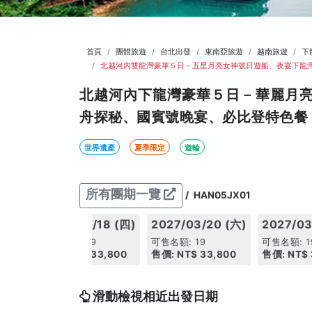
首頁
團體旅遊
台北出發
東南亞旅遊
越南旅遊
下
北越河內雙龍灣豪華５日－五星月亮女神號日遊船、夜宴下龍
北越河內下龍灣豪華５日－華麗月
舟探秘、國賓號晚宴、必比登特色餐 
世界遺產
夏季限定
遊輪
所有團期一覽
/
HAN05JX01
1 (四)
2027/03/18 (四)
2027/03/20 (六)
2027/03
可售名額: 19
可售名額: 19
可售名額: 1
,800
售價: NT$ 33,800
售價: NT$ 33,800
售價: NT$ 
滑動檢視相近出發日期