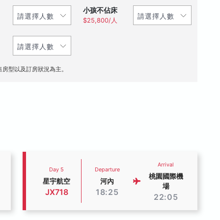
小孩不佔床
$25,800/人
售房型以及訂房狀況為主。
Arrival
Day 5
Departure
桃園國際機
星宇航空
河內
場
JX718
18:25
22:05