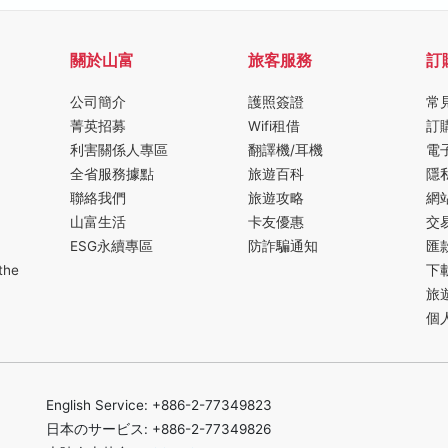
關於山富
旅客服務
訂
公司簡介
護照簽證
常
菁英招募
Wifi租借
訂
利害關係人專區
翻譯機/耳機
電
全省服務據點
旅遊百科
隱
聯絡我們
旅遊攻略
網
山富生活
卡友優惠
交
ESG永續專區
防詐騙通知
匯
the
下
旅
個
English Service: +886-2-77349823
日本のサービス: +886-2-77349826