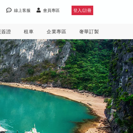
線上客服
會員專區
登入/註冊
照簽證
租車
企業專區
奢華訂製