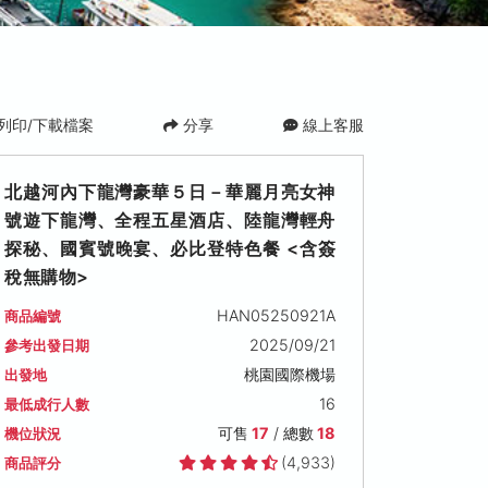
列印/下載檔案
分享
線上客服
北越河內下龍灣豪華５日－華麗月亮女神
號遊下龍灣、全程五星酒店、陸龍灣輕舟
探秘、國賓號晚宴、必比登特色餐 <含簽
稅無購物>
HAN05250921A
商品編號
2025/09/21
參考出發日期
桃園國際機場
出發地
16
最低成行人數
可售
17
/ 總數
18
機位狀況
(4,933)
商品評分