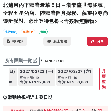
北越河內下龍灣豪華５日－潮奢盛世海豚號、
全程五星酒店、陸龍灣輕舟探秘、薩奎拉尊尚
遊艇派對、必比登特色餐 <含簽稅無購物>
世界遺產
夏季限定
遊輪
轉 PDF
線上客服
分享
所有團期一覽
/
HAN05JX01
月
/21 (日)
2027/03/22 (一)
2027/03/27 (六)
曆
9
可售名額: 19
可售名額: 19
查
32,800
售價: NT$ 32,800
售價: NT$ 33,800
詢
滑動檢視相近出發日期
商品編號
HAN05260427J
/
可售
0
/
總數
23
需客服確認