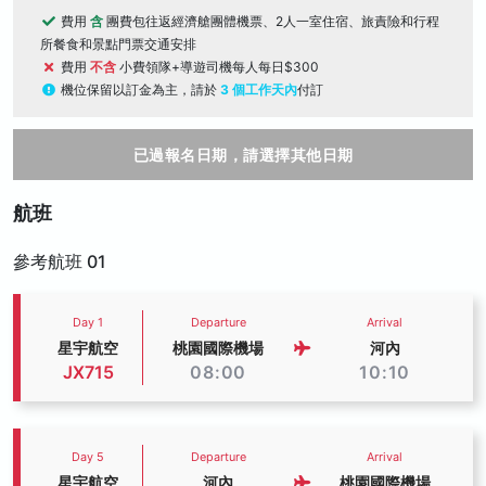
費用
含
團費包往返經濟艙團體機票、2人一室住宿、旅責險和行程
所餐食和景點門票交通安排
費用
不含
小費領隊+導遊司機每人每日$300
機位保留以訂金為主，請於
3 個工作天內
付訂
已過報名日期，請選擇其他日期
航班
參考航班 01
Day 1
Departure
Arrival
星宇航空
桃園國際機場
河內
JX715
08:00
10:10
Day 5
Departure
Arrival
星宇航空
河內
桃園國際機場