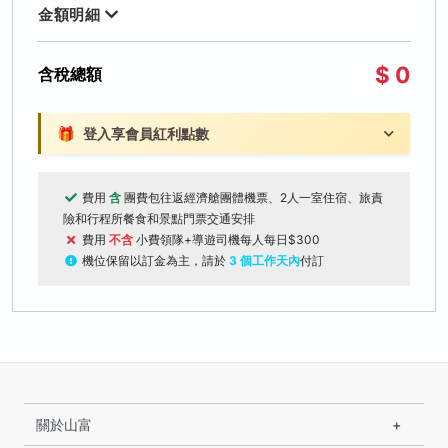
金額明細
$ 0
含稅總額
🎁
登入享會員紅利點數
費用
含
團費包往返經濟艙團體機票、2人一室住宿、旅責
險和行程所餐食和景點門票交通安排
費用
不含
小費領隊+導遊司機每人每日$300
機位保留以訂金為主，請於
3 個工作天內
付訂
關於山富