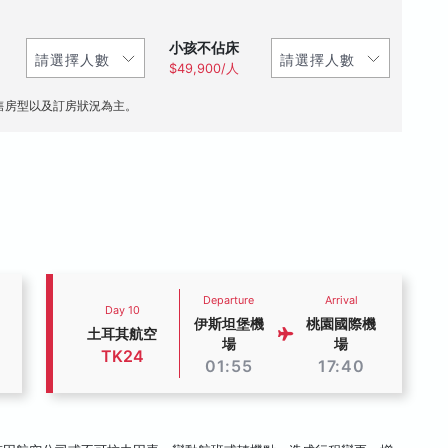
小孩不佔床
$49,900/人
售房型以及訂房狀況為主。
Departure
Arrival
Day 10
伊斯坦堡機
桃園國際機
土耳其航空
場
場
TK24
01:55
17:40