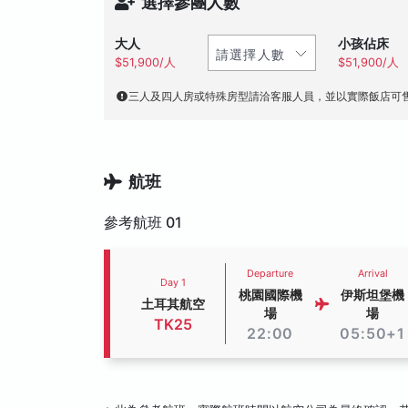
選擇參團人數
大人
小孩佔床
$51,900/人
$51,900/人
三人及四人房或特殊房型請洽客服人員，並以實際飯店可
航班
參考航班 01
Departure
Arrival
Day 1
桃園國際機
伊斯坦堡機
土耳其航空
場
場
TK25
22:00
05:50+1