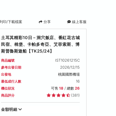
列印/下載檔案
分享
線上客服
土耳其精彩10日－洞穴飯店、番紅花古城
民宿、棉堡、卡帕多奇亞、艾菲索斯、博
斯普魯斯遊船【TK25/24】
IST10261215C
商品編號
2026/12/15
參考出發日期
桃園國際機場
出發地
2027/01/09 (六)
2027/01/13 (三)
2027/01/16 (
16
最低成行人數
可售名額: 18
可售名額: 18
可售名額: 18
可售
18
/ 總數
26
機位狀況
售價: NT$ 51,900
售價: NT$ 51,900
售價: NT$ 51,90
(381)
商品評分
金額明細