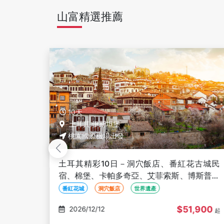
山富精選推薦
10天
土耳其 伊斯坦堡
桃園國際機場出發
紅花古城民
土耳其單飛10日－6大世界遺產、洞穴頂級
、博斯普魯
店連泊、酒莊品酒、番紅花城鄂圖曼民宿、
年加泰土丘【TK25/24】
品酒體驗
洞穴飯店
世界遺產
51,900
$69,900
2026/12/15
起