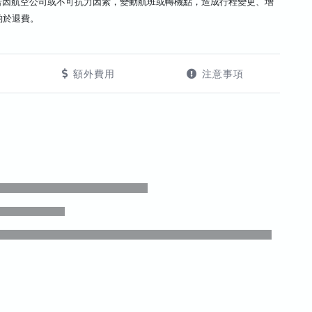
若因航空公司或不可抗力因素，變動航班或轉機點，造成行程變更、增
酌於退費。
額外費用
注意事項