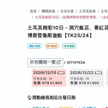
首頁
團體旅遊
台北出發
土耳其旅遊
土耳
土耳其精彩10日－直飛伊斯坦堡歷史雙夜，一次
土耳其精彩10日－洞穴飯店、番紅
博斯普魯斯遊船【TK25/24】
番紅花城
洞穴飯店
世界遺產
所有團期一覽
/
IST10TK3A
026/12/12 (六)
2026/12/15 (二)
2026/12/22 (二)
售名額: 18
可售名額: 18
可售名額: 18
價: NT$ 51,900
售價: NT$ 51,900
售價: NT$ 51,900
滑動檢視相近出發日期