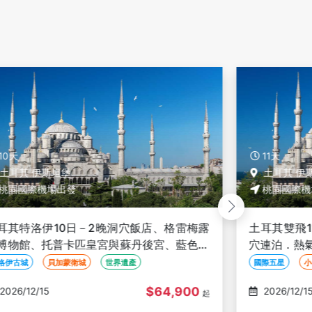
11天
11天
土耳其 伊斯坦堡
土耳其 
桃園國際機場出發
桃園國際
土耳其雙飛11日｜早鳥享優惠．7晚五星．洞
土耳其單
穴連泊．熱氣球飛行．小番紅花城．聖索菲亞
宮．地下
清真寺．雙皇宮【TK25/24】
森林之都伯
國際五星
小番紅花城
含熱氣球
國際五星
$93,900
2026/12/15
2026/12
起