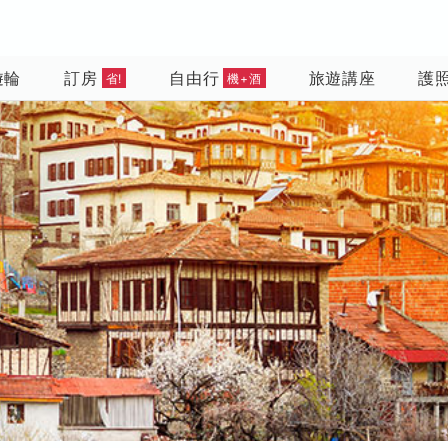
遊輪
訂房
自由行
旅遊講座
護
省!
機+酒