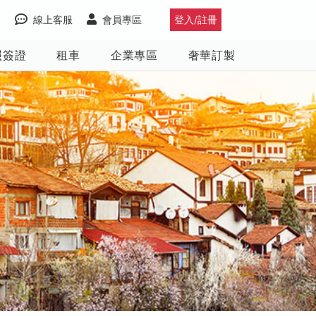
線上客服
會員專區
登入/註冊
照簽證
租車
企業專區
奢華訂製