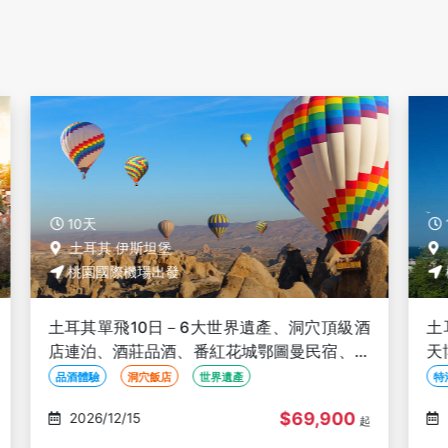
10天
土耳其 伊斯坦堡
桃園國際機場出發
酒
土耳其特洛伊10日－2晚洞穴飯店、格雷梅露
萬
天博物館、托普卡匹皇宮與蘇丹後宮、藍色清
真寺、地下水宮殿【TK25/24】
特洛伊古城
貝加蒙衛城
世界遺產
$64,900
2026/12/15
起
起