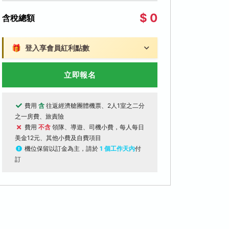
$ 0
含稅總額
🎁
登入享會員紅利點數
立即報名
費用
含
往返經濟艙團體機票、2人1室之二分
之一房費、旅責險
費用
不含
領隊、導遊、司機小費，每人每日
美金12元、其他小費及自費項目
機位保留以訂金為主，請於
1 個工作天內
付
訂