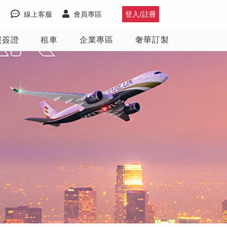
線上客服
會員專區
登入/註冊
照簽證
租車
企業專區
奢華訂製