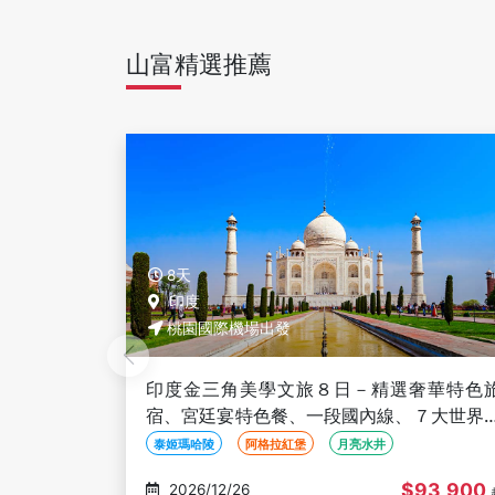
山富精選推薦
8天
印度
桃園國際機場出發
印度金三角美學文旅８日－精選奢華特色
宿、宮廷宴特色餐、一段國內線、７大世界
產、自然遺產國家公園、長榮直飛
泰姬瑪哈陵
阿格拉紅堡
月亮水井
$93,900
2026/12/26