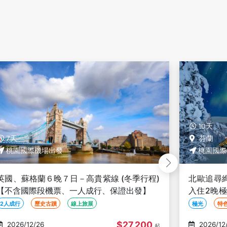
10天
7天
芬蘭
桃園國際機場出發
桃園國際
英國、蘇格蘭６晚７日－高貴紫線 (冬季行程)
北歐追尋
【不含國際段機票、一人成行、保證出發】
入住2晚
狩獵【新
2人成行
歷史古蹟
線上旅展
極光
特
$27,200
2026/12/26
2026/12
起