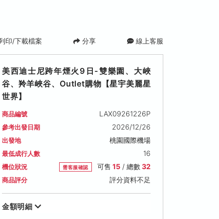
列印/下載檔案
分享
線上客服
美西迪士尼跨年煙火9日-雙樂園、大峽
谷、羚羊峽谷、Outlet購物【星宇美麗星
世界】
LAX09261226P
商品編號
2026/12/26
參考出發日期
桃園國際機場
出發地
16
最低成行人數
可售
15
/ 總數
32
機位狀況
需客服確認
評分資料不足
商品評分
金額明細