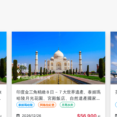
8天
印度
桃園國際機場出發
旅
印度金三角精緻８日－７大世界遺產、泰姬瑪
遺
哈陵月光花園、宮殿飯店、自然遺產國家公
園、月亮水井、粉紅城市琥珀堡、長榮直飛
泰姬瑪哈陵
阿格拉紅堡
月亮水井
$56,900
2026/12/26
起
起