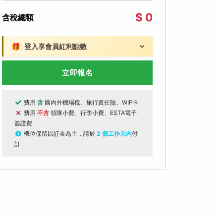
$ 0
含稅總額
🎁
登入享會員紅利點數
立即報名
費用
含
國內外機場稅、旅行責任險、WIF卡
費用
不含
領隊小費、行李小費、ESTA電子
簽證費
機位保留以訂金為主，請於
2 個工作天內
付
訂