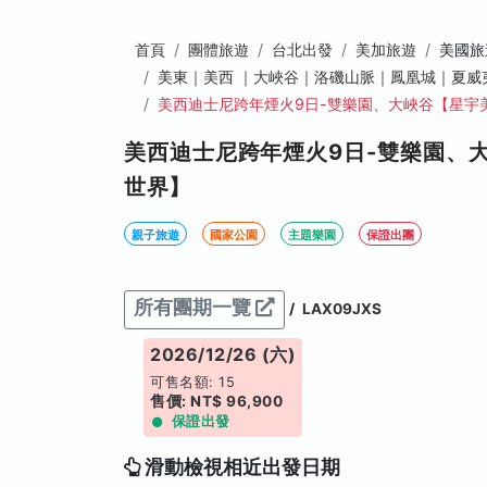
首頁
團體旅遊
台北出發
美加旅遊
美國旅
美東｜美西 ｜大峽谷｜洛磯山脈｜鳳凰城｜夏威
美西迪士尼跨年煙火9日-雙樂園、大峽谷【星宇
美西迪士尼跨年煙火9日-雙樂園、大
世界】
親子旅遊
國家公園
主題樂園
保證出團
所有團期一覽
/
LAX09JXS
2026/12/26 (六)
可售名額: 15
售價: NT$ 96,900
保證出發
滑動檢視相近出發日期