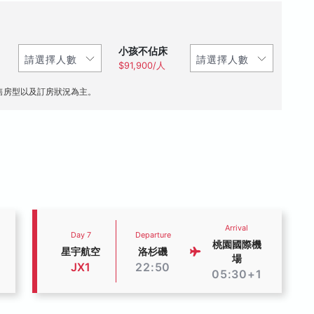
小孩不佔床
$91,900/人
售房型以及訂房狀況為主。
Arrival
Day 7
Departure
桃園國際機
星宇航空
洛杉磯
場
JX1
22:50
05:30+1