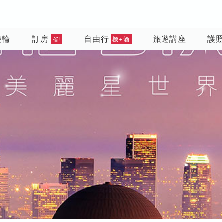
遊輪
訂房
自由行
旅遊講座
護
省!
機+酒