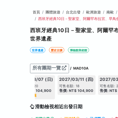
首頁
團體旅遊
台北出發
歐洲旅遊
南歐
西班牙經典10日－聖家堂、阿爾罕布拉宮、早鳥
西班牙經典10日－聖家堂、阿爾罕
世界遺產
世界遺產
歷史古蹟
博物館美術館
所有團期一覽
/
MAD10A
4 (四)
2027/03/07 (日)
2027/03/11 (四)
2027/03
可售名額: 20
可售名額: 18
可售名額: 
4,900
售價: NT$ 104,900
售價: NT$ 104,900
售價: NT$ 
今日推薦
滑動檢視相近出發日期