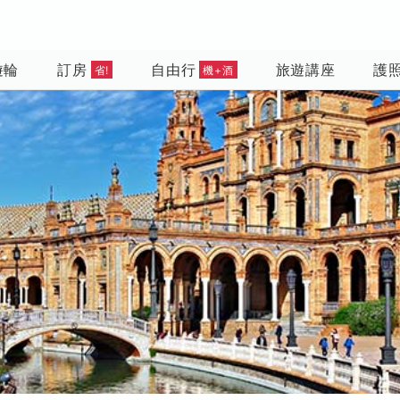
遊輪
訂房
自由行
旅遊講座
護
省!
機+酒