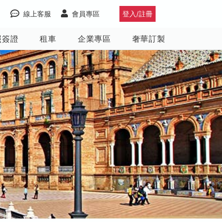
線上客服
會員專區
登入/註冊
照簽證
租車
企業專區
奢華訂製