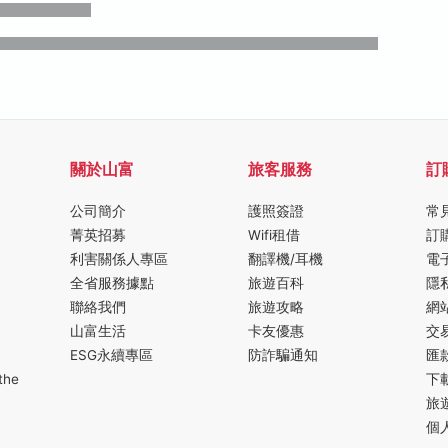
關於山富
旅客服務
訂
公司簡介
護照簽證
常
菁英招募
Wifi租借
訂
利害關係人專區
翻譯機/耳機
電
全省服務據點
旅遊百科
隱
聯絡我們
旅遊攻略
網
山富生活
卡友優惠
交
ESG永續專區
防詐騙通知
匯
the
下
旅
個