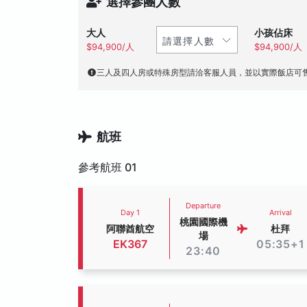
選擇參團人數
大人
小孩佔床
$94,900/人
$94,900/人
三人及四人房或特殊房型請洽客服人員，並以實際飯店可
航班
參考航班 01
Departure
Day 1
Arrival
桃園國際機
阿聯酋航空
杜拜
場
EK367
05:35+1
23:40