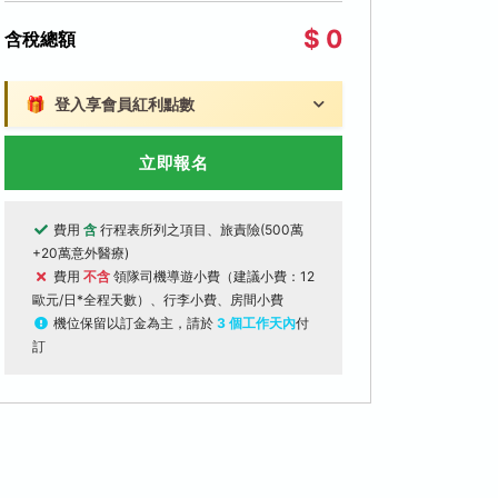
$ 0
含稅總額
🎁
登入享會員紅利點數
立即報名
費用
含
行程表所列之項目、旅責險(500萬
+20萬意外醫療)
費用
不含
領隊司機導遊小費（建議小費：12
歐元/日*全程天數）、行李小費、房間小費
機位保留以訂金為主，請於
3 個工作天內
付
訂