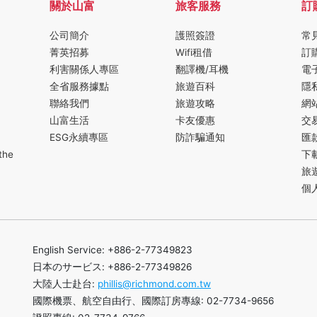
關於山富
旅客服務
訂
公司簡介
護照簽證
常
菁英招募
Wifi租借
訂
利害關係人專區
翻譯機/耳機
電
全省服務據點
旅遊百科
隱
聯絡我們
旅遊攻略
網
山富生活
卡友優惠
交
ESG永續專區
防詐騙通知
匯
the
下
旅
個
English Service: +886-2-77349823
日本のサービス: +886-2-77349826
大陸人士赴台:
phillis@richmond.com.tw
國際機票、航空自由行、國際訂房專線: 02-7734-9656