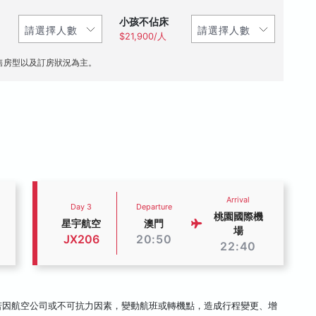
小孩不佔床
$21,900/人
售房型以及訂房狀況為主。
Arrival
Day 3
Departure
桃園國際機
星宇航空
澳門
場
JX206
20:50
22:40
若因航空公司或不可抗力因素，變動航班或轉機點，造成行程變更、增