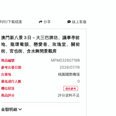
列印/下載檔案
分享
線上客服
澳門新八景３日－大三巴牌坊、議事亭前
地、龍環葡韻、戀愛巷、玫瑰堂、關前
街、官也街、含水舞間景觀席
MFM03260719B
商品編號
2026/07/19
參考出發日期
桃園國際機場
出發地
0
最低成行人數
機位狀況
僅供參考
評分資料不足
商品評分
金額明細