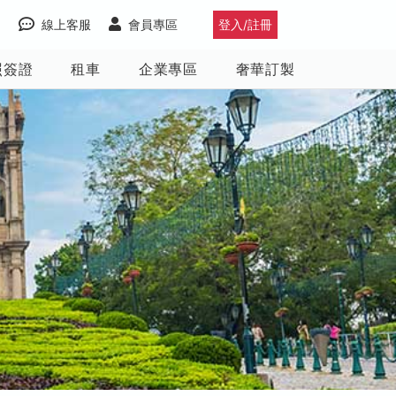
線上客服
會員專區
登入/註冊
照簽證
租車
企業專區
奢華訂製