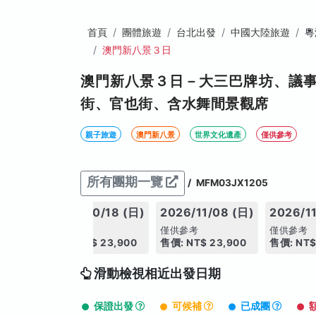
首頁
團體旅遊
台北出發
中國大陸旅遊
粵
澳門新八景３日
澳門新八景３日－大三巴牌坊、議
街、官也街、含水舞間景觀席
親子旅遊
澳門新八景
世界文化遺產
僅供參考
所有團期一覽
/
MFM03JX1205
04 (日)
2026/10/18 (日)
2026/11/08 (日)
2026/11
僅供參考
僅供參考
僅供參考
3,900
售價: NT$ 23,900
售價: NT$ 23,900
售價: NT$
滑動檢視相近出發日期
保證出發
可候補
已成團