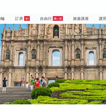
遊輪
訂房
自由行
旅遊講座
護
省!
機+酒