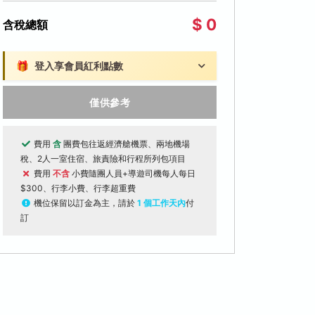
$ 0
含稅總額
🎁
登入享會員紅利點數
僅供參考
費用
含
團費包往返經濟艙機票、兩地機場
稅、2人一室住宿、旅責險和行程所列包項目
費用
不含
小費隨團人員+導遊司機每人每日
$300、行李小費、行李超重費
機位保留以訂金為主，請於
1 個工作天內
付
訂