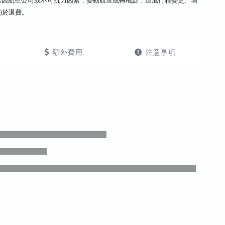
若因航空公司或不可抗力因素，變動航班或轉機點，造成行程變更、增
酌於退費。
額外費用
注意事項