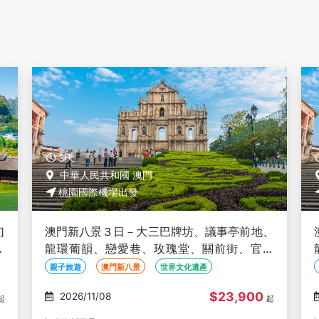
3天
中華人民共和國 澳門
桃園國際機場出發
、
澳門新八景３日－大三巴牌坊、議事亭前地、
也
龍環葡韻、戀愛巷、玫瑰堂、關前街、官也
街、含水舞間景觀席
親子旅遊
澳門新八景
世界文化遺產
$23,900
2026/11/22
起
起