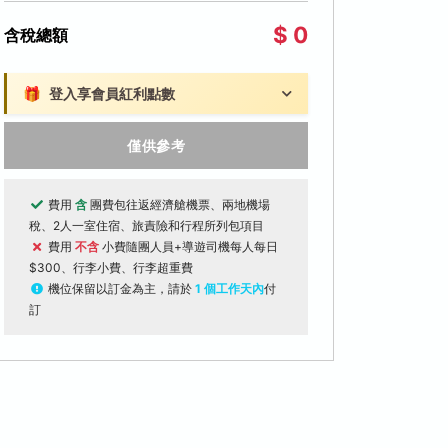
$ 0
含稅總額
🎁
登入享會員紅利點數
僅供參考
費用
含
團費包往返經濟艙機票、兩地機場
稅、2人一室住宿、旅責險和行程所列包項目
費用
不含
小費隨團人員+導遊司機每人每日
$300、行李小費、行李超重費
機位保留以訂金為主，請於
1 個工作天內
付
訂