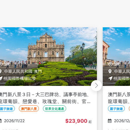
3天
3天
中華人民共和國 澳門
中華人民
桃園國際機場出發
桃園國際
澳門新八景３日－大三巴牌坊、議事亭前地、
澳門新八
龍環葡韻、戀愛巷、玫瑰堂、關前街、官也
龍環葡韻
街、含水舞間景觀席
街、含水
親子旅遊
澳門新八景
世界文化遺產
親子旅遊
$23,900
2026/12/06
2026/12
起