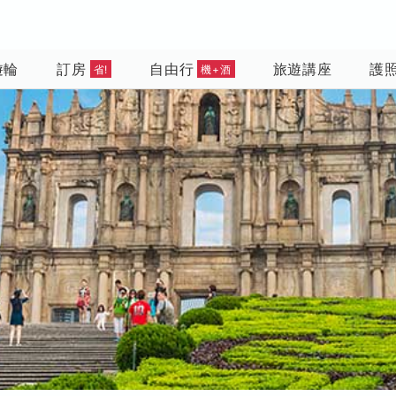
遊輪
訂房
自由行
旅遊講座
護
省!
機+酒