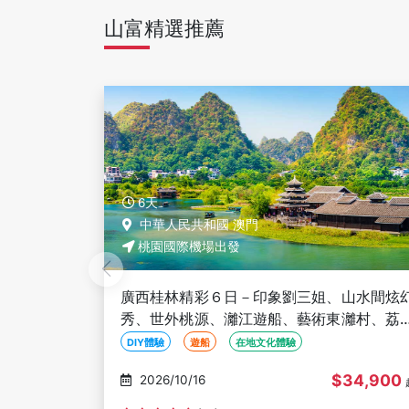
山富精選推薦
3天
中華人民共和國 澳門
桃園國際機場出發
山水間炫幻
澳門新八景３日－大三巴牌坊、議事亭前地
灕村、荔江
龍環葡韻、戀愛巷、玫瑰堂、關前街、官
)
街、含水舞間景觀席
親子旅遊
澳門新八景
世界文化遺產
34,900
$23,900
2026/11/08
起