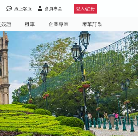
線上客服
會員專區
登入/註冊
照簽證
租車
企業專區
奢華訂製