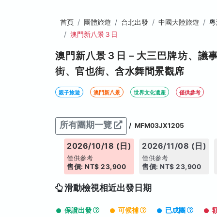
首頁
團體旅遊
台北出發
中國大陸旅遊
粵
澳門新八景３日
澳門新八景３日－大三巴牌坊、議
街、官也街、含水舞間景觀席
親子旅遊
澳門新八景
世界文化遺產
僅供參考
所有團期一覽
/
MFM03JX1205
26/10/04 (日)
2026/10/18 (日)
2026/11/08 (日)
供參考
僅供參考
僅供參考
: NT$ 23,900
售價: NT$ 23,900
售價: NT$ 23,900
滑動檢視相近出發日期
保證出發
可候補
已成團