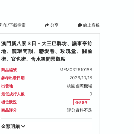
列印/下載檔案
分享
線上客服
澳門新八景３日－大三巴牌坊、議事亭前
地、龍環葡韻、戀愛巷、玫瑰堂、關前
街、官也街、含水舞間景觀席
MFM03261018B
商品編號
2026/10/18
參考出發日期
桃園國際機場
出發地
0
最低成行人數
機位狀況
僅供參考
評分資料不足
商品評分
金額明細