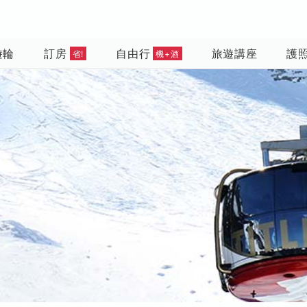
遊輪
訂房
自由行
旅遊講座
護
省!
機+酒