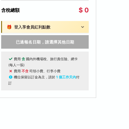
$ 0
含稅總額
🎁
登入享會員紅利點數
已過報名日期，請選擇其他日期
費用
含
國內外機場稅、旅行責任險、網卡
(每人一張)
費用
不含
司領小費、行李小費
機位保留以訂金為主，請於
1 個工作天內
付
訂