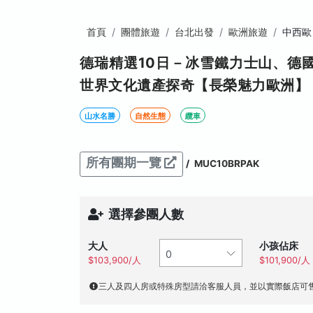
首頁
團體旅遊
台北出發
歐洲旅遊
中西歐
德瑞精選10日－冰雪鐵力士山、德
世界文化遺產探奇【長榮魅力歐洲】
山水名勝
自然生態
纜車
所有團期一覽
/
MUC10BRPAK
選擇參團人數
大人
小孩佔床
$103,900/人
$101,900/人
三人及四人房或特殊房型請洽客服人員，並以實際飯店可