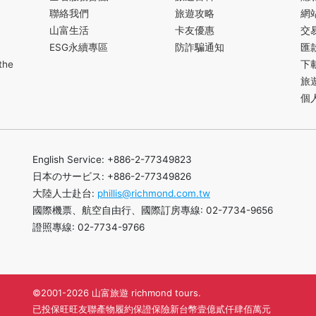
聯絡我們
旅遊攻略
網
山富生活
卡友優惠
交
ESG永續專區
防詐騙通知
匯
the
下
旅
個
English Service: +886-2-77349823
日本のサービス: +886-2-77349826
大陸人士赴台:
phillis@richmond.com.tw
國際機票、航空自由行、國際訂房專線: 02-7734-9656
證照專線: 02-7734-9766
©2001-2026 山富旅遊 richmond tours.
已投保旺旺友聯產物履約保證保險新台幣壹億貳仟肆佰萬元