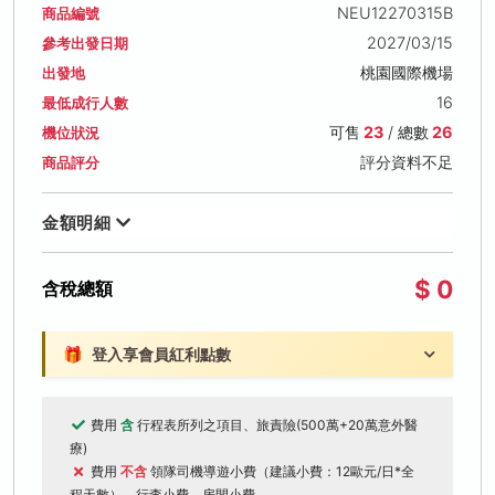
NEU12270315B
商品編號
2027/03/15
參考出發日期
桃園國際機場
出發地
16
最低成行人數
可售
23
/ 總數
26
機位狀況
評分資料不足
商品評分
金額明細
$ 0
含稅總額
🎁
登入享會員紅利點數
費用
含
行程表所列之項目、旅責險(500萬+20萬意外醫
療)
費用
不含
領隊司機導遊小費（建議小費：12歐元/日*全
程天數）、行李小費、房間小費