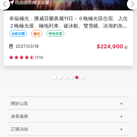
桃園國際機場出發
幸福極光．挪威芬蘭典藏11日－６晚極光區住宿、入住
２晚極光屋、極地列車、破冰船、雙雪橇、冰湖釣魚、
２次夜追極光
自然生態
極光
特色住宿
$224,900
2027/03/18
起
(216)
關於山富
旅客服務
訂購須知