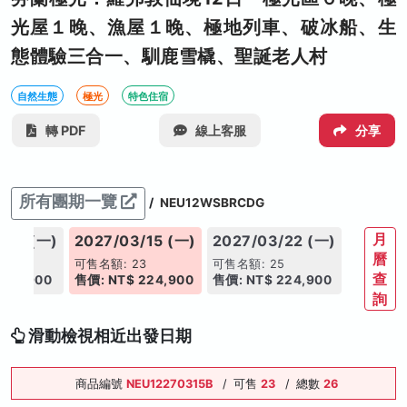
光屋１晚、漁屋１晚、極地列車、破冰船、生
態體驗三合一、馴鹿雪橇、聖誕老人村
自然生態
極光
特色住宿
轉 PDF
線上客服
分享
所有團期一覽
/
NEU12WSBRCDG
月
/08 (一)
2027/03/15 (一)
2027/03/22 (一)
曆
5
可售名額: 23
可售名額: 25
查
224,900
售價: NT$ 224,900
售價: NT$ 224,900
詢
滑動檢視相近出發日期
商品編號
NEU12270315B
/
可售
23
/
總數
26