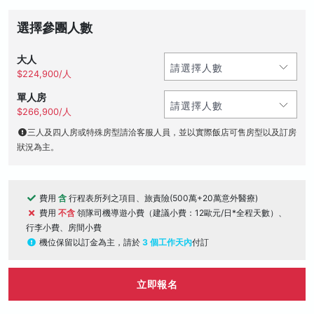
選擇參團人數
大人
$224,900/人
單人房
$266,900/人
三人及四人房或特殊房型請洽客服人員，並以實際飯店可售房型以及訂房
狀況為主。
費用
含
行程表所列之項目、旅責險(500萬+20萬意外醫療)
費用
不含
領隊司機導遊小費（建議小費：12歐元/日*全程天數）、
行李小費、房間小費
機位保留以訂金為主，請於
3 個工作天內
付訂
立即報名