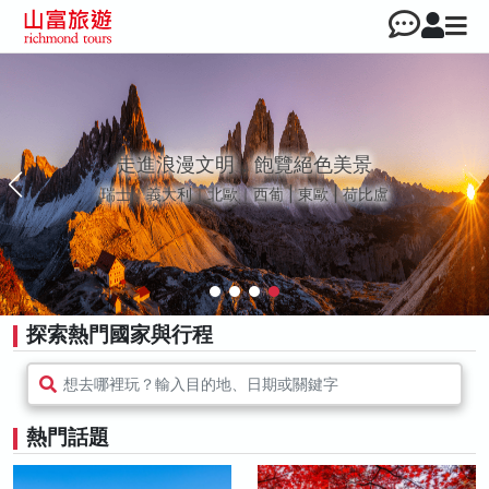
走進浪漫文明，飽覽絕色美景
瑞士｜義大利｜北歐｜西葡 | 東歐 | 荷比盧
探索熱門國家與行程
想去哪裡玩？輸入目的地、日期或關鍵字
熱門話題