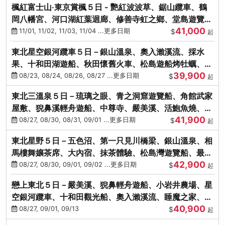
楓紅富士山‧東京賞楓５日 - 艷紅波波草、鋸山纜車、鶴
岡八幡宮、河口湖紅葉迴廊、修善寺虹之鄉、堂島遊覽
41,000
船、熱海梅園
11/01, 11/02, 11/03, 11/04 ...更多日期
$
起
東北星空銀河纜車５日－銀山溫泉、奧入瀨溪流、採水
果、十和田湖遊船、秋田懷舊火車、松島遊船烤牡蠣、嚴
39,900
美溪、螃蟹本家
08/23, 08/24, 08/26, 08/27 ...更多日期
$
起
東北三溫泉５日－琉璃之眼、青之洞窟遊覽船、角館武家
屋敷、猊鼻溪輕舟遊船、中尊寺、嚴美溪、活鮑魚燒、烤
41,900
牡蠣、握壽司體驗
08/27, 08/30, 08/31, 09/01 ...更多日期
$
起
東北星野５日－五色沼、第一只見川橋梁、銀山溫泉、相
馬樓舞孃茶席、大內宿、抹茶體驗、松島灣遊覽船、最上
42,900
川輕舟、螃蟹御膳
08/27, 08/30, 09/01, 09/02 ...更多日期
$
起
戀上東北５日－嚴美溪、猊鼻輕舟遊船、小岩井農場、星
空銀河纜車、十和田觀光船、奧入瀨溪流、睡魔之家、朱
40,900
紅社殿（仙台／青森）
08/27, 09/01, 09/13
$
起