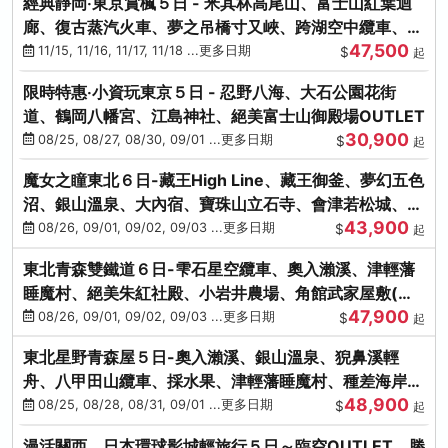
經典靜岡‧東京賞楓５日 - 米其林高尾山、富士山紅葉迴
廊、復古蒸汽火車、夢之吊橋寸又峽、跨湖空中纜車、抹
47,500
茶體驗、三溪園
11/15, 11/16, 11/17, 11/18 ...更多日期
$
起
限時特惠‧小資玩東京５日 - 忍野八海、大石公園花街
道、鶴岡八幡宮、江島神社、絕美富士山御殿場OUTLET
30,900
08/25, 08/27, 08/30, 09/01 ...更多日期
$
起
魔女之瞳東北６日-藏王High Line、藏王御釜、夢幻五色
沼、銀山溫泉、大內宿、寶珠山立石寺、會津若松城、燒
43,900
肉吃到飽
08/26, 09/01, 09/02, 09/03 ...更多日期
$
起
東北青森雙鐵道６日-雫石星空纜車、奧入瀨溪、津輕藩
睡魔村、絕美朱紅社殿、小岩井農場、角館武家屋敷(不
47,900
進免稅店)
08/26, 09/01, 09/02, 09/03 ...更多日期
$
起
東北星野青森屋５日-奧入瀨溪、銀山溫泉、猊鼻溪輕
舟、八甲田山纜車、採水果、津輕藩睡魔村、種差海岸、
48,900
法式料理(不進免稅店)
08/25, 08/28, 08/31, 09/01 ...更多日期
$
起
漫活關西．日本環球影城輕旅行５日～臨空OUTLET、勝