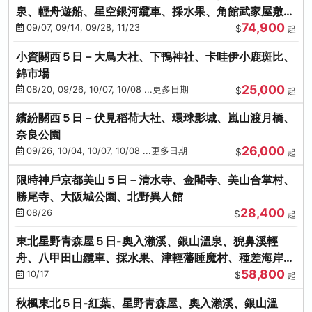
泉、輕舟遊船、星空銀河纜車、採水果、角館武家屋敷
74,900
(不進免稅店)(仙/青)
09/07, 09/14, 09/28, 11/23
$
起
小資關西５日－大鳥大社、下鴨神社、卡哇伊小鹿斑比、
錦市場
25,000
08/20, 09/26, 10/07, 10/08 ...更多日期
$
起
繽紛關西５日－伏見稻荷大社、環球影城、嵐山渡月橋、
奈良公園
26,000
09/26, 10/04, 10/07, 10/08 ...更多日期
$
起
限時神戶京都美山５日－清水寺、金閣寺、美山合掌村、
勝尾寺、大阪城公園、北野異人館
28,400
08/26
$
起
東北星野青森屋５日-奧入瀨溪、銀山溫泉、猊鼻溪輕
舟、八甲田山纜車、採水果、津輕藩睡魔村、種差海岸
58,800
(不進免稅店)
10/17
$
起
秋楓東北５日-紅葉、星野青森屋、奧入瀨溪、銀山溫