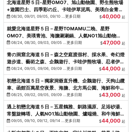
北海道星野５日-星野OMO7、旭山動物園、野生熊牧場
+遊園巴士、四季彩の丘、卡哇伊草泥馬、美瑛白金青
40,000
池、螃蟹吃到飽
08/30, 09/01, 09/05, 09/10 ...更多日期
$
起
就愛北海道星野５日－星野TOMAMU二晚、星野
OMO7、美瑛青池、海膽涮涮鍋、人氣NO1旭山動物
47,000
園、海鮮和牛螃蟹吃到飽
08/24, 08/30, 09/03, 09/05 ...更多日期
$
起
青の洞窟北海道５日－森之空庭渡假村、採水果、奇幻燈
遊步道、藝術之森、企鵝遊行、卡哇伊熊牧場、忍者伊達
44,000
時代村、螃蟹吃到飽
08/24, 09/05, 09/06, 09/09 ...更多日期
$
起
初戀北海道５日－獨家洞爺直升機、企鵝遊行、天狗山纜
車、函館百萬星空夜景、海膽、北方馬公園、海鮮和牛螃
43,000
蟹吃到飽
08/25, 09/02, 09/05, 09/09 ...更多日期
$
起
遇上初戀北海道５日－五星鶴雅、釧路濕原、足浴砂湯、
常盤旋轉塔、人氣NO1旭山動物園、爐端燒、和牛海鮮螃
44,000
蟹吃到飽
09/05, 09/10, 09/12, 09/14 ...更多日期
$
起