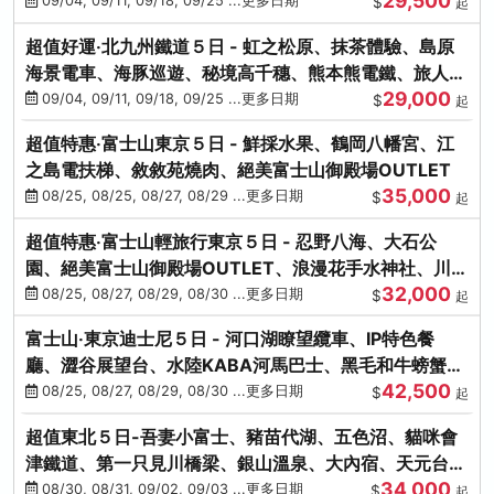
29,500
本熊-台中出發
09/04, 09/11, 09/18, 09/25 ...更多日期
$
起
超值好運‧北九州鐵道５日 - 虹之松原、抹茶體驗、島原
海景電車、海豚巡遊、秘境高千穗、熊本熊電鐵、旅人觀
29,000
光列車-台中出發
09/04, 09/11, 09/18, 09/25 ...更多日期
$
起
超值特惠‧富士山東京５日 - 鮮採水果、鶴岡八幡宮、江
之島電扶梯、敘敘苑燒肉、絕美富士山御殿場OUTLET
35,000
08/25, 08/25, 08/27, 08/29 ...更多日期
$
起
超值特惠‧富士山輕旅行東京５日 - 忍野八海、大石公
園、絕美富士山御殿場OUTLET、浪漫花手水神社、川越
32,000
小江戶
08/25, 08/27, 08/29, 08/30 ...更多日期
$
起
富士山‧東京迪士尼５日 - 河口湖瞭望纜車、IP特色餐
廳、澀谷展望台、水陸KABA河馬巴士、黑毛和牛螃蟹美
42,500
饌、季節採果
08/25, 08/27, 08/29, 08/30 ...更多日期
$
起
超值東北５日-吾妻小富士、豬苗代湖、五色沼、貓咪會
津鐵道、第一只見川橋梁、銀山溫泉、大內宿、天元台高
34,000
原纜車
08/30, 08/31, 09/02, 09/03 ...更多日期
$
起