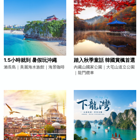
1.5小時就到 暑假玩沖繩
踏入秋季童話 韓國賞楓首選
瀨長島｜美麗海水族館｜海景咖啡
內藏山國家公園｜大芚山道立公園
｜龍門纜車