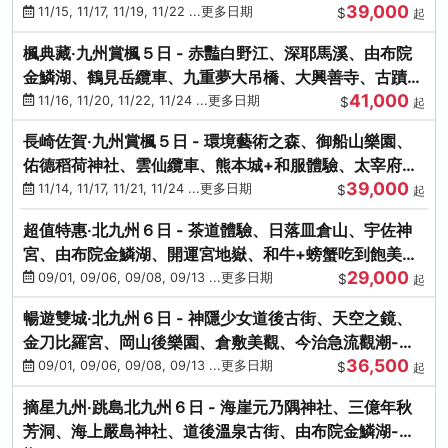
39,000
滿宮、竈門神社
11/15, 11/17, 11/19, 11/22 ...更多日期
$
起
楓典藏‧九州賞楓５日 - 赤豔白野江、深耶馬溪、由布院
金鱗湖、鶴見岳纜車、九重夢大吊橋、大興善寺、古蹟河
41,000
豚+和牛饗宴
11/16, 11/20, 11/22, 11/24 ...更多日期
$
起
長崎佐賀‧九州賞楓５日 - 環境藝術之森、御船山樂園、
佑德稻荷神社、雲仙纜車、熊本城+和服體驗、太宰府天
39,000
滿宮、光明禪寺
11/14, 11/17, 11/21, 11/24 ...更多日期
$
起
超值特惠‧北九州６日 - 茶道體驗、日落皿倉山、宇佐神
宮、由布院金鱗湖、開運宮地嶽、和牛+螃蟹吃到飽美
29,000
饌-台中出發
09/01, 09/06, 09/08, 09/13 ...更多日期
$
起
暢遊雙城‧北九州６日 - 神隱少女道後古街、天空之鏡、
金刀比羅宮、岡山後樂園、倉敷美觀、今治急流觀潮-台
36,500
中出發
09/01, 09/06, 09/08, 09/13 ...更多日期
$
起
摘星九州‧跳島北九州６日 - 海崖元乃隅神社、三億年秋
芳洞、海上嚴島神社、道後溫泉古街、由布院金鱗湖-台