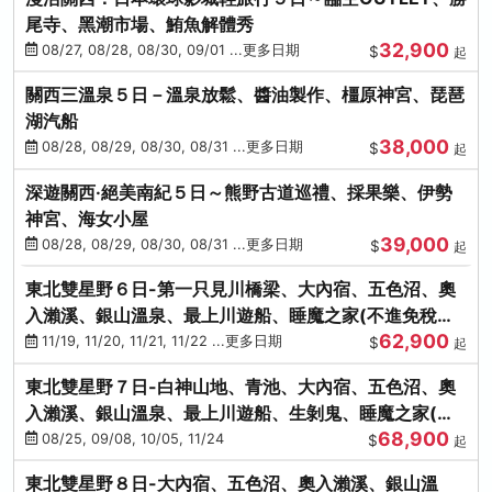
尾寺、黑潮市場、鮪魚解體秀
32,900
08/27, 08/28, 08/30, 09/01 ...更多日期
$
起
關西三溫泉５日－溫泉放鬆、醬油製作、橿原神宮、琵琶
湖汽船
38,000
08/28, 08/29, 08/30, 08/31 ...更多日期
$
起
深遊關西·絕美南紀５日～熊野古道巡禮、採果樂、伊勢
神宮、海女小屋
39,000
08/28, 08/29, 08/30, 08/31 ...更多日期
$
起
東北雙星野６日-第一只見川橋梁、大內宿、五色沼、奧
入瀨溪、銀山溫泉、最上川遊船、睡魔之家(不進免稅店)
62,900
(仙/青)
11/19, 11/20, 11/21, 11/22 ...更多日期
$
起
東北雙星野７日-白神山地、青池、大內宿、五色沼、奧
入瀨溪、銀山溫泉、最上川遊船、生剝鬼、睡魔之家(不
68,900
進免稅店)(仙/青)
08/25, 09/08, 10/05, 11/24
$
起
東北雙星野８日-大內宿、五色沼、奧入瀨溪、銀山溫