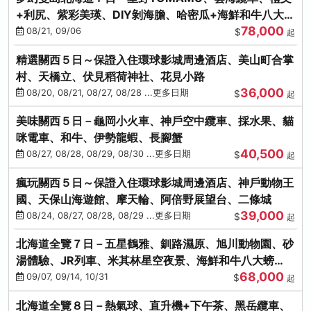
+利尻、紫彩美瑛、DIY剝海膽、哈密瓜+海鮮和牛八大螃
78,000
蟹吃到飽
08/21, 09/06
$
起
精選關西５日～保證入住環球影城周邊酒店、美山町合掌
村、天橋立、伏見稻荷神社、花見小路
36,000
08/20, 08/21, 08/27, 08/28 ...更多日期
$
起
美味關西５日－龜岡小火車、神戶空中纜車、採水果、貓
咪電車、和牛、伊勢龍蝦、長腳蟹
40,500
08/27, 08/28, 08/29, 08/30 ...更多日期
$
起
瘋玩關西５日～保證入住環球影城周邊酒店、神戶動物王
國、天保山海遊館、摩天輪、阿倍野展望台、二條城
39,000
08/24, 08/27, 08/28, 08/29 ...更多日期
$
起
北海道全覽７日－五星鶴雅、釧路濕原、旭川動物園、砂
湯體驗、JR列車、米其林星空夜景、海鮮和牛八大螃
68,000
蟹、卡哇依熊牧場
09/07, 09/14, 10/31
$
起
北海道全覽８日－熱氣球、直升機+下午茶、黑岳纜車、