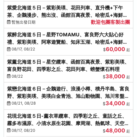
紫愛北海道５日－紫彩美瑛、花田列車、直升機+下午
茶、企鵝漫步、熊出沒、函館百萬夜景、哈密瓜+海鮮和
歡迎包團客製出團
牛八大螃蟹吃到飽
暫無出發日期
紫醉北海道５日－星野TOMAMU、富良野六大貼心好
禮、紫彩美瑛、阿寒遊覽船、知床五湖、哈密瓜+海鮮和
60,000
牛螃蟹吃到飽
08/17, 08/22
$
起
紫薰北海道５日－星空纜車、函館百萬夜景、紫彩美瑛、
富良野花田、四季彩之丘、花田列車、螃蟹懷石料理
38,000
08/22
$
起
紫戀北海道６日－企鵝遊行、浪漫小樽、積丹半島、富良
野、紫彩美瑛、美瑛白金青池、旭山動物園、旭川常盤旋
34,000
轉塔
08/21, 08/28
$
起
花現北海道５日-薰衣草纜車、四季彩之丘、童話之丘、
霧多布濕原、小清水原生花園、摩周湖、熱氣球、天空溫
48,000
泉SPA、螃蟹吃到飽
08/17, 08/20
$
起