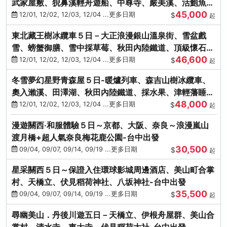
武家屋敷、猊鼻溪輕舟遊船、中尊寺、嚴美溪、活鮑魚
45,000
燒、烤牡蠣、握壽司體驗
12/01, 12/02, 12/03, 12/04 ...更多日期
$
起
東北藏王樹冰纜車５日－大正浪漫銀山溫泉街、雪盆戲
雪、螃蟹御膳、雪中採草莓、秋田內陸鐵道、頂級懷石料
46,600
理、松島遊船
12/01, 12/02, 12/03, 12/04 ...更多日期
$
起
冬雪夢幻星野青森屋５日-暖爐列車、森吉山樹冰纜車、
奧入瀨溪、田澤湖、秋田內陸鐵道、採水果、津輕藩睡魔
48,000
村(不進免稅店)
12/01, 12/02, 12/03, 12/04 ...更多日期
$
起
漫遊關西‧和服體驗５日～京都、大阪、奈良～浪漫嵐山
渡月橋+超人氣奈良梅花鹿公園-台中出發
30,500
09/04, 09/07, 09/14, 09/19 ...更多日期
$
起
星采關西５日～保證入住環球影城周邊酒店、美山町合掌
村、天橋立、伏見稻荷神社、八坂神社-台中出發
35,500
09/04, 09/07, 09/14, 09/19 ...更多日期
$
起
尋幽美山．丹後川遊五日－天橋立、伊根舟屋群、美山合
掌村、清水寺、東大寺、伏見稻荷大社-台中出發