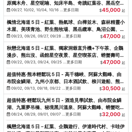
原獨木舟、星空呢喃、知床半島、奇蹟紅葉谷、黑岳空中
45,000
纜車、旭山動物園
09/27, 10/02, 10/04, 10/16 ...更多日期
$
起
楓情北海道５日－紅葉、熱氣球、白樺並木、森林精靈小
木屋、美瑛青池、野生熊牧場、黑岳纜車、鳥沼公園、紅
47,000
葉奇蹟谷、螃蟹吃到飽
09/23, 09/26, 09/27, 09/28 ...更多日期
$
起
秋戀北海道５日－紅葉、獨家洞爺直升機+下午茶、企鵝
漫步、熊出沒、函館星空夜景、星空喫茶店、螃蟹壽司、
47,000
海膽、三大螃蟹放題
09/22, 09/23, 09/24, 09/25 ...更多日期
$
起
超值特惠‧熊本輕鬆玩５日 - 高千穗峽、阿蘇大觀峰、由
布院金鱗湖、九州小京都、日本酒試飲、柳川遊船、熊本
30,500
城、熊本AEON
09/02, 09/13, 09/18, 09/22 ...更多日期
$
起
超值特惠‧輕鬆玩九州５日 - 酒造見學試飲、由布院金鱗
湖、九重夢吊橋、秘境黑川溫泉、阿蘇大觀峰、螃蟹吃到
32,000
飽
08/24, 08/29, 09/01, 09/07 ...更多日期
$
起
楓戀北海道５日－紅葉、企鵝遊行、伊達時代村、卡哇伊