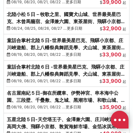
39,900
花之里絢爛花海
08/19, 08/20, 08/21, 08/22 ...更多日期
$
起
北陸小松５日－牧歌之里、國寶犬山城、世界最美星巴
克、木曾馬籠宿、金澤兼六園、東茶屋街、飛驒小京都、
32,900
白川鄉合掌村
08/24, 08/25, 08/26, 08/27 ...更多日期
$
起
童話合掌村北陸５日-世界最美星巴克、飛驒小京都、庄
川峽遊船、郡上八幡祭典舞蹈見學、犬山城、東茶屋街、
33,900
松葉蟹、金箔冰淇淋
08/19, 08/20, 08/21, 08/22 ...更多日期
$
起
童話合掌村北陸６日 -世界最美星巴克、飛驒小京都、庄
川峽遊船、郡上八幡祭典舞蹈見學、犬山城、東茶屋街、
33,900
松葉蟹、金箔冰淇淋
08/19, 08/20, 08/21, 08/22 ...更多日期
$
起
名古屋南紀５日-御在所纜車、伊勢神宮、串本海中公
園、三段壁、千疊敷、鬼之城、黑潮市場、和歌山城、伊
35,900
勢龍蝦溫泉
08/19, 08/20, 08/21, 08/22 ...更多日期
$
起
五星北陸５日-天空塔王子、金澤兼六園、庄川峽遊船、
高岡大佛、飛驒小京都、敦賀海鮮市場、金箔冰淇淋、鰻