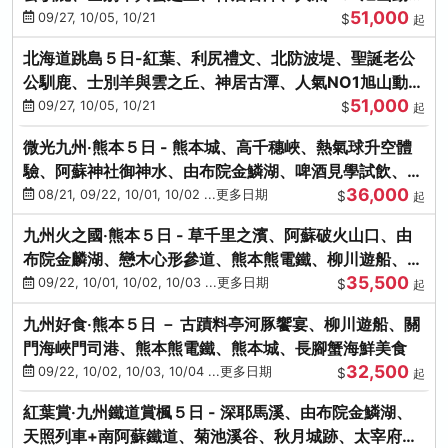
51,000
園、海膽涮涮鍋
09/27, 10/05, 10/21
$
起
北海道跳島５日-紅葉、利尻禮文、北防波堤、聖誕老公
公馴鹿、士別羊與雲之丘、神居古潭、人氣NO1旭山動物
51,000
園、海膽涮涮鍋
09/27, 10/05, 10/21
$
起
微光九州‧熊本５日 - 熊本城、高千穗峽、熱氣球升空體
驗、阿蘇神社御神水、由布院金鱗湖、啤酒見學試飲、豪
36,000
華海鮮盛宴
08/21, 09/22, 10/01, 10/02 ...更多日期
$
起
九州火之國‧熊本５日 - 草千里之濱、阿蘇破火山口、由
布院金麟湖、戀木心形參道、熊本熊電鐵、柳川遊船、地
35,500
獄蒸DIY
09/22, 10/01, 10/02, 10/03 ...更多日期
$
起
九州好食‧熊本５日 － 古蹟料亭河豚饗宴、柳川遊船、關
門海峽門司港、熊本熊電鐵、熊本城、長腳蟹海鮮美食
32,500
09/22, 10/02, 10/03, 10/04 ...更多日期
$
起
紅葉賞‧九州鐵道賞楓５日 - 深耶馬溪、由布院金鱗湖、
天照列車+南阿蘇鐵道、菊池溪谷、秋月城跡、太宰府天