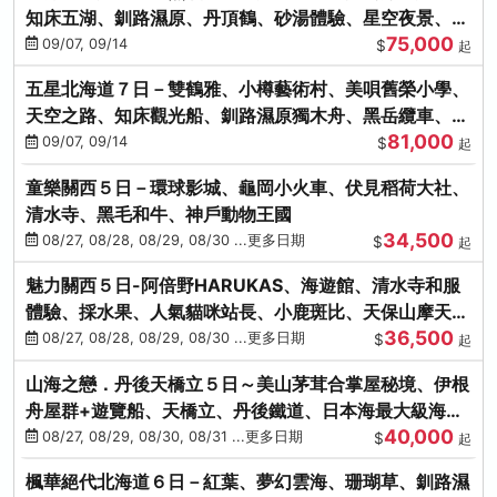
知床五湖、釧路濕原、丹頂鶴、砂湯體驗、星空夜景、洞
75,000
爺花火、螃蟹懷石料理
09/07, 09/14
$
起
五星北海道７日－雙鶴雅、小樽藝術村、美唄舊榮小學、
天空之路、知床觀光船、釧路濕原獨木舟、黑岳纜車、流
81,000
冰硝子館DIY玻璃杯
09/07, 09/14
$
起
童樂關西５日－環球影城、龜岡小火車、伏見稻荷大社、
清水寺、黑毛和牛、神戶動物王國
34,500
08/27, 08/28, 08/29, 08/30 ...更多日期
$
起
魅力關西５日-阿倍野HARUKAS、海遊館、清水寺和服
體驗、採水果、人氣貓咪站長、小鹿斑比、天保山摩天
36,500
輪、水上巴士
08/27, 08/28, 08/29, 08/30 ...更多日期
$
起
山海之戀．丹後天橋立５日～美山茅茸合掌屋秘境、伊根
舟屋群+遊覽船、天橋立、丹後鐵道、日本海最大級海鮮
40,000
市場
08/27, 08/29, 08/30, 08/31 ...更多日期
$
起
楓華絕代北海道６日－紅葉、夢幻雲海、珊瑚草、釧路濕