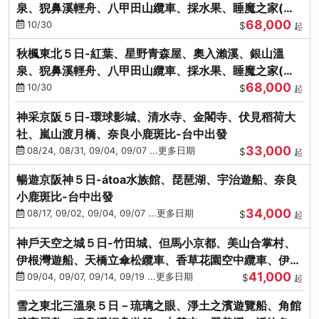
泉、猊鼻溪輕舟、八甲田山纜車、採水果、睡魔之家(不
68,000
進免稅店)
10/30
$
起
秋楓東北５日-紅葉、星野青森屋、奧入瀨溪、銀山溫
泉、猊鼻溪輕舟、八甲田山纜車、採水果、睡魔之家(不
68,000
進免稅店)
10/30
$
起
神采京阪５日-環球影城、清水寺、金閣寺、伏見稻荷大
社、嵐山渡月橋、奈良小鹿斑比-台中出發
33,000
08/24, 08/31, 09/04, 09/07 ...更多日期
$
起
暢遊京阪神５日-átoa水族館、琵琶湖、宇治遊船、奈良
小鹿斑比-台中出發
34,000
08/17, 09/02, 09/04, 09/07 ...更多日期
$
起
神戶天空之城５日-竹田城、但馬小京都、美山合掌村、
伊根灣遊船、天橋立傘松纜車、香草花園空中纜車、伊勢
41,000
龍蝦-台中出發
09/04, 09/07, 09/14, 09/19 ...更多日期
$
起
雪之東北三溫泉５日－琉璃之眼、淨土之濱遊覽船、角館