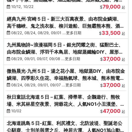
79,000
涮涮鍋(不進免稅店)
10/12, 10/22
$
起
經典九州‧宮崎５日 - 新三大百萬夜景、由布院金鱗湖、
高千穗峽、鬼之洗衣板、柳川遊船、巨無霸熊本熊、酒造
33,500
見學試飲
08/22, 08/24, 08/29, 09/01 ...更多日期
$
起
九州風物詩~浪漫福岡５日 - 銀光閃耀之街、猛獸巴士、
由布院金鱗湖、浮羽千本鳥居、地獄蒸鐵輪DIY、屋形船
37,000
晚宴、鸕鶿捕魚
08/29, 09/01, 09/07, 09/08 ...更多日期
$
起
微熱晨光‧九州５日 - 湯之花小屋、地獄蒸DIY、由布院金
鱗湖、四季彩久住花、幸福熱氣球、熊本城、熊本熊電
37,000
鐵、螃蟹吃到飽
08/24, 08/29, 09/01, 09/07 ...更多日期
$
起
秋日童話北海道５日－紅葉、掃帚草、企鵝遊行、熊牧
場、米其林星空夜景、洞爺花火、人氣NO1小丑漢堡、螃
47,000
蟹放題(千/函)
10/02
$
起
北海道跳島５日-紅葉、利尻禮文、北防波堤、聖誕老公
公馴鹿、士別羊與雲之丘、神居古潭、人氣NO1旭山動物