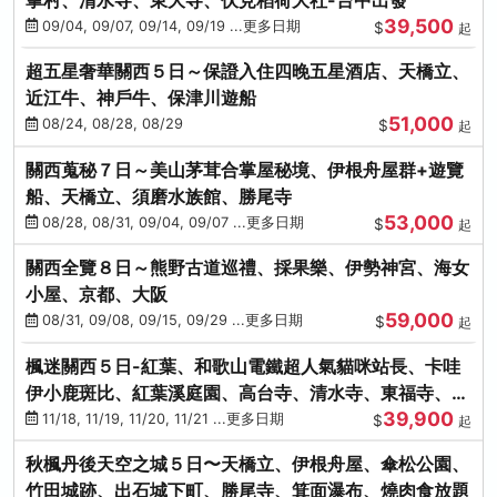
39,500
09/04, 09/07, 09/14, 09/19 ...更多日期
$
起
超五星奢華關西５日～保證入住四晚五星酒店、天橋立、
近江牛、神戶牛、保津川遊船
51,000
08/24, 08/28, 08/29
$
起
關西蒐秘７日～美山茅茸合掌屋秘境、伊根舟屋群+遊覽
船、天橋立、須磨水族館、勝尾寺
53,000
08/28, 08/31, 09/04, 09/07 ...更多日期
$
起
關西全覽８日～熊野古道巡禮、採果樂、伊勢神宮、海女
小屋、京都、大阪
59,000
08/31, 09/08, 09/15, 09/29 ...更多日期
$
起
楓迷關西５日-紅葉、和歌山電鐵超人氣貓咪站長、卡哇
伊小鹿斑比、紅葉溪庭園、高台寺、清水寺、東福寺、伊
39,900
勢龍蝦+和牛
11/18, 11/19, 11/20, 11/21 ...更多日期
$
起
秋楓丹後天空之城５日〜天橋立、伊根舟屋、傘松公園、
竹田城跡、出石城下町、勝尾寺、箕面瀑布、燒肉食放題