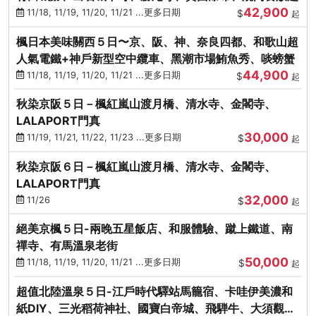
42,900
11/18, 11/19, 11/20, 11/21 ...更多日期
$
起
楓日本美味關西５日〜京、阪、神、奈良四都、和歌山超
人氣電鐵+神戶新型空中纜車、黑潮市場鮪魚秀、啖螃蟹
44,900
11/18, 11/19, 11/20, 11/21 ...更多日期
$
起
秋染京阪５日－楓紅嵐山渡月橋、清水寺、金閣寺、
LALAPORT門真
30,000
11/19, 11/21, 11/22, 11/23 ...更多日期
$
起
秋染京阪６日－楓紅嵐山渡月橋、清水寺、金閣寺、
LALAPORT門真
32,000
11/26
$
起
絕美京楓５日-兩晚五星飯店、和服體驗、蹴上鐵道、南
禪寺、有馬溫泉老街
50,000
11/18, 11/19, 11/20, 11/21 ...更多日期
$
起
超值北陸溫泉５日-江戶時代驛站馬籠宿、卡哇伊美濃和
紙DIY、三光稻荷神社、國寶白帝城、飛騨牛、大須觀音