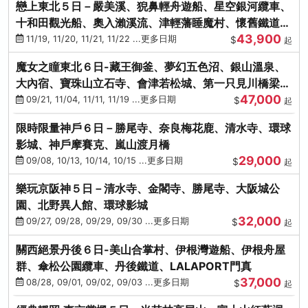
戀上東北５日－嚴美溪、猊鼻輕舟遊船、星空銀河纜車、
十和田觀光船、奧入瀨溪流、津輕藩睡魔村、懷舊鐵道
43,900
（青森／仙台）
11/19, 11/20, 11/21, 11/22 ...更多日期
$
起
魔女之瞳東北６日-藏王御釜、夢幻五色沼、銀山溫泉、
大內宿、寶珠山立石寺、會津若松城、第一只見川橋梁、
47,000
燒肉吃到飽
09/21, 11/04, 11/11, 11/19 ...更多日期
$
起
限時限量神戶６日－勝尾寺、奈良梅花鹿、清水寺、環球
影城、神戶摩賽克、嵐山渡月橋
29,000
09/08, 10/13, 10/14, 10/15 ...更多日期
$
起
樂玩京阪神５日－清水寺、金閣寺、勝尾寺、大阪城公
園、北野異人館、環球影城
32,000
09/27, 09/28, 09/29, 09/30 ...更多日期
$
起
關西絕景丹後６日-美山合掌村、伊根灣遊船、伊根舟屋
群、傘松公園纜車、丹後鐵道、LALAPORT門真
37,000
08/28, 09/01, 09/02, 09/03 ...更多日期
$
起