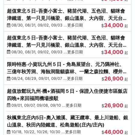
超值東北５日-吾妻小富士、豬苗代湖、五色沼、貓咪會
津鐵道、第一只見川橋梁、銀山溫泉、大內宿、天元台高
34,000
原纜車
08/30, 08/31, 09/02, 09/03 ...更多日期
$
起
超值東北５日-吾妻小富士、豬苗代湖、五色沼、貓咪會
津鐵道、第一只見川橋梁、銀山溫泉、大內宿、天元台高
34,000
原纜車
08/30, 08/31, 09/02, 09/03 ...更多日期
$
起
限時特惠‧小資玩九州５日 - 角島展望台、元乃隅神社、
三億年秋芳洞、海蝕洞龍貓森林、一蘭之森拉麵、櫻井二
26,900
見浦
08/24, 08/29, 09/01, 09/07 ...更多日期
$
起
超值放鬆玩九州‧機+酒福岡５日 - 保證入住便捷市區飯店
四晚+來回福岡機場接駁
26,900
09/01, 09/07, 09/08, 09/10 ...更多日期
$
起
秋楓東北庄內5日-奧入瀨溪、藏王纜車、最上川遊船、銀
山溫泉、秋田內陸鐵道、松島遊船(庄內/庄內)
46,000
10/18, 10/22, 10/26, 10/30 ...更多日期
$
起