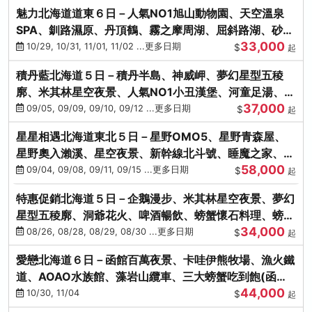
魅力北海道道東６日－人氣NO1旭山動物園、天空溫泉
SPA、釧路濕原、丹頂鶴、霧之摩周湖、屈斜路湖、砂湯
33,000
體驗
10/29, 10/31, 11/01, 11/02 ...更多日期
$
起
積丹藍北海道５日－積丹半島、神威岬、夢幻星型五稜
廓、米其林星空夜景、人氣NO1小丑漢堡、河童足湯、奇
37,000
幻燈遊步道、璀璨溪谷
09/05, 09/09, 09/10, 09/12 ...更多日期
$
起
星星相遇北海道東北５日－星野OMO5、星野青森屋、
星野奧入瀨溪、星空夜景、新幹線北斗號、睡魔之家、十
58,000
和田湖(不進免稅店)
09/04, 09/08, 09/11, 09/15 ...更多日期
$
起
特惠促銷北海道５日－企鵝漫步、米其林星空夜景、夢幻
星型五稜廓、洞爺花火、啤酒暢飲、螃蟹懷石料理、螃蟹
34,000
吃到飽
08/26, 08/28, 08/29, 08/30 ...更多日期
$
起
愛戀北海道６日－函館百萬夜景、卡哇伊熊牧場、漁火鐵
道、AOAO水族館、藻岩山纜車、三大螃蟹吃到飽(函館/
44,000
千歲)
10/30, 11/04
$
起