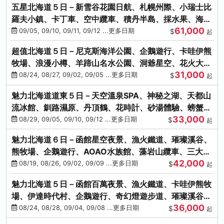
五星北海道５日－新雪谷花園日航、札幌州際、小瑞士比
羅夫小鎮、卡丁車、空中纜車、積丹半島、採水果、海鮮
61,000
和牛螃蟹放題
09/05, 09/10, 09/11, 09/12 ...更多日期
$
起
超值北海道５日－尼克斯海洋公園、企鵝遊行、卡哇伊熊
牧場、浪漫小樽、羊蹄山名水公園、洞爺星空、花火大
31,000
會、螃蟹懷石料理
08/24, 08/27, 09/02, 09/05 ...更多日期
$
起
魅力北海道道東５日－天空溫泉SPA、神秘之湖、天都山
流冰館、釧路濕原、丹頂鶴、花時計、砂湯體驗、螃蟹吃
33,000
到飽
08/29, 09/05, 09/10, 09/12 ...更多日期
$
起
魅力北海道６日－函館星空夜景、漁火鐵道、璀璨溪谷、
熊牧場、企鵝遊行、AOAO水族館、藻岩山纜車、三大螃
42,000
蟹吃到飽
08/19, 08/26, 09/02, 09/09 ...更多日期
$
起
魅力北海道５日－函館百萬夜景、漁火鐵道、卡哇伊熊牧
場、伊達時代村、企鵝遊行、奇幻燈遊步道、璀璨溪谷、
36,000
人氣NO1小丑漢堡
08/24, 08/28, 09/04, 09/08 ...更多日期
$
起