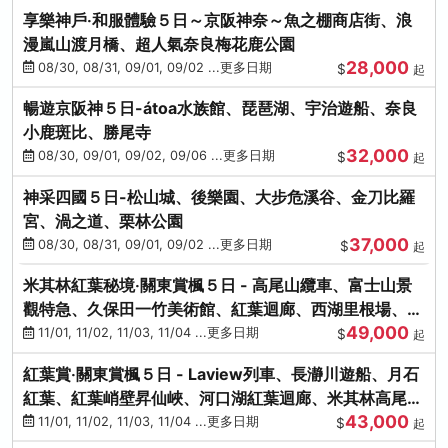
享樂神戶‧和服體驗５日～京阪神奈～魚之棚商店街、浪
漫嵐山渡月橋、超人氣奈良梅花鹿公園
28,000
08/30, 08/31, 09/01, 09/02 ...更多日期
$
起
暢遊京阪神５日-átoa水族館、琵琶湖、宇治遊船、奈良
小鹿斑比、勝尾寺
32,000
08/30, 09/01, 09/02, 09/06 ...更多日期
$
起
神采四國５日-松山城、後樂園、大步危溪谷、金刀比羅
宮、渦之道、栗林公園
37,000
08/30, 08/31, 09/01, 09/02 ...更多日期
$
起
米其林紅葉秘境‧關東賞楓５日 - 高尾山纜車、富士山景
觀特急、久保田一竹美術館、紅葉迴廊、西湖里根場、銀
49,000
杏大道
11/01, 11/02, 11/03, 11/04 ...更多日期
$
起
紅葉賞‧關東賞楓５日 - Laview列車、長瀞川遊船、月石
紅葉、紅葉峭壁昇仙峽、河口湖紅葉迴廊、米其林高尾
43,000
山、海鮮盛宴
11/01, 11/02, 11/03, 11/04 ...更多日期
$
起