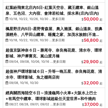
紅葉紛飛東北庄內5日-紅葉天空谷、藏王纜車、銀山溫
泉、五色沼、大內宿、會津若松城、採水果(庄內/庄內)
50,000
10/18, 10/22, 10/26, 10/30 ...更多日期
$
起
楓星野庄內5日-星野青森屋、奧入瀨溪、銀山溫泉、猊鼻
溪輕舟、八甲田山纜車、睡魔之家、加茂水族館(不進店)
56,800
(庄內/庄內)
10/18, 10/22, 10/26, 10/30 ...更多日期
$
起
超值京阪神奈６日－勝尾寺、奈良梅花鹿、清水寺、環球
影城、神戶摩賽克、嵐山渡月橋
29,900
09/04, 09/08, 10/06, 10/16 ...更多日期
$
起
超值神戶環球影城６日－升等一晚五星、奈良梅花鹿、清
水寺、環球影城、魚之棚商店街
32,000
09/08, 10/16, 10/30
$
起
經典關西海陸空６日～浪漫龜岡小火車+大阪水上巴士
+有馬空中纜車、環球影城超級任天堂世界+和牛燒肉
37,000
08/27, 08/28, 09/01, 09/02 ...更多日期
$
起