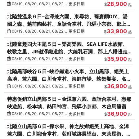
28,900
街、下呂溫泉
08/19, 08/20, 08/21, 08/22 ...更多日期
$
起
北陸雙溫泉６日-金澤兼六園、東尋坊、蕎麥麵DIY、湯
國之森、越前陶藝村、童話合掌村、飛驒小京都、郡上八
33,900
幡
08/19, 08/20, 08/21, 08/22 ...更多日期
$
起
北陸童趣四大主題５日－樂高樂園、SEA LIFE水族館、
牧歌之里、JR磁浮鐵道館、大鐘乳石洞、郡上八幡邊走
35,900
邊吃
08/19, 08/20, 08/21, 08/22 ...更多日期
$
起
北陸黑部峽谷５日-峽谷鐵道小火車、立山黑部、絕美上
高地、兼六園、白川合掌村、海鮮市場、螃蟹饗宴、名湯
36,900
雙溫泉
08/19, 08/20, 08/21, 08/22 ...更多日期
$
起
特惠促銷立山黑部５日－金澤兼六園、童話合掌村、惠那
峽遊船、松本城、熱田神宮、飛驒小京都、木曾馬籠宿
36,900
08/19, 08/20, 08/21, 08/22 ...更多日期
$
起
北陸立山黑部６日-採水果、神之故鄉絕美上高地、金澤
兼六園、白川鄉合掌村、荻町城跡展望台、東茶屋街、名