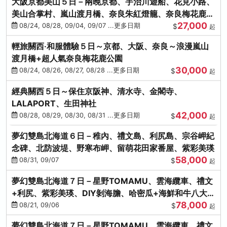
大阪京都美山５日－兩晚京都、宇治川遊船、花見小路、
美山合掌村、嵐山渡月橋、奈良朱紅燈籠、奈良梅花鹿、
27,000
流水瀑布電扶梯
08/24, 08/28, 09/04, 09/07 ...更多日期
$
起
輕旅關西‧和服體驗５日～京都、大阪、奈良～浪漫嵐山
渡月橋+超人氣奈良梅花鹿公園
30,000
08/24, 08/26, 08/27, 08/28 ...更多日期
$
起
經典關西５日～保住京阪神、清水寺、金閣寺、
LALAPORT、生田神社
42,000
08/28, 08/29, 08/30, 08/31 ...更多日期
$
起
夢幻雙島北海道６日－稚內、禮文島、利尻島、宗谷岬紀
念碑、北防波堤、野寒布岬、留萌花田家番屋、紫彩美瑛
58,000
08/31, 09/07
$
起
夢幻雙島北海道７日－星野TOMAMU、雲海纜車、禮文
+利尻、紫彩美瑛、DIY剝海膽、哈密瓜+海鮮和牛八大螃
78,000
蟹吃到飽
08/21, 09/06
$
起
夢幻雙島北海道７日－星野TOMAMU、雲海纜車、禮文