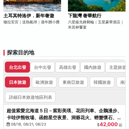
土耳其特洛伊．新年奢遊
下龍灣 奢華航行
徹拉安宮｜送熱氣球｜過年贈小費
六星級先鋒郵輪｜五星豪華酒店｜
米其林饗宴
探索目的地
台北出發
台中出發
高雄出發
國內旅遊
主題旅遊
日本旅遊
歐洲旅遊
東南亞旅遊
韓國旅遊
南亞
詳細日本旅遊地區列表
超值紫愛北海道５日－紫彩美瑛、花田列車、企鵝漫步、
卡哇伊熊牧場、函館星空夜景、洞爺花火、螃蟹懷石、啤
42,000
酒暢飲
08/18, 08/21, 08/23
$
起