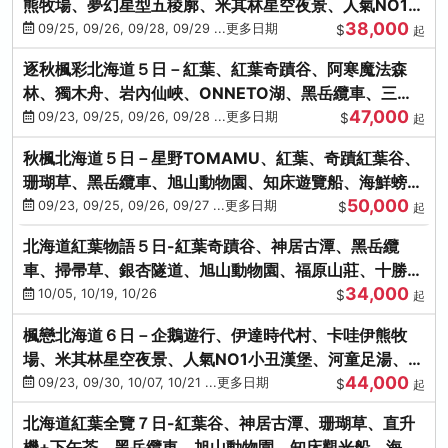
熊牧場、夢幻星型五稜廓、米其林星空夜景、人氣NO1小
38,000
丑漢堡、洞爺花火
09/25, 09/26, 09/28, 09/29 ...更多日期
$
起
逐秋楓彩北海道５日－紅葉、紅葉奇蹟谷、阿寒魔法森
林、獨木舟、岩內仙峽、ONNETO湖、黑岳纜車、三國
47,000
峠、豐平峽、螃蟹溫泉
09/23, 09/25, 09/26, 09/28 ...更多日期
$
起
秋楓北海道５日－星野TOMAMU、紅葉、奇蹟紅葉谷、
珊瑚草、黑岳纜車、旭山動物園、知床遊覽船、海鮮螃蟹
50,000
和牛吃到飽
09/23, 09/25, 09/26, 09/27 ...更多日期
$
起
北海道紅葉物語５日-紅葉奇蹟谷、神居古潭、黑岳纜
車、掃帚草、銀杏隧道、旭山動物園、福原山莊、十勝牧
34,000
場、冰的美術館
10/05, 10/19, 10/26
$
起
楓戀北海道６日－企鵝遊行、伊達時代村、卡哇伊熊牧
場、米其林星空夜景、人氣NO1小丑漢堡、河童足湯、奇
44,000
幻燈遊步道、洞爺花火
09/23, 09/30, 10/07, 10/21 ...更多日期
$
起
北海道紅葉全覽７日-紅葉谷、神居古潭、珊瑚草、直升
機+下午茶、黑岳纜車、旭山動物園、知床觀光船、海膽