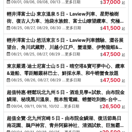
37,000
中出發
09/01, 09/06, 09/08, 09/13 ...更多日期
$
起
輕井澤富士山‧東京溫泉５日 - Laview列車、星野榆樹
街、復古人力車、池袋水族館、富士山瞭望纜車、究極海
41,500
鮮食放題
08/25, 08/27, 08/29, 08/30 ...更多日期
$
起
輕井澤富士山‧悠活東京５日 - Laview列車體驗、澀谷展
望台、角川武藏野、川越小江戶、蟹道樂、伊勢龍蝦&海
47,500
膽生魚片
08/21, 08/25, 08/27, 08/29 ...更多日期
$
起
東京嚴選‧迪士尼富士山５日 - 晴空塔&寶可夢中心、纜車
&遊船、零距離叢林巴士、鮮採水果、和牛螃蟹食放題
47,500
08/25, 08/26, 08/27, 08/29 ...更多日期
$
起
超值特惠‧輕鬆玩北九州５日 - 酒造見學+試飲、由布院金
鱗湖、秘境黑川溫泉、熊本熊電鐵、螃蟹吃到飽-台中出
26,500
發
09/04, 09/11, 09/18, 10/02 ...更多日期
$
起
超值全覽‧北九州宮崎５日 - 由布院金鱗湖、復活節島日
南花園、鵜戶神宮、青井阿蘇神社、清酒試飲、巨無霸熊