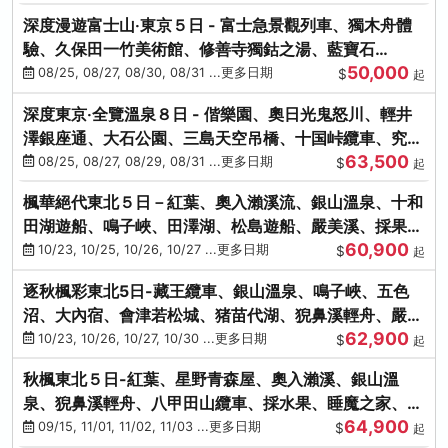
深度漫遊富士山‧東京５日 - 富士急景觀列車、獨木舟體
驗、久保田一竹美術館、修善寺獨鈷之湯、藍寶石
50,000
SAPHIR踴子號
08/25, 08/27, 08/30, 08/31 ...更多日期
$
起
深度東京‧全覽溫泉８日 - 偕樂園、奧日光鬼怒川、輕井
澤銀座通、大石公園、三島天空吊橋、十国峠纜車、究極
63,500
海鮮食べ放題
08/25, 08/27, 08/29, 08/31 ...更多日期
$
起
楓華絕代東北５日－紅葉、奧入瀨溪流、銀山溫泉、十和
田湖遊船、鳴子峽、田澤湖、松島遊船、嚴美溪、採果烤
60,900
牡蠣
10/23, 10/25, 10/26, 10/27 ...更多日期
$
起
逐秋楓彩東北5日-藏王纜車、銀山溫泉、鳴子峽、五色
沼、大內宿、會津若松城、猪苗代湖、猊鼻溪輕舟、嚴美
62,900
溪、松島海灣遊船
10/23, 10/26, 10/27, 10/30 ...更多日期
$
起
秋楓東北５日-紅葉、星野青森屋、奧入瀨溪、銀山溫
泉、猊鼻溪輕舟、八甲田山纜車、採水果、睡魔之家、法
64,900
式料理(不進免稅店)
09/15, 11/01, 11/02, 11/03 ...更多日期
$
起