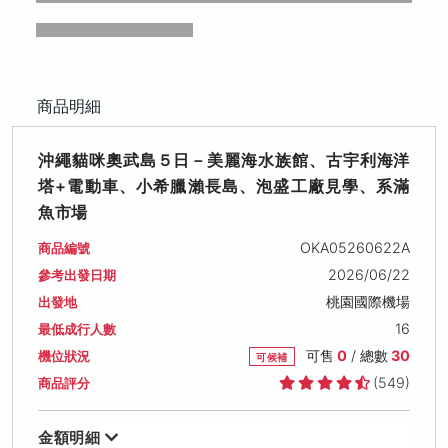
商品明細
沖繩貓咪奧武島５日－美麗海水族館、古宇利海洋
塔+電動車、小希臘瀨長島、泡盛工廠見學、系滿
魚市場
OKA05260622A
商品編號
2026/06/22
參考出發日期
桃園國際機場
出發地
16
最低成行人數
可售
0
/ 總數
30
機位狀況
可候補
(549)
商品評分
金額明細