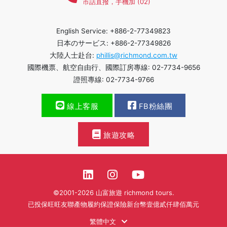
市話直撥，手機加 (02)
English Service: +886-2-77349823
日本のサービス: +886-2-77349826
大陸人士赴台:
phillis@richmond.com.tw
國際機票、航空自由行、國際訂房專線: 02-7734-9656
證照專線: 02-7734-9766
線上客服
FB粉絲團
旅遊攻略
©2001-2026 山富旅遊 richmond tours.
已投保旺旺友聯產物履約保證保險新台幣壹億貳仟肆佰萬元
繁體中文