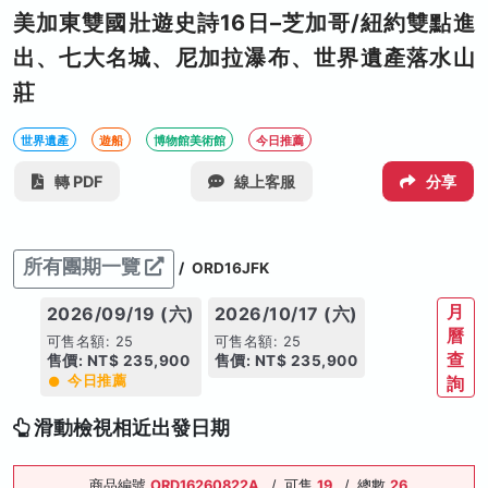
美加東雙國壯遊史詩16日–芝加哥/紐約雙點進
出、七大名城、尼加拉瀑布、世界遺產落水山
莊
世界遺產
遊船
博物館美術館
今日推薦
轉 PDF
線上客服
分享
所有團期一覽
/
ORD16JFK
月
2026/09/19 (六)
2026/10/17 (六)
曆
可售名額: 25
可售名額: 25
查
售價: NT$ 235,900
售價: NT$ 235,900
今日推薦
詢
滑動檢視相近出發日期
商品編號
ORD16260822A
/
可售
19
/
總數
26