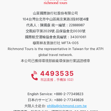
山富國際旅行社股份有限公司
104台灣台北市中山區南京東路2段85號4樓
代表人：陳國森 統一編號：22888987
交觀綜字第2029號 品保協會北0030號
國際航空運輸協會會員編號：34301061
穆斯林友善旅行社 MFTA-005
Richmond Tours is the representative in Taiwan for the ATPI
global travel network.
本公司已獲得環境部銀級環保旅行業認證標章
4493535
市話直撥，手機加 (02)
English Service: +886-2-77349823
日本のサービス: +886-2-77349826
大陸人士赴台:
phillis@richmond.com.tw