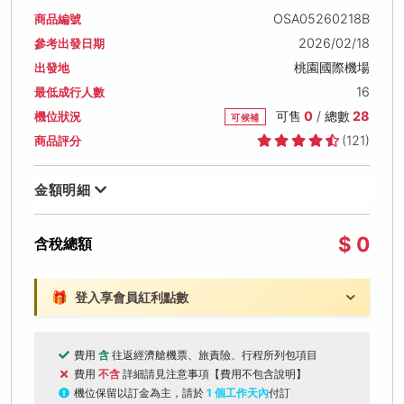
OSA05260218B
商品編號
2026/02/18
參考出發日期
桃園國際機場
出發地
16
最低成行人數
可售
0
/ 總數
28
機位狀況
可候補
(121)
商品評分
金額明細
$ 0
含稅總額
🎁
登入享會員紅利點數
費用
含
往返經濟艙機票、旅責險、行程所列包項目
費用
不含
詳細請見注意事項【費用不包含說明】
機位保留以訂金為主，請於
1 個工作天內
付訂