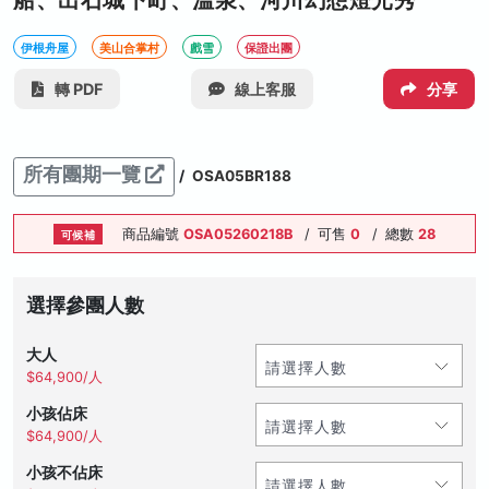
船、出石城下町、溫泉、河川幻想燈光秀
伊根舟屋
美山合掌村
戲雪
保證出團
轉 PDF
線上客服
分享
所有團期一覽
/
OSA05BR188
商品編號
OSA05260218B
/
可售
0
/
總數
28
可候補
選擇參團人數
大人
$64,900/人
小孩佔床
$64,900/人
小孩不佔床