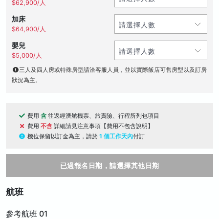
$62,900/人
加床
$64,900/人
嬰兒
$5,000/人
三人及四人房或特殊房型請洽客服人員，並以實際飯店可售房型以及訂房
狀況為主。
費用
含
往返經濟艙機票、旅責險、行程所列包項目
費用
不含
詳細請見注意事項【費用不包含說明】
機位保留以訂金為主，請於
1 個工作天內
付訂
已過報名日期，請選擇其他日期
航班
參考航班 01