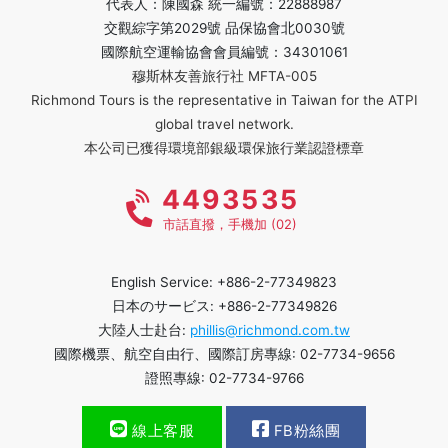
代表人：陳國森 統一編號：22888987
交觀綜字第2029號 品保協會北0030號
國際航空運輸協會會員編號：34301061
穆斯林友善旅行社 MFTA-005
Richmond Tours is the representative in Taiwan for the ATPI
global travel network.
本公司已獲得環境部銀級環保旅行業認證標章
4493535
市話直撥，手機加 (02)
English Service: +886-2-77349823
日本のサービス: +886-2-77349826
大陸人士赴台:
phillis@richmond.com.tw
國際機票、航空自由行、國際訂房專線: 02-7734-9656
證照專線: 02-7734-9766
線上客服
FB粉絲團